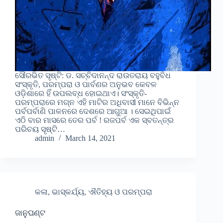
ସୌରଭିତ ସୃଷ୍ଟି: ଡ. ସଚ୍ଚିଦାନନ୍ଦ ରାଉତରାୟ ବହୁବିଧ
ସଂସ୍କୃତି, ପରମ୍ପରା ଓ ପାର୍ବଣର ଅନୁଭବ କେବଳ
ଓଡ଼ିଶାରେ ହିଁ ଉପଲବ୍ଧ ହୋଇଥାଏ। ସଂସ୍କୃତି-
ପରମ୍ପରାରେ ମଗ୍ନ ଏହି ମାଟିର ଅଧିବାସୀ ମାନେ ବିଭିନ୍ନ
ପର୍ବପର୍ବାଣି ପାଳନରେ ଦେଶରେ ଆଗୁଆ । ସେଇଥିପାଇଁ
ଏଠି ବାର ମାସରେ ତେର ପର୍ବ ! ରଜପର୍ବ ଏକ ସ୍ବତନ୍ତ୍ର
ପରିଚୟ ସୃଷ୍ଟି…
admin
March 14, 2021
କଳା, ଭାସ୍କର୍ଯ୍ୟ, ଐତିହ୍ୟ ଓ ପରମ୍ପରା
ଜାନୁଘଣ୍ଟ