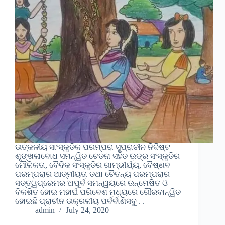
ଉତ୍କଳୀୟ ସାଂସ୍କୃତିକ ପରମ୍ପରା ସୁପ୍ରାଚୀନ ନିର୍ଦିଷ୍ଟ
ଶୃଙ୍ଖଳାବୋଧ ସମନ୍ୱିତ ଚେତନା ସହିତ ଉଡ୍ର ସଂସ୍କୃତିର
ମୌଳିକତା, ବୈଦିକ ସଂସ୍କୃତିର ଗାମ୍ଭୀର୍ଯ୍ୟ, ବୈଷ୍ଣବ
ପରମ୍ପରାର ଆତ୍ମୀୟତା ତଥା ଚୈତନ୍ୟ ପରମ୍ପରାର
ସତ୍ତ୍ୱପ୍ରେମର ଅପୂର୍ବ ସମନ୍ୱୟରେ ଉନ୍ମେଷିତ ଓ
ବିକଶିତ ହୋଇ ମହାର୍ଘ ପରିବେଶ ମଧ୍ୟରେ ଗୌରବାନ୍ୱିତ
ହୋଇଛି ପ୍ରାଚୀନ ଉକ୍ରଳୀୟ ପର୍ବର୍ବାଣିସବୁ . .
admin
July 24, 2020