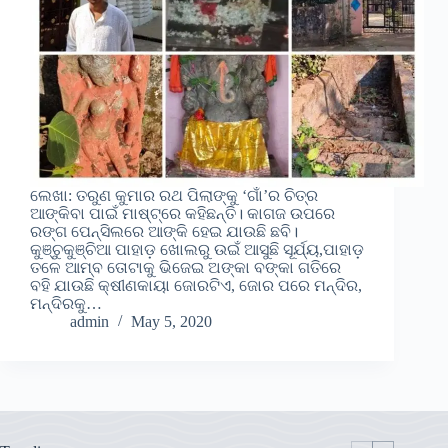
ଲେଖା: ତରୁଣ କୁମାର ରଥ ପିଲାଙ୍କୁ ‘ଗାଁ’ର ଚିତ୍ର
ଆଙ୍କିବା ପାଇଁ ମାଷ୍ଟ୍ରେ କହିଛନ୍ତି। କାଗଜ ଉପରେ
ରଙ୍ଗ ପେନ୍ସିଲରେ ଆଙ୍କି ହେଇ ଯାଉଛି ଛବି।
କୁଞ୍ଚୁକୁଞ୍ଚିଆ ପାହାଡ଼ ଖୋଲରୁ ଉଇଁ ଆସୁଛି ସୂର୍ଯ୍ୟ,ପାହାଡ଼
ତଳେ ଆମ୍ବ ତୋଟାକୁ ଭିଜେଇ ଅଙ୍କା ବଙ୍କା ଗତିରେ
ବହି ଯାଉଛି କ୍ଷୀଣକାୟା ଜୋରଟିଏ, ଜୋର ପରେ ମନ୍ଦିର,
ମନ୍ଦିରକୁ…
admin
May 5, 2020