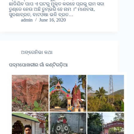
ଛାଡିଯିବ ପାପ ଏ ଘଟରୁ ମୁକ୍ତ କରହେ ପ୍ରଭୁ ରାମ ସଦା
ତୁଣ୍ଡେ ନେଉ ଅଛି ତୁମ୍ଭରି ହେ ନାମ ।” ମାଣବସା,
ସୁଦଶାବ୍ରତ, ବାଟଓଷା ଭଳି ବ୍ରତ…
admin
June 16, 2020
ଅଙ୍ଗେନିଭା କଥା
ପଦ୍ମପୋଖରୀର ଗାଁ କଣ୍ଟିଗଡ଼ିଆ