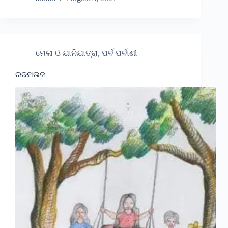
ମେଳା ଓ ଯାନିଯାତ୍ରା, ପର୍ବ ପର୍ବାଣୀ
ରଜମଉଜ