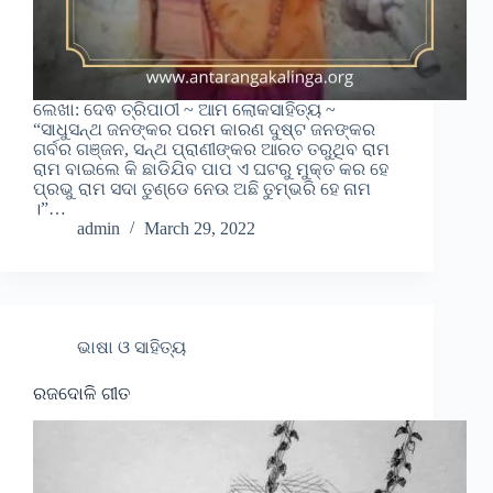
ଲେଖା: ଦେଵ ତ୍ରିପାଠୀ ~ ଆମ ଲୋକସାହିତ୍ୟ ~
“ସାଧୁସନ୍ଥ ଜନଙ୍କର ପରମ କାରଣ ଦୁଷ୍ଟ ଜନଙ୍କର
ଗର୍ବର ଗଞ୍ଜନ, ସନ୍ଥ ପ୍ରାଣୀଙ୍କର ଆରତ ତରୁଥିବ ରାମ
ରାମ ବାଇଲେ କି ଛାଡିଯିବ ପାପ ଏ ଘଟରୁ ମୁକ୍ତ କର ହେ
ପ୍ରଭୁ ରାମ ସଦା ତୁଣ୍ଡେ ନେଉ ଅଛି ତୁମ୍ଭରି ହେ ନାମ
।”…
admin
March 29, 2022
ଭାଷା ଓ ସାହିତ୍ୟ
ରଜଦୋଳି ଗୀତ