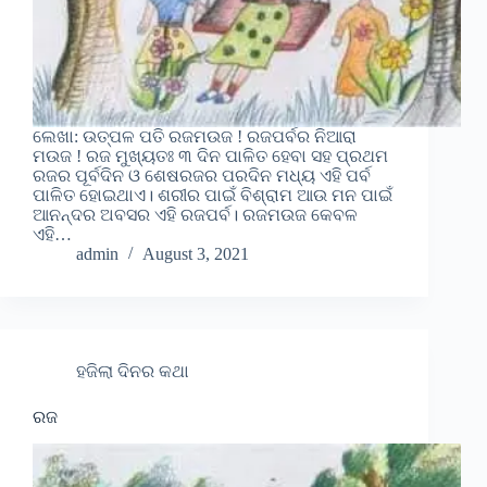
ଲେଖା: ଉତ୍ପଳ ପତି ରଜମଉଜ ! ରଜପର୍ବର ନିଆରା
ମଉଜ ! ରଜ ମୁଖ୍ୟତଃ ୩ ଦିନ ପାଳିତ ହେବା ସହ ପ୍ରଥମ
ରଜର ପୂର୍ବଦିନ ଓ ଶେଷରଜର ପରଦିନ ମଧ୍ୟ ଏହି ପର୍ବ
ପାଳିତ ହୋଇଥାଏ। ଶରୀର ପାଇଁ ବିଶ୍ରାମ ଆଉ ମନ ପାଇଁ
ଆନନ୍ଦର ଅବସର ଏହି ରଜପର୍ବ। ରଜମଉଜ କେବଳ
ଏହି…
admin
August 3, 2021
ହଜିଲା ଦିନର କଥା
ରଜ