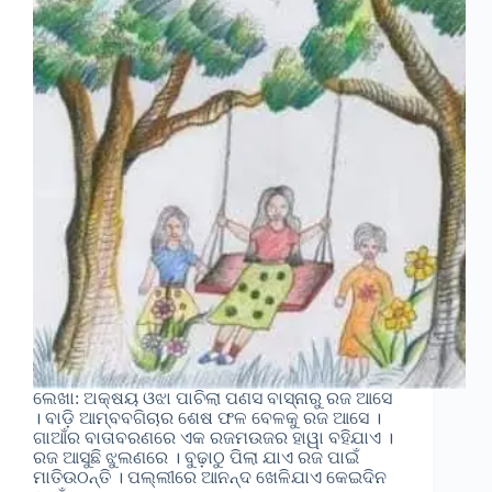
ଲେଖା: ଅକ୍ଷୟ ଓଝା ପାଚିଲା ପଣସ ବାସ୍ନାରୁ ରଜ ଆସେ
। ବାଡ଼ି ଆମ୍ବବଗିଚାର ଶେଷ ଫଳ ବେଳକୁ ରଜ ଆସେ ।
ଗାଆଁର ବାତାବରଣରେ ଏକ ରଜମଉଜର ହାୱା ବହିଯାଏ ।
ରଜ ଆସୁଛି ଝୁଲଣରେ । ବୁଢ଼ାଠୁ ପିଲା ଯାଏ ରଜ ପାଇଁ
ମାତିଉଠନ୍ତି । ପଲ୍ଲୀରେ ଆନନ୍ଦ ଖେଳିଯାଏ କେଇଦିନ