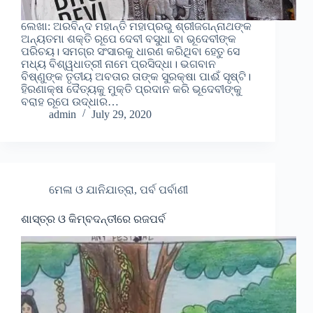
ଲେଖା: ଅରବିନ୍ଦ ମହାନ୍ତି ମହାପ୍ରଭୁ ଶ୍ରୀଜଗନ୍ନାଥଙ୍କ
ଅନ୍ୟତମା ଶକ୍ତି ରୂପେ ଦେବୀ ବସୁଧା ବା ଭୂଦେବୀଙ୍କ
ପରିଚୟ। ସମଗ୍ର ସଂସାରକୁ ଧାରଣ କରିଥିବା ହେତୁ ସେ
ମଧ୍ୟ ବିଶ୍ୱଧାତ୍ରୀ ନାମେ ପ୍ରସିଦ୍ଧା। ଭଗବାନ
ବିଷ୍ଣୁଙ୍କ ତୃତୀୟ ଅବତାର ତାଙ୍କ ସୁରକ୍ଷା ପାଈଁ ସୃଷ୍ଟି।
ହିରଣାକ୍ଷ ଦୈତ୍ୟକୁ ମୁକ୍ତି ପ୍ରଦାନ କରି ଭୂଦେବୀଙ୍କୁ
ବରାହ ରୂପେ ଉଦ୍ଧାର…
admin
July 29, 2020
ମେଳା ଓ ଯାନିଯାତ୍ରା, ପର୍ବ ପର୍ବାଣୀ
ଶାସ୍ତ୍ର ଓ କିମ୍ବଦନ୍ତୀରେ ରଜପର୍ବ