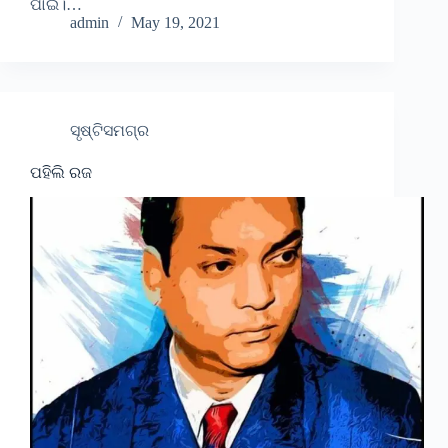
ପାଇଁ।…
admin
May 19, 2021
ସୃଷ୍ଟିସମଗ୍ର
ପହିଲି ରଜ