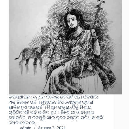
ଉପସ୍ଥାପନା: ବନ୍ଧନ ଦଳେଇ ରଜପର୍ବ ଆମ ଓଡ଼ିଶାର
ଏକ ନିଜସ୍ବ ପର୍ବ । ମୁଖ୍ୟତଃ ଝିଅବୋହୂଙ୍କ ଦ୍ଵାରା
ପାଳିତ ହୁଏ ଏଇ ପର୍ବ । ମିଥୁନ ସଂକ୍ରାନ୍ତିକୁ ମିଶାଇ
ଚାରିଦିନ ଏହି ପର୍ବ ପାଳିତ ହୁଏ । କିଶୋରୀ ଓ ବଧୂଗଣ
ପୋଡ଼ପିଠା ଓ ରଜମୁଢ଼ି ଖାଇ ନୂତନ ବସ୍ତ୍ର ପରିଧାନ କରି
ଦୋଳି ଖେଳରେ…
admin
August 3, 2021