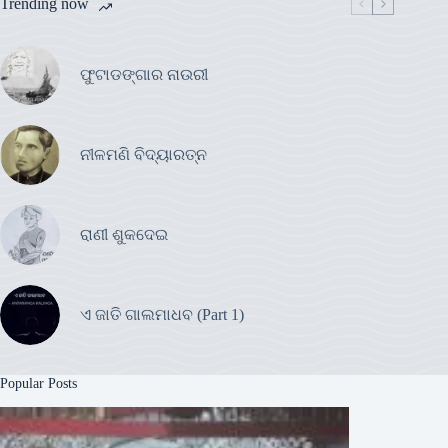
Trending now
ଫୁଟାଡଙ୍ଗାର ନାଉରୀ
ନୀଳମଣି ବିଦ୍ୟାରତ୍ନ
ରାଣୀ ଶୁକଦେଇ
ଏ ଜାତି ଗାଲମାଧବ (Part 1)
Popular Posts