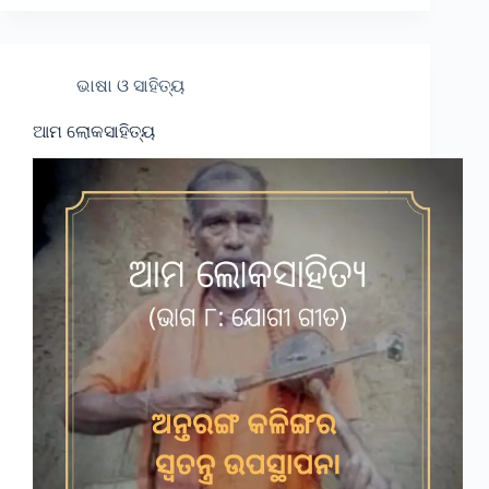
ଭାଷା ଓ ସାହିତ୍ୟ
ଆମ ଲୋକସାହିତ୍ୟ