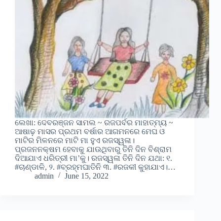
ଲେଖା: ଦେବରଞ୍ଜନ ସାମଲ ~ ରଜପର୍ବର ମାହାତ୍ମ୍ୟ ~
ଆଷାଢ଼ ମାସର ପ୍ରଥମ ବର୍ଷାର ଆଗମନରେ ମେଘ ଓ
ମାଟିର ମିଳନରେ ମାଟି ମା ହୁଏ ରଜସ୍ୱଳା।
ପ୍ରଜନନକ୍ଷମ ହେବାକୁ ଯାଉଥିବାରୁ ତିନି ଦିନ ବିଶ୍ରାମ
ଦିଆଯାଏ ଧରିତ୍ରୀ ମା’କୁ। ରଜସ୍ୱଳା ତିନି ଦିନ ଯଥା: ୧.
#ଚାଣ୍ଡାଳି, ୨. #ବ୍ରହ୍ମଘାତିନି ୩. #ରଜକୀ କୁହାଯାଏ।…
admin
June 15, 2022