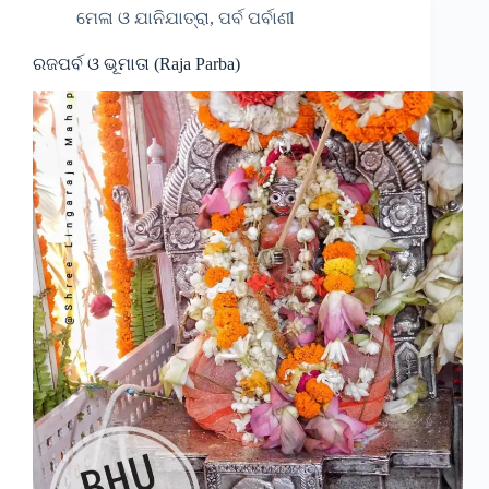
ମେଳା ଓ ଯାନିଯାତ୍ରା, ପର୍ବ ପର୍ବାଣୀ
ରଜପର୍ବ ଓ ଭୂମାତା (Raja Parba)