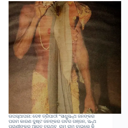
ଉପସ୍ଥାପନା: ଦେଵ ତ୍ରିପାଠୀ “ସାଧୁସନ୍ଥ ଜନଙ୍କର
ପରମ କାରଣ ଦୁଷ୍ଟ ଜନଙ୍କର ଗର୍ବର ଗଞ୍ଜନ, ସନ୍ଥ
ପ୍ରାଣୀଙ୍କର ଆରତ ତରୁଥିବ ରାମ ରାମ ବାଇଲେ କି