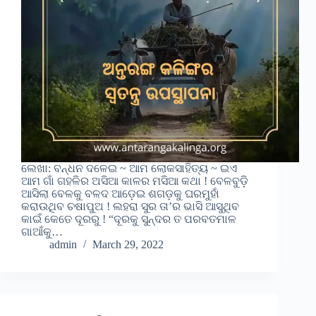
ଲେଖା: ବନ୍ଧନ ଦଳେଇ ~ ଆମ ଲୋକସାହିତ୍ୟ ~ ଇଏ
ଆମ ଗାଁ ଗହଳିର ଅସିଆ କାଳର ମସିଆ କଥା ! ବେଳବୁଡ଼ି
ଆସିଲା ବେଳକୁ ବଳଦ ଆଡ଼େଇ ଶଗଡ଼କୁ ଘରମୁହାଁ
କରାଉଥିବ ଚଷାପୁଅ ! ଲହରା ସୁର ତା’ର ଭାସି ଆସୁଥିବ
କାଇଁ କେତେ ଦୂରରୁ ! “ଦୂରକୁ ସୁନ୍ଦର ତ ପରବତମାଳ
ଗାଆଁକୁ…
admin
March 29, 2022