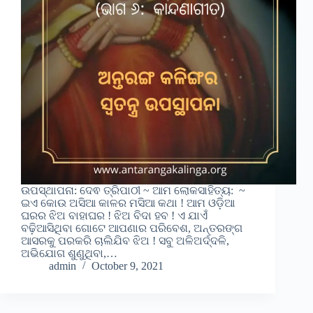
ଉପସ୍ଥାପନା: ଦେଵ ତ୍ରିପାଠୀ ~ ଆମ ଲୋକସାହିତ୍ୟ: ~
ଇଏ କୋଉ ଅସିଆ କାଳର ମସିଆ କଥା ! ଆମ ଓଡ଼ିଆ
ଘରର ଝିଅ ବାହାଘର ! ଝିଅ ବିଦା ହବ ! ଏ ଯାଏଁ
ବଢ଼ିଆସିଥିବା ଗୋଟେ ଆପଣାର ପରିବେଶ, ଅନ୍ତରଙ୍ଗ
ଆସରକୁ ପରକରି ଚାଲିଯିବ ଝିଅ ! ସବୁ ଅଳିଅର୍ଦ୍ଦଳି,
ଅଭିଯୋଗ ଶୁଣୁଥିବା,…
admin
October 9, 2021