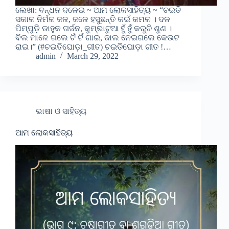
ଲେଖା: ବନ୍ଧନ ଦଳେଇ ~ ଆମ ଲୋକସାହିତ୍ୟ ~ “ଚଇତି
ସକାଳ ନିର୍ମଳ ଜଳ, ଜଳେ ହସୁଛନ୍ତି କଇଁ କମଳ । ଦଳ
ପିମ୍ପୁଡ଼ି ଡାହୁକ ଗର୍ଜନ, କୁମ୍ଭାଟୁଆ ହୁଁ ହୁଁ କରୁଚି ଶୁଣ ।
ବିଲ ମାଳେ ଗଲେ ଟିଁ ଟିଁ ଗାଇ, ଜାଲ ନେଇଗଲେ କେଉଟ
ରାଇ।” (#ଚଇତିଘୋଡ଼ା_ଗୀତ) ଚଇତିଘୋଡ଼ା ଗୀତ !…
admin
March 29, 2022
ଭାଷା ଓ ସାହିତ୍ୟ
ଆମ ଲୋକସାହିତ୍ୟ