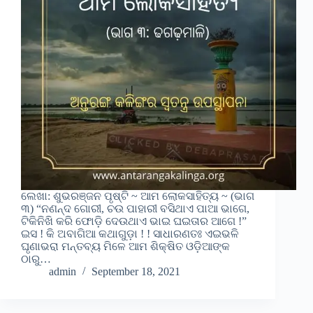
ଲେଖା: ଶୁଭରଞ୍ଜନ ପୃଷ୍ଟି ~ ଆମ ଲୋକସାହିତ୍ୟ ~ (ଭାଗ
୩) “ନଣନ୍ଦ ଗୋରୀ, ଚଉ ପାହାରୀ ବସିଥାଏ ପାଆ ଭାଗେ,
ଟିକିନିଖି କରି ଫୋଡ଼ି ଦେଉଥାଏ ଭାଇ ଘଇତାର ଆଗେ !”
ଇସ ! କି ଅବାଗିଆ କଥାଗୁଡ଼ା ! ! ସାଧାରଣତଃ ଏଇଭଳି
ଘୃଣାଭରା ମନ୍ତବ୍ୟ ମିଳେ ଆମ ଶିକ୍ଷିତ ଓଡ଼ିଆଙ୍କ
ଠାରୁ…
admin
September 18, 2021