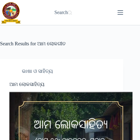
Skip
to
Search
content
Search Results for ଆମ ଲୋକଗୀତ
ଭାଷା ଓ ସାହିତ୍ୟ
ଆମ ଲୋକସାହିତ୍ୟ