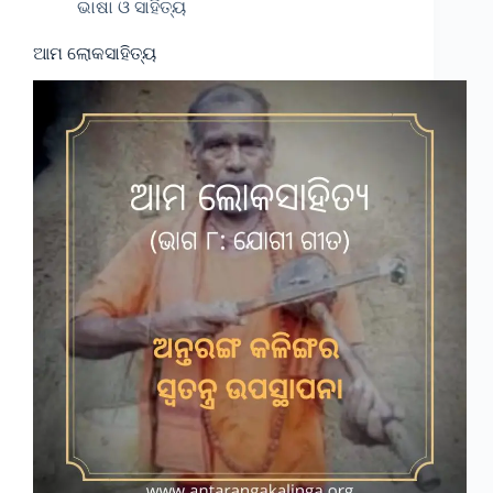
ଭାଷା ଓ ସାହିତ୍ୟ
ଆମ ଲୋକସାହିତ୍ୟ