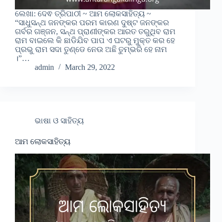
ଲେଖା: ଦେଵ ତ୍ରିପାଠୀ ~ ଆମ ଲୋକସାହିତ୍ୟ ~
“ସାଧୁସନ୍ଥ ଜନଙ୍କର ପରମ କାରଣ ଦୁଷ୍ଟ ଜନଙ୍କର
ଗର୍ବର ଗଞ୍ଜନ, ସନ୍ଥ ପ୍ରାଣୀଙ୍କର ଆରତ ତରୁଥିବ ରାମ
ରାମ ବାଇଲେ କି ଛାଡିଯିବ ପାପ ଏ ଘଟରୁ ମୁକ୍ତ କର ହେ
ପ୍ରଭୁ ରାମ ସଦା ତୁଣ୍ଡେ ନେଉ ଅଛି ତୁମ୍ଭରି ହେ ନାମ
।”…
admin
March 29, 2022
ଭାଷା ଓ ସାହିତ୍ୟ
ଆମ ଲୋକସାହିତ୍ୟ