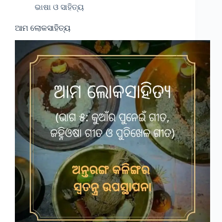
ଭାଷା ଓ ସାହିତ୍ୟ
ଆମ ଲୋକସାହିତ୍ୟ