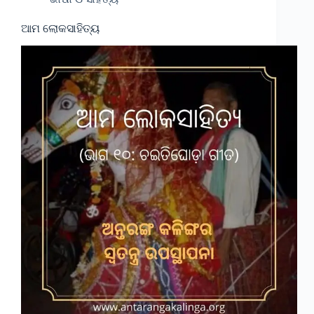
ଆମ ଲୋକସାହିତ୍ୟ