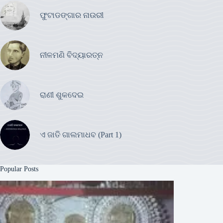
ଫୁଟାଡଙ୍ଗାର ନାଉରୀ
ନୀଳମଣି ବିଦ୍ୟାରତ୍ନ
ରାଣୀ ଶୁକଦେଇ
ଏ ଜାତି ଗାଲମାଧବ (Part 1)
Popular Posts