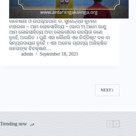
ଗବେଷଣା ଓ ଉପସ୍ଥାପନା: ଡ. ସୁରେନ୍ଦ୍ର କୁମାର
ମହାରଣା ~ ଆମ ଲୋକସାହିତ୍ୟ ~ (ଭାଗ ୨) ଆମେ ଜାଣୁ
ଆମ ଲୋକସାହିତ୍ୟ ଅବା ଲୋକଗୀତର ରଚୟିତା ଜଣେ
ନୁହେଁ, ଅଗଣିତ । ପୁଣି ଏହା କୌଣସି ଏକ ନିର୍ଦ୍ଦିଷ୍ଟ ଦଳ ବା
ସମ୍ପ୍ରଦାୟର ନୁହେଁ । ଏହା ଅନେକ ଗ୍ରାମ୍ୟ ଅଶିକ୍ଷିତ
ଜନତାଙ୍କ ବିଚକ୍ଷଣ…
admin
September 18, 2021
NEXT
Trending now