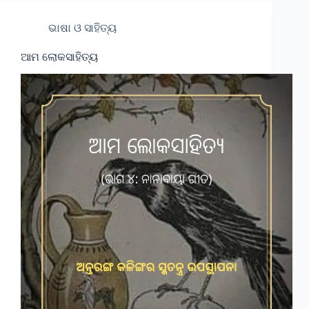
ଭାଷା ଓ ସାହିତ୍ୟ
ଆମ ଲୋକସାହିତ୍ୟ