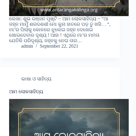
ଲେଖା: ଶୁଭ ରଞ୍ଜନ ପୃଷ୍ଟି ~ ଆମ ଲୋକସାହିତ୍ୟ ~ “ଆ
ଜହ୍ନ ମାମୁଁ ଶରଦଶଶୀ ମୋ କୁନା ହାତରେ ପଡ଼ ତୁ ଖସି . . “,
ମା’ର ପିଲାକୁ କୋଳରେ ଝୁଲେଇ ଜହ୍ନ ଦେଖେଇ
ଖୋଇଦେବାର ଦୃଶ୍ୟ ! ଆହା ! ଏଥିରେ ମା’ର ମମତା
ଯେତିକି ପରିଦୃଶ୍ୟ, ଜହ୍ନକୁ ନେଇ ତାର…
admin
September 22, 2021
ଭାଷା ଓ ସାହିତ୍ୟ
ଆମ ଲୋକସାହିତ୍ୟ