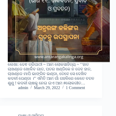
ଲେଖା: ଦେଵ ତ୍ରିପାଠୀ ~ ଆମ ଲୋକସାହିତ୍ୟ ~ ‘‘ହାତ
ଚାଖଣ୍ଡେ ଖୋଳିବ ଗାତ, ପତର ଖଣ୍ଡିକେ ନ ଦେବ ହାତ,
ଚାଖଣ୍ଡେ ମାପି ଭାଙ୍ଗିବ ଭଣ୍ଡା, ତେବେ ସେ ଦେଖିବ
କଦଳୀ ପେଣ୍ଡା ।” ଏମିତି ଆମ ଗାଁ ଗହଳିରେ କେତେ ବଚନ
ଶୁଣୁ ! କଦଳୀ ଚାଷକୁ ନେଇ ଇଏ ଆମ #ଲୋକଗୀତ…
admin
March 29, 2022
1 Comment
ଭାଷା ଓ ସାହିତ୍ୟ