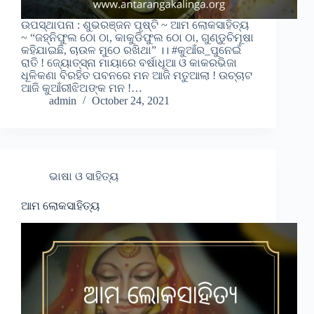
ଉପସ୍ଥାପନା : ଶୁଭରଞ୍ଜନ ପୃଷ୍ଟି ~ ଆମ ଲୋକସାହିତ୍ୟ
~ “ଜହ୍ନିଫୁଲ ଠୋ ଠା, କାକୁଡିଫୁଲ ଠୋ ଠା, ଗୁଣ୍ଡୁଚିମୂଷା
କହିଯାଇଛି, ଚାଉଳ ମୁଠେ ରଖିଥା” ।। #କୁଆଁର_ପୁନେଇଁ
ରାତି ! ଜ୍ୟୋତ୍ସ୍ନା ମାୟାରେ ବର୍ଷାଧୂଆ ଓ କାକରଭିଜା
ଧୂଳିକଣା ବିରହିତ ପବନରେ ମନ ଆଜି ମତୁଆଲା ! ଉଚ୍ଚାଟ
ଆଜି କୁଆଁରୀଝିଅଙ୍କ ମନ !…
admin
October 24, 2021
ଭାଷା ଓ ସାହିତ୍ୟ
ଆମ ଲୋକସାହିତ୍ୟ