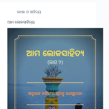
ଭାଷା ଓ ସାହିତ୍ୟ
ଆମ ଲୋକସାହିତ୍ୟ