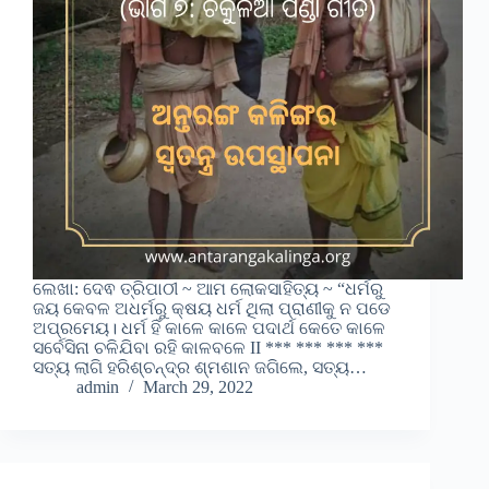
ଲେଖା: ଦେଵ ତ୍ରିପାଠୀ ~ ଆମ ଲୋକସାହିତ୍ୟ ~ “ଧର୍ମରୁ
ଜୟ କେବଳ ଅଧର୍ମରୁ କ୍ଷୟ ଧର୍ମ ଥିଲା ପ୍ରାଣୀକୁ ନ ପଡେ
ଅପ୍ରମେୟ। ଧର୍ମ ହିଁ କାଳେ କାଳେ ପଦାର୍ଥ କେତେ କାଳେ
ସର୍ବେସିନା ଚଳିଯିବା ରହି କାଳବଳେ II *** *** *** ***
ସତ୍ୟ ଲାଗି ହରିଶ୍ଚନ୍ଦ୍ର ଶ୍ମଶାନ ଜଗିଲେ, ସତ୍ୟ…
admin
March 29, 2022