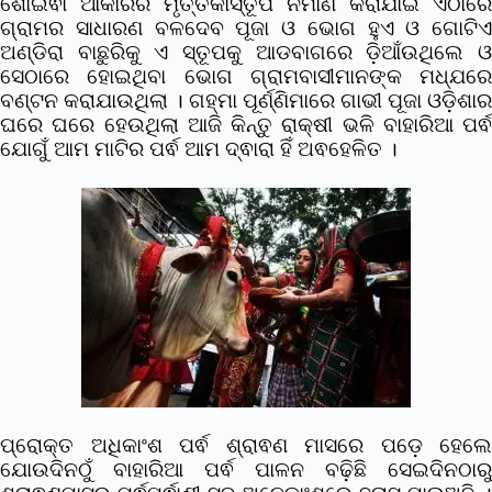
ଶୋଇଵା ଆକାରର ମୃତ୍ତିକାସ୍ତୂପ ନିର୍ମାଣ କରାଯାଇ ଏଠାରେ
ଗ୍ରାମର ସାଧାରଣ ବଳଦେବ ପୂଜା ଓ ଭୋଗ ହୁଏ ଓ ଗୋଟିଏ
ଅଣ୍ଡିରା ବାଛୁରିକୁ ଏ ସ୍ତୂପକୁ ଆଡବାଗରେ ଡ଼ିଆଁଉଥିଲେ ଓ
ସେଠାରେ ହୋଇଥିବା ଭୋଗ ଗ୍ରାମବାସୀମାନଙ୍କ ମଧ୍ଯରେ
ବଣ୍ଟନ କରାଯାଉଥିଲା । ଗହ୍ମା ପୂର୍ଣ୍ଣିମାରେ ଗାଭୀ ପୂଜା ଓଡ଼ିଶାର
ଘରେ ଘରେ ହେଉଥିଲା ଆଜି କିନ୍ତୁ ରାକ୍ଷୀ ଭଳି ବାହାରିଆ ପର୍ଵ
ଯୋଗୁଁ ଆମ ମାଟିର ପର୍ଵ ଆମ ଦ୍ଵାରା ହିଁ ଅଵହେଳିତ ।
ପ୍ରୋକ୍ତ ଅଧିକାଂଶ ପର୍ଵ ଶ୍ରାଵଣ ମାସରେ ପଡ଼େ ହେଲେ
ଯୋଉଦିନଠୁଁ ବାହାରିଆ ପର୍ଵ ପାଳନ ବଢି଼ଛି ସେଇଦିନଠାରୁ