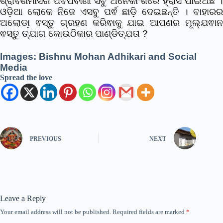
ଶ୍ରାଵଣମାସର ପର୍ଵପର୍ଵାଣୀ ସବୁ ଅନେକାଂଶରେ ହ୍ରାସ ପାଇଅଛି ।
ଓଡ଼ିଆ ଲୋକେ ନିଜେ ଏସବୁ ପର୍ଵ ଛାଡ଼ି ଦେଇଛନ୍ତି । ବାହାରର
ଅଲୋଡା଼ ଵସ୍ତୁ ଗ୍ରହଣ କରିଵାକୁ ଯାଇ ଆପଣର ମୂଲ୍ଯଵାନ
ଵସ୍ତୁ ତ୍ଯାଗ କୋଉଠିକାର ପାଣ୍ଡିତ୍ଯତା ?
Images: Bishnu Mohan Adhikari and Social
Media
Spread the love
PREVIOUS
NEXT
Leave a Reply
Your email address will not be published.
Required fields are marked
*