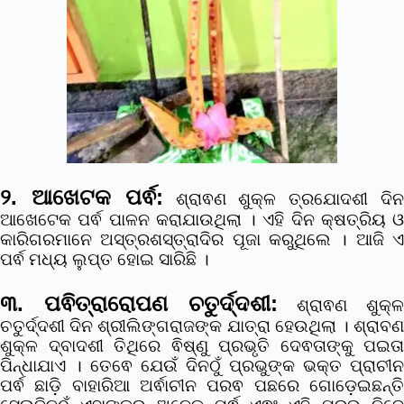
୨. ଆଖେଟକ ପର୍ଵ:
ଶ୍ରାଵଣ ଶୁକ୍ଳ ତ୍ରଯୋଦଶୀ ଦି
ଆଖେଟେକ ପର୍ଵ ପାଳନ କରାଯାଉଥିଲା । ଏହି ଦିନ କ୍ଷତ୍ରିୟ ଓ
କାରିଗରମାନେ ଅସ୍ତ୍ରଶସ୍ତ୍ରାଦିର ପୂଜା କରୁଥିଲେ । ଆଜି ଏ
ପର୍ଵ ମଧ୍ୟ ଲୁପ୍ତ ହୋଇ ସାରିଛି ।
୩. ପଵିତ୍ରାରୋପଣ ଚତୁର୍ଦ୍ଦଶୀ:
ଶ୍ରାଵଣ ଶୁକ୍ଳ
ଚତୁର୍ଦ୍ଦଶୀ ଦିନ ଶ୍ରୀଲିଙ୍ଗରାଜଙ୍କ ଯାତ୍ରା ହେଉଥିଲା । ଶ୍ରାବଣ
ଶୁକ୍ଳ ଦ୍ବାଦଶୀ ତିଥିରେ ଵିଷ୍ଣୁ ପ୍ରଭୃତି ଦେଵତାଙ୍କୁ ପଇତା
ପିନ୍ଧାଯାଏ । ତେଵେ ଯେଉଁ ଦିନଠୁଁ ପ୍ରଭୁଙ୍କ ଭକ୍ତ ପ୍ରାଚୀନ
ପର୍ଵ ଛାଡ଼ି ବାହାରିଆ ଅର୍ଵାଚୀନ ପରଵ ପଛରେ ଗୋଡ଼େଇଛନ୍ତି