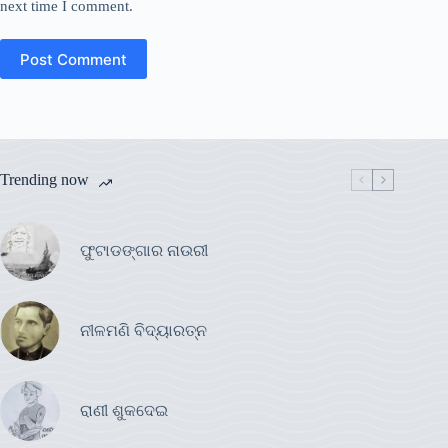
next time I comment.
Post Comment
Trending now
ଫୁଟାଡଙ୍ଗାର ନାଉରୀ
ନୀଳମଣି ବିଦ୍ୟାରତ୍ନ
ରାଣୀ ଶୁକଦେଇ