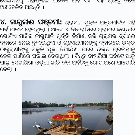
ସେଇଦିନଠୁଁ ଏହାଙ୍କର ଅନେକ ପର୍ଵ ଏଵଂ ଏହି ପ୍ରଭୁ ନିଜେ
ଅଵହେଳିତ ଅଛନ୍ତି ।
୪. ଜାଗୁଳାଈ ପଞ୍ଚମୀ:
ଶ୍ରାବଣ ଶୁକ୍ଳ ପଞ୍ଚମୀଦିନ ଏହି
ପର୍ଵ ପାଳନ ହେଉଥିଲା । ଆଗେ ଏ ଦିନ ରାତିରେ ଗ୍ରାମର ଭଣ୍ଡାରି
ଗୋଟିଏ ମାଟିର ଜାଗୁଆଳି ମୂର୍ତ୍ତି ନିର୍ମାଣ କରି ଗ୍ରାମର ଦ୍ବାରେ
ଦ୍ବାରେ ନେଇ ବୁଲାଉଥିଲା ଓ ଗୃହସ୍ଥମାନଙ୍କୁ ଦ୍ବାରରେ ଉକ୍ତ
ଠାକୁରାଣୀଙ୍କୁ ଚକୁଳି ପୂଜା ଦିଆଯିଵା ପରେ ଉକ୍ତ ପ୍ରତିମାକୁ
ନେଇ ପାଣିରେ ପକାଇ ଦେଉଥିଲା । କିନ୍ତୁ ବାହାରିଆ ପର୍ଵଟେ ପାଳୁ
ପାଳୁ ଦେଖାଶିଖା ଓଡ଼ିଆ ଜାତି ନିଜ ପର୍ଵଟିକୁ ଗୋଟାପଣେ ପାଶୋରି
ଦେଲା ।