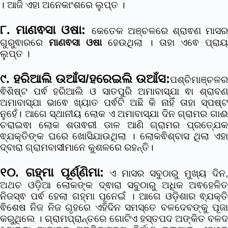
। ଆଜି ଏହା ଅନେକାଂଶରେ ଲୁପ୍ତ ।
୮. ମାଣଵସା ଓଷା:
କେତେକ ଅଞ୍ଚଳରେ ଶ୍ରାଵଣ ମାସର
ଗୁରୁଵାରରେ
ମାଣଵସା ଓଷା
ହେଉଥିଲା । ତାହା ଏଵେ ପ୍ରାୟ
ଲୁପ୍ତ ।
୯. ହରିଆଲି ଉଆଁସ/ହରେଇଲି ଉଆଁସ:
ପଶ୍ଚିମାଞ୍ଚଳର
ଵିଶିଷ୍ଟ ପର୍ଵ ହରିଆଲି ଓ ସାତପୁରି ଅମାବାସ୍ଯା ଵା ଶ୍ରାବଣ
ଅମାବାସ୍ଯା ଭାଵେ ଖ୍ୟାତ ପର୍ଵଟି ଅଛି କି ନାହିଁ ତାହା ସ୍ପଷ୍ଟ
ନୁହେଁ। ଆଗେ ସ୍ଥାନୀୟ ଲୋକ ଏ ଅମାବାସ୍ଯା ଦିନ ଗ୍ରାମର ଗାଈ
ଚରାଇଵା ଲୋକ ଶତାଵରୀ ଡାଳ ଆଣି ଗ୍ରାମର ପ୍ରତ୍ଯେକ
ଵ୍ଯକ୍ତିଙ୍କ ଘରେ ଖୋସିଯାଉଥିଲା । ଲୋକଵିଶ୍ବାସ ଥିଲା ଏହା
ଦ୍ବାରା ଗ୍ରାମବାସୀମାନେ କୁଶଳରେ ରହନ୍ତି।
୧୦. ଗହ୍ମା ପୂର୍ଣ୍ଣିମା:
ଏ ମାସର ସବୁଠାରୁ ମୁଖ୍ୟ ଦିନ
ଅଥଚ ଓଡ଼ିଆ ଲୋକଙ୍କ ଦ୍ଵାରା ସବୁଠାରୁ ଅଧିକ ଅଵହେଳିତ
ନିଜସ୍ଵ ପର୍ଵ ହେଲା ଗହ୍ମା ପୂନେଇଁ । ଆଗେ ଓଡ଼ିଶାର ଵ୍ଯକ୍ତି
ଵିଶେଷ ନିଜ ନିଜ ଗୃହରେ ଏହିଦିନ ସମସ୍ତେ ବଳଦେବଙ୍କୁ ପୂଜା
କରୁଥିଲେ । ଗ୍ରାମପ୍ରାନ୍ତରେ ଗୋଟିଏ ହସ୍ତପଦ ଅଙ୍କିତ ବଳଦ