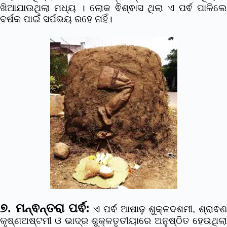
ଖିଆଯାଉଥିଲା ମଧ୍ୟ । ଲୋକ ଵିଶ୍ଵାସ ଥିଲା ଏ ପର୍ଵ ପାଳିଲେ
ବର୍ଷକ ପାଇଁ ସର୍ପଭୟ ରହେ ନାହିଁ।
୭. ମନ୍ଵନ୍ତରା ପର୍ଵ:
ଏ ପର୍ଵ ଆଷାଢ଼ ଶୁକ୍ଳଦଶମୀ, ଶ୍ରାଵ
କୃଷ୍ଣଅଷ୍ଟମୀ ଓ ଭାଦ୍ର ଶୁକ୍ଳତୃତୀୟାରେ ଅନୁଷ୍ଠିତ ହେଉଥିଲା