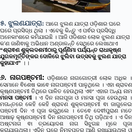
୫. ଝୁଲଣଯାତ୍ରା:
ଆଗେ ଝୁଲଣ ଯାତ୍ରା ଓଡ଼ିଶାର ଘରେ
ଘରେ ପ୍ରସିଦ୍ଧ ଥିଲା । ଏବେକୁ କିନ୍ତୁ ଏ ପର୍ଵର ପ୍ରସିଦ୍ଧି
ଅନେକାଂଶରେ କମିଯାଇଛି । ଆଜି ଓଡିଶାର ଲୋକ ଝୁଲଣ ଯାତ୍ରା
କ’ଣ ଜାଣିଵାକୁ ଅଭିଧାନ ଅଣ୍ଡାଳନ୍ତି ସେଥିରେ ଲେଖାଥାଏ
“ଶ୍ରାଵଣ ଶୁକ୍ଲଦଶମୀଠାରୁ ପୂର୍ଣ୍ଣିମା ପର୍ଯ୍ୟନ୍ତ ରାଧାକୃଷ୍ଣ
ଯୁଗଳମୂର୍ତ୍ତିଙ୍କର ଦୋଳିରେ ଝୁଲିବା ଉତ୍ସବକୁ ଝୁଲଣ ଯାତ୍ରା
କୁହାଯାଏ”
।।
୬. ନାଗପଞ୍ଚମୀ:
ଓଡ଼ିଶାରେ ନାଗଗୋତ୍ରୀ ଲୋକ ଅଧିକ ।
ସେମାନେ ଵିଶେଷ ଭାଵେ ନାଗପଞ୍ଚମୀ ପାଳୁଥିଲେ । ଏହା ଶ୍ରାବଣ
କୃଷ୍ଣପଞ୍ଚମୀ ତିଥିରେ ପାଳିତ ହେଉଥିଲା ଏଵଂ ଏହାର ଅନ୍ୟ ନାମ
ମନସା ପଞ୍ଚମୀ
। ଏ ଦିନ ନାଗପୂଜା ଓ ମନସା ପୂଜା ହେଉଥିଲା 
ମତାନ୍ତରେ କେହି କେହି ଶ୍ରାବଣ ଶୁକ୍ଳପଞ୍ଚମୀ ଵା ଜାଗୁଳେଇ
ପଞ୍ଚମୀ ଦିନ ଏ ପୂଜା କରୁଥିଲେ । ତେଵେ ଦେଵୀପୁରାଣ ମତେ
ଆଷାଢ଼ କୃଷ୍ଣପଞ୍ଚମୀ ଦିନ ନାଗପଞ୍ଚମୀ ତିଥି ପଡ଼ିଥାଏ । ଏ ଦିନ
ଅଷ୍ଟନାଗ ଵା ତ୍ରୟୋଦଶ ନାଗ ସିଝୁଗଛ ମୂଳେ ପୂଜା
କରାଯାଉଥିଲା। ଏଦିନ ଘରେ ନିମ୍ବପତ୍ର ଆଣି ରଖାଯାଉଥିଲା ଓ