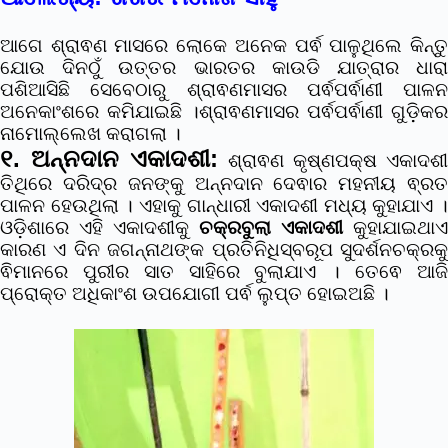
ଆଗେ ଶ୍ରାଵଣ ମାସରେ ଲୋକେ ଅନେକ ପର୍ଵ ପାଳୁଥିଲେ କିନ୍ତୁ
ଯୋଉ ଦିନଠୁଁ ଉତ୍ତର ଭାରତର କାଉଡି ଯାତ୍ରାର ଧାରା
ପଶିଆସିଛି ସେବେଠାରୁ ଶ୍ରାଵଣମାସର ପର୍ଵପର୍ଵାଣୀ ପାଳନ
ଅନେକାଂଶରେ କମିଯାଇଛି ।
ଶ୍ରାଵଣମାସର ପର୍ଵପର୍ଵାଣୀ ଗୁଡ଼ିକର
ନାମୋଲ୍ଲେଖ କରାଗଲା ।
୧. ଅନ୍ନଦାନ ଏକାଦଶୀ:
ଶ୍ରାଵଣ କୃଷ୍ଣପକ୍ଷ ଏକାଦଶ
ତିଥିରେ ଦରିଦ୍ର ଜନଙ୍କୁ ଅନ୍ନଦାନ ଦେଵାର ମହନୀୟ ଵ୍ରତ
ପାଳନ ହେଉଥିଲା । ଏହାକୁ ଗାନ୍ଧାରୀ ଏକାଦଶୀ ମଧ୍ୟ କୁହାଯାଏ ।
ଓଡ଼ିଶାରେ ଏହି ଏକାଦଶୀକୁ
ଚକ୍ରବୁଲା ଏକାଦଶୀ
କୁହାଯାଇଥାଏ
କାରଣ ଏ ଦିନ ଜଗନ୍ନାଥଙ୍କ ପ୍ରତିନିଧିସ୍ବରୂପ ସୁଦର୍ଶନଚକ୍ରକୁ
ଵିମାନରେ ପୁରୀର ସାତ ସାହିରେ ବୁଲାଯାଏ । ତେଵେ ଆଜି
ପ୍ରୋକ୍ତ ଅଧିକାଂଶ ଉପଯୋଗୀ ପର୍ଵ ଲୁପ୍ତ ହୋଇଅଛି ।