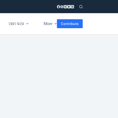
ଆମ କଥା
More
Contribute