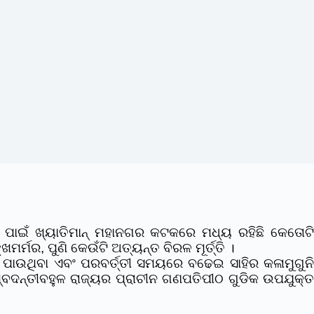
ିକ ପାଇଁ ଖ୍ୟାତିମାନ୍ ମହାନଗର କଟକରେ ମଧ୍ୟ ରହିଛି କେତୋଟି
ମର, ପୁଣି କେଉଁଟି ଅତ୍ୟନ୍ତ ବିରଳ ମୂର୍ତ୍ତି ।
 ପାଉଥିବା ଏବଂ ପରବର୍ତ୍ତୀ ସମୟରେ ବଢେଇ ସାହିର କଳାମୁଗୁନ
କିମ୍ବଦନ୍ତୀବହୁଳ ରାଜ୍ୟର ପ୍ରାଚୀନ ଗଣପତିପୀଠ ଗୁଡିକ ଉପଯୁକ୍ତ