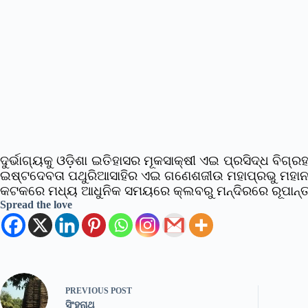
ଦୁର୍ଭାଗ୍ୟକୁ ଓଡ଼ିଶା ଇତିହାସର ମୂକସାକ୍ଷୀ ଏଇ ପ୍ରସିଦ୍ଧ 
ଇଷ୍ଟଦେବତା ପଥୁରିଆସାହିର ଏଇ ଗଣେଶଜୀଉ ମହାପ୍ରଭୁ ମହାନଗର
କଟକରେ ମଧ୍ୟ ଆଧୁନିକ ସମୟରେ କ୍ଲବରୁ ମନ୍ଦିରରେ ରୂପାନ୍ତର
Spread the love
PREVIOUS
POST
ସିଂହନାଥ