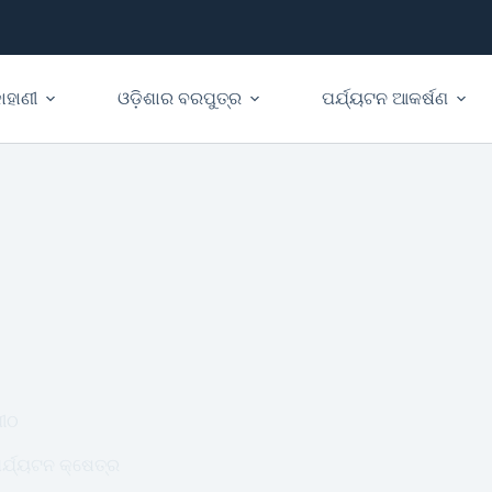
ାହାଣୀ
ଓଡ଼ିଶାର ବରପୁତ୍ର
ପର୍ଯ୍ୟଟନ ଆକର୍ଷଣ
ପୀଠ
ର୍ଯ୍ୟଟନ କ୍ଷେତ୍ର