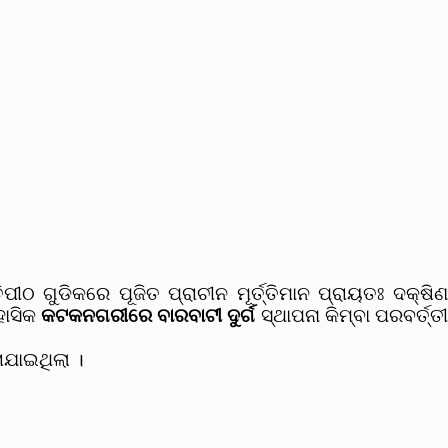
ଗୁଡିକରେ ପୂଜିତ ପ୍ରାଚୀନ ମୂର୍ତ୍ତିମାନ ପ୍ରାୟତଃ ଦକ୍ଷିଣ
ହାସିକ
କଟକନଗରୀରେ ବାରବାଟୀ ଦୁର୍ଗ
ସ୍ଥାପନା କିମ୍ବା ପରବର୍ତ୍ତୀ
ାଯାଇଥିଲା ।