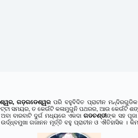
ରେଶ୍ୱର, ଗଡ଼ଗଡେଶ୍ୱର
ପରି ବହୁବିଦିତ ପ୍ରାଚୀନ ମନ୍ଦିରଗୁଡ
ଟା ସମୟର, ତ କେଉଁଟି କଳାମୁଗୁନି ପଥରର, ଆଉ କେଉଁଟି ଶଙ୍ଖମର୍
; ଅବା ବାରବାଟି ଦୁର୍ଗ ମଧ୍ୟରେ ଏକଦା
ଗଡଚଣ୍ଡୀ
ଙ୍କ ସହ ପୂଜା
୍ଦ୍ଧ୍ବମୁଖା ଗଜାନନ ମୂର୍ତ୍ତି ବହୁ ପ୍ରାଚୀନ ଓ ଐତିହାସିକ । 