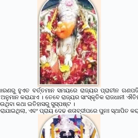
ୁ ହୁଏତ ବର୍ତ୍ତମାନ ସମୟରେ ରାଜ୍ୟର ପ୍ରାଚୀନ ଗଣପତିପୀଠ 
ଅନୁମାନ କରାଯାଏ । ତେବେ ରାଜ୍ୟର ସାଂସ୍କୃତିକ ରାଜଧାନୀ ଐତି
ଥିବା କଥା ଇତିହାସରୁ ସୁସ୍ପଷ୍ଟ ।
ଯାଇଥିଲା, ଏବଂ ପ୍ରାୟ ଦେଢ ଶତାବ୍ଦୀପରେ ପୁନଃ ସ୍ଥାପିତ କର