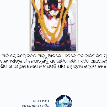
ବିଗ୍ରହ ଆଜି ଲୋକଲୋଚନର ଆଢ଼ୁଆଳରେ ! ତେବେ କଳାକାରିଗରିର ସ
ବାସୀଙ୍କ ଜୀବନଯାତ୍ରାକୁ ପ୍ରଭାବିତ କରିବା ସହିତ ଆଧ୍ୟାତ୍ମ
ିତ ହୋଇଥିବା କେତେକ ଗଣପତି ପୀଠ ବହୁ ସ୍ବାତନ୍ତ୍ର୍ୟ ବହନ 
NEXT
POST
ଅମରେଶ୍ୱର ମନ୍ଦିର