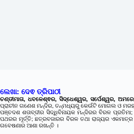
ଲେଖା: ଦେଵ ତ୍ରିପାଠୀ
ଚଣ୍ଡୀମାତା, ଧବଳେଶ୍ଵର, ସିଦ୍ଧେଶ୍ୱର, ସର୍ପେଶ୍ୱର, ଅମ
ପ୍ରାଚୀନ ଗଣେଶ ମନ୍ଦିର, ତନ୍ମଧ୍ୟରୁ କେଉଁଟି ମୋଗଲ ଓ ମରହଟ୍
ପଞ୍ଚଦଶ ଶତାବ୍ଦୀର ସିଦ୍ଧିବିନାୟକ ମନ୍ଦିରର ବିରଳ ପ୍ରତିମା
ପଥରର ମୂର୍ତ୍ତି; ଛତ୍ରବଜାରର ବିରଳ ତଥା ରାଜ୍ୟର ଏକମାତ୍ର ଉର
ଗବେଷଣାର ଆଶା ରଖନ୍ତି ।