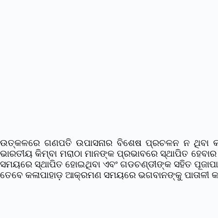
ଉତ୍କଳରେ ଗଣପତି ଉପାସନାର ବିଶେଷ ପ୍ରଚଳନ ନ ଥିବା କାରଣର
ଭାରତୀୟ କିମ୍ବା ମରାଠା ମାନଙ୍କ ପ୍ରଭାବରେ ସ୍ଥାପିତ ହେବାର 
ସମୟରେ ସ୍ଥାପିତ ହୋଇଥିବା ଏବଂ ଗଡଚଣ୍ଡୀଙ୍କ ସହିତ ପୂଜାପାଉ
ତେବେ କଳାପାହାଡ଼ ଆକ୍ରମଣ ସମୟରେ ଭଗବାନଙ୍କୁ ପାତାଳୀ କରା