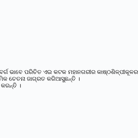
୍ବର୍ଗ ଭାବେ ପରିଚିତ ଏଇ କଟକ ମହାନଗରୀର କାଷ୍ଠଶିଳ୍ପୀକୂଳର
ିକ ଚେତନା ଜାଗ୍ରତ କରିଆସୁଛନ୍ତି ।
କରନ୍ତି ।