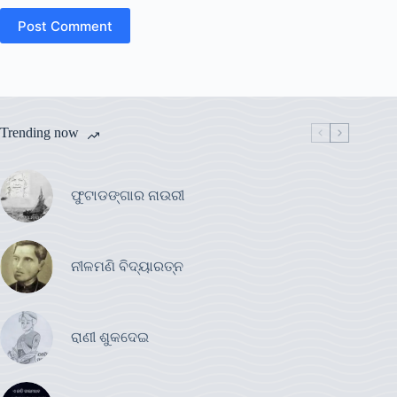
Post Comment
Trending now
ଫୁଟାଡଙ୍ଗାର ନାଉରୀ
ନୀଳମଣି ବିଦ୍ୟାରତ୍ନ
ରାଣୀ ଶୁକଦେଇ