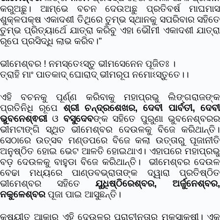
କରୁଅଛୁ। ଆମ୍ଭେ ବଚନ ଦେଉଅଛୁ ପ୍ରତିବର୍ଷ ମାଘମାସ
ଶୁକ୍ଳପକ୍ଷ ଏକାଦଶୀ ତିଥିରେ ତୁମ୍ଭ ସ୍ଥାନକୁ ସପରିବାର ସହିତେ
ତୁମ୍ଭ ପ୍ରିତ୍ୟାର୍ଥେ ଯାତ୍ରା କରିବୁ ଏହା ଭୌମୀ ଏକାଦଶୀ ଯାତ୍ରା
ରୂପେ ପ୍ରସିଦ୍ଧି ଲାଭ କରିବ।”
ଭୀମେଶ୍ବର ! ନମସ୍ତେଽସ୍ତୁ ଭୀମସେନେନ ପୂଜିତଃ ।
ତ୍ରାହି ମାଂ ପାତକାଦ୍ ଘୋରାଦ୍ ଭୀମରୂପ ନମୋଽସ୍ତୁତେ।।
ଏହି ବଚନକୁ ପୂର୍ଣ୍ଣ କରିବାକୁ ମହାପ୍ରଭୁ ଲିଙ୍ଗରାଜଙ୍କ
ପ୍ରତିନିଧି ରୂପେ
ଶ୍ରୀ ଚନ୍ଦ୍ରଶେଖର, ଦେବୀ ପାର୍ବତୀ, ଦେବ
ଭୁବନେଶ୍ଵରୀ
ଓ
ବସୁଦେବ
ଙ୍କ ସହିତେ ପୁରୁଣା ଭୁବନେଶ୍ବର
ଭୀମଟାଙ୍ଗି ସ୍ଥିତ ଭୀମେଶ୍ବର ଦେଉଳକୁ ବିଜେ କରିଥାନ୍ତି।
ସେଠାରେ ଉତ୍ସବ ମଣ୍ଡପରେ ବିଜେ କଲା ଉତ୍ତାରୁ ପୂଜାନୀତି
ଅନୁଷ୍ଠିତ ହୋଇ ଭେଟ ଆଳତି ହୋଇଥାଏ। ଏହାପରେ ମହାପ୍ରଭୁ
ବଡ଼ ଦେଉଳକୁ ବାହୁଡା ବିଜେ କରିଥାନ୍ତି। ଭୀମେଶ୍ବର ଦେଉଳ
ବେଢା ମଧ୍ୟରେ ପାଣ୍ଡବଭ୍ରାତାଙ୍କ ଦ୍ୱାରା ପ୍ରତିଷ୍ଠିତ
ଭୀମେଶ୍ବର ସହିତେ
ଯୁଧିଷ୍ଠିରେଶ୍ବର, ଅର୍ଜୁନେଶ୍ବର
ନକୁଳେଶ୍ବର
ପୂଜା ପାଇ ଆସୁଛନ୍ତି।
କ୍ଷୟୀତ ଆକାର ଏହି ଦେଉଳର ପ୍ରାଚୀନତାର ମୂକସାକ୍ଷୀ। ଏକ