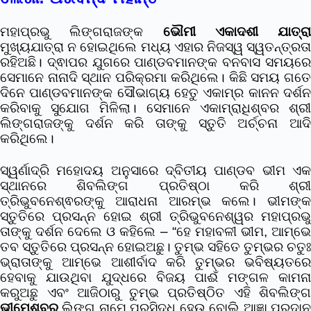
ମହାପ୍ରଭୁ ଲିଙ୍ଗରାଜଙ୍କ
ଭୌମୀ ଏକାଦଶୀ ଯାତ୍ରା
ମୁଖ୍ୟଯାତ୍ରା ନ ହୋଇଥିଲେ ମଧ୍ୟ ଏହାର ନିଜସ୍ୱ ସ୍ୱତନ୍ତ୍ରତା
ରହିଅଛି। ଦ୍ଵାପର ଯୁଗରେ ପାଣ୍ଡବମାନଙ୍କ ବନବାସ ସମୟରେ
ସେମାନେ ନାନାଦି ସ୍ଥାନ ପରିକ୍ରମା କରିଥିଲେ। କିଛି ସମୟ ଗତେ
ଦିନେ ପାଣ୍ଡବମାନଙ୍କ ସୌଭାଗ୍ୟ ହେତୁ ଏକାମ୍ର କାନନ ଦର୍ଶନ
କରିବାକୁ ସୁଯୋଗ ମିଳିଲା। ସେମାନେ ଏକାମ୍ରାଧିଶ୍ବର ଶ୍ରୀ
ଲିଙ୍ଗରାଜଙ୍କୁ ଦର୍ଶନ କରି ତାଙ୍କୁ ସ୍ତୁତି ଅର୍ଚ୍ଚନା ଆଦି
କରିଥିଲେ।
ସ୍ୱର୍ଣାଦ୍ରି ମହୋଦୟ ଅନୁସାରେ ଦ୍ବିତୀୟ ପାଣ୍ଡବ ଭୀମ ଏକ
ସ୍ଥାନରେ ଶିବଲିଙ୍ଗ ପ୍ରତିଷ୍ଠା କରି ଶ୍ରୀ
ତ୍ରିଭୁବନେଶ୍ଵରଙ୍କୁ ଆରାଧନା ଆରମ୍ଭ କଲେ। ଭୀମଙ୍କ
ସ୍ତୁତିରେ ପ୍ରସନ୍ନ ହୋଇ ଶ୍ରୀ ତ୍ରିଭୁବନେଶ୍ୱର ମହାପ୍ରଭୁ
ତାଙ୍କୁ ଦର୍ଶନ ଦେଲେ ଓ କହିଲେ – “ହେ ମହାବଳୀ ଭୀମ, ଆମ୍ଭେ
ତବ ସ୍ତୁତିରେ ପ୍ରସନ୍ନ ହୋଇଅଛୁ। ତୁମ୍ଭ ସହିତେ ତୁମ୍ଭର ଚତୁଃ
ଭ୍ରାତାଙ୍କୁ ଆମ୍ଭେ ଆଶୀର୍ବାଦ କରି ତୁମ୍ଭର ଭବିଷ୍ୟତରେ
ହେବାକୁ ଯାଉଥିବା ଯୁଦ୍ଧରେ ବିଜୟ ପାଈଁ ମଙ୍ଗଳ କାମନା
କରୁଅଛୁ ଏବଂ ଆଜିଠାରୁ ତୁମ୍ଭ ପ୍ରତିଷ୍ଠିତ ଏହି ଶିବଲିଙ୍ଗ
ଭୀମେଶ୍ବର
ଲିଙ୍ଗ ନାମେ ପ୍ରସିଦ୍ଧ ହେଉ ବୋଲି ଆଜ୍ଞା ପ୍ରଦାନ