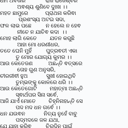
ଧର୍ମ ଅଵତାର ରାଜ ରାଜେଶ୍ଵର
ଅଵଶ୍ୟ ଶୁଣିବେ ଦୁଃଖ ।।
ମହତ ଛାମୁରେ ପ୍ରାଥନା କରିଵା
ପ୍ରଶଂସ୍ୟ ଅଟଇ ସଦା,
ଫଳ ଲାଭ ପଛେ ନ ହେଲେ ନ ହେଵ
ନୀଚେ ନ ଯାଚିଵ କଦା ‌ ।।
ମୋହ ଲାଗି କେତେ ଯତନ କରୁଛି
ଆହା ମୋ ଧରଣୀଧର,
ତତେ ଘେନି ମୁହିଁ ପୁତ୍ରଵତୀ ଏକା
ତୁ ମୋର ଯୋଗ୍ୟ କୁମର ।।
ଆଉ କେତେଜଣ ଅଛନ୍ତି ଵତ୍ସରେ
ତୋହ ଗୁଣ ଅନୁସରି,
ଚୀରଜୀଵୀ ହୁଅ ସୁଖୀ ହୋଇଥିବି
ତୁମ୍ଭଙ୍କୁ କୋଳରେ ଧରି ।।
ଆଉ କେତେଗୋଟି ମହାତ୍ମା ଅଛନ୍ତି
ସ୍ଵାର୍ଥପର ସିନା ସର୍ଵେ,
ଆଜି ଯାଏଁ ମୋତେ ଚିହ୍ନିନାହାନ୍ତି
ସେ
ପଦ ମଦ ଧନ ଗର୍ଵେ ।।
ଧନ ଯଉଵନ ନିତ୍ୟ ନୁହେଁ ବାବୁ
ପଦ୍ମଦଳେ ଜଳ ଯଥା,
ଯେ ଯାହା କରିଵ ଚିରଦିନ ପାଇଁ