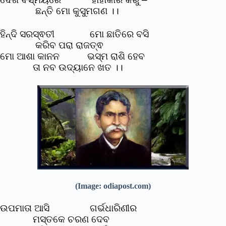
ଛନ୍ତି ମୋ କୁସୁମଗଣ ।।
ହିନ୍ଦି ସରସ୍ଵତୀ ମୋ ଛାତିରେ ବସି
କରିବ ପରା ରାଜତ୍ଵ
ମୋ ଆଶା କାନନ ଭସ୍ମ ରାଶି ହେବ
ତା ନବ ଉଦ୍ୟାନେ ଖତ ।।
(Image: odiapost.com)
ଉପମାତା ଆସି ଗର୍ଭଧାରିଣୀର
ମସ୍ତକେ ଚରଣ ଦେବ