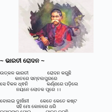
~ ଭାରତୀ ରୋଦନ ~
ଉତ୍କଳ ଭାରତୀ ରୋଦନ କରୁଛି
କାତରେ ସମ୍ବଲପୁରରେ
ସେ ବିକଳ ଧ୍ଵନି କର୍ଣ୍ଣରେ ପଡ଼ିଲେ
ନୟନେ ଲୋତକ ପୂରେ ।।
ବୋଲଇ ଦୁଃଖିନୀ କେତେ କେତେ କଷ୍ଟ
ସହି ମୋ କୋଳରେ ଧରି
କୁମାରଙ୍କୁ ମୋର ପାଳନ କରୁଛି