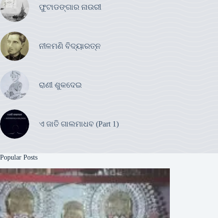
ଫୁଟାଡଙ୍ଗାର ନାଉରୀ
ନୀଳମଣି ବିଦ୍ୟାରତ୍ନ
ରାଣୀ ଶୁକଦେଇ
ଏ ଜାତି ଗାଲମାଧବ (Part 1)
Popular Posts