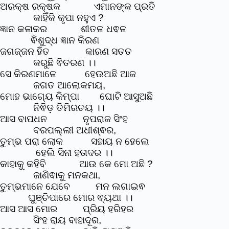
ଅରକ୍ଷ ରକ୍ଷକ ଏମାନଙ୍କ ପ୍ରତି
କାହିଁକି କୃପା ନହୁଏ ?
ଜ୍ଞାନ କଳାକର ଶୀତଳ ଧଵଳ
ଵିଶୁଦ୍ଧ ଜ୍ଞାନ କିରଣ
ଜଗଜ୍ଜନ ହିତ କାରଣ ସତତ
କରୁଛି ଵିତରଣ ।।
ସେ କିରଣମାଳେ ହେଉଅଛି ଆଜ
ଜଗତ ଆଲୋକମୟ,
ମୋହ ଭାଗ୍ୟେ କିମ୍ପା ଘୋଟି ଆସୁଅଛି
ନିଵିଡ଼ ତିମିରଚୟ ।।
ଆସ ବାପଧନ ନୃପରାଜ ସିଂହ
ବରପଲ୍ଲୀ ଅଧୀଶ୍ଵର,
ତୁମ୍ଭ ପରା ଲୋକ ସହାୟ ନ ହେଲେ
ହେଲି ସିନା ହତାଦର ।।
କାହାକୁ କହିବି ଆଉ କେ ମୋ ଅଛି ?
ଜାଣିଵାକୁ ମନକଥା,
ତୁମ୍ଭମାନେ ଯେବେ ମନ ଲଗାଇଵ
ଘୁଞ୍ଚିପାରେ ମୋର ଵ୍ୟଥା ।।
ଆସ ଆସ ମୋର ପ୍ରିୟ ହରିହର
ସିଂହ ରାୟ ବାହାଦୂର,