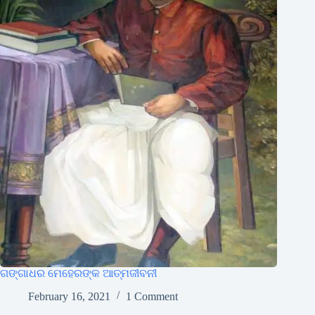
ଗଙ୍ଗାଧର ମେହେରଙ୍କ ଆତ୍ମଜୀବନୀ
February 16, 2021
1 Comment