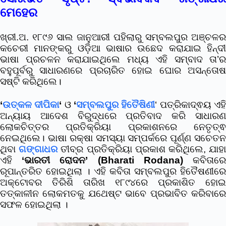
ମେହେର
ଖ୍ରୀ.ଅ. ୧୮୯୬ ସାଲ ଜାନୁଆରୀ ପହିଲାରୁ ସମ୍ବଲପୁର ଅଞ୍ଚଳର
କଚେରୀ ମାନଙ୍କରୁ ଓଡ଼ିଆ ଭାଷାର ଉଛେଦ କରାଯାଇ ହିନ୍ଦୀ
ଭାଷା ପ୍ରଚଳନ କରାଯାଇଥିଲେ ମଧ୍ୟ ଏହି ସମ୍ବାଦ ତା’ର
ବହୁପୂର୍ବରୁ ସାଧାରଣରେ ପ୍ରଚାରିତ ହୋଇ ଘୋର ଅସନ୍ତୋଷ
ସଷ୍ଟି କରିଥିଲେ।
‘
ଉତ୍କଳ ଦୀପିକା
‘
ଓ
‘
ସମ୍ବଲପୁର ହିତୈଷିଣୀ
‘ ପତ୍ରିକାଦ୍ଵୟ ଏହ
ଅନ୍ୟାୟ ଆଦେଶ ବିରୁଦ୍ଧରେ ପ୍ରତିବାଦ କରି ସାଧାରଣ
ଲୋକଚିତ୍ତର ପ୍ରତିକ୍ରିୟା ପ୍ରକାଶନରେ ନେତୃତ୍ଵ
ନେଇଥିଲେ। ଭାଷା ରକ୍ଷା ସମସ୍ୟା ସମ୍ପର୍କରେ ପୂର୍ଣ୍ଣ ସଚେତନ
ଥିବା
ଗଙ୍ଗାଧର
ତୀବ୍ର ପ୍ରତିକ୍ରିୟା ପ୍ରକାଶ କରିଥିଲେ, ଯାହ
ଏହି
‘ଭାରତୀ ରୋଦନ’ (Bharati Rodana)
କବିତାର
ରୂପାନ୍ତରିତ ହୋଇଥିଲା । ଏହି କବିତା ସମ୍ବଲପୁର ହିତୈଷଣୀରେ
ଅକ୍ଟୋବର ତିରିଶି ତାରିଖ ୧୮୯୪ରେ ପ୍ରକାଶିତ ହୋଇ
ତତ୍କାଳୀନ ଲୋକମତକୁ ଯଥେଷ୍ଟ ଭାବେ ପ୍ରଭାବିତ କରିବାରେ
ସଫଳ ହୋଇଥିଲା ।