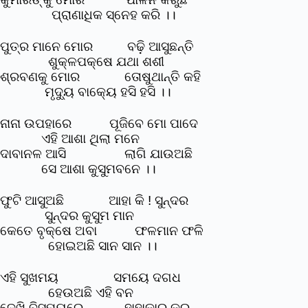
ପ୍ରାଣାଧିକ ସ୍ନେହ କରି ।।
ପୁତ୍ର ମାନେ ମୋର ବଢ଼ି ଆସୁଛନ୍ତି
ଶୁକ୍ଳପକ୍ଷେ ଯଥା ଶଶୀ
ଶ୍ରବଣକୁ ମୋର ତୋଷୁଥାନ୍ତି କହି
ମୃଦ୍ୟୁ ବାକ୍ୟେ ହସି ହସି ।।
ନାନା ଉପହାରେ ପୂଜିବେ ମୋ ପାଦେ
ଏହି ଆଶା ଥିଲା ମନେ
ଦାବାନଳ ଆସି ଲାଗି ଯାଉଅଛି
ସେ ଆଶା କୁସୁମବନେ ।।
ଫୁଟି ଆସୁଅଛି ଆହା କି ! ସୁନ୍ଦର
ସୁନ୍ଦର କୁସୁମ ମାନ
କେତେ ବୃକ୍ଷେ ଅବା ଫଳମାନ ଫଳି
ହୋଇଅଛି ସାନ ସାନ ।।
ଏହି ସୁଖମୟ ସମୟେ ଦଗଧ
ହେଉଅଛି ଏହି ବନ
ଦେଖି ବିସ୍ମୟରେ ହାହାକାର କରୁ –