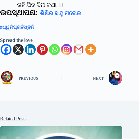
ରହି
ଯିଵ ସିନା କଥା ।।
ଉପସ୍ଥାପନା:
ଶିଶିର ସାହୁ ମନୋଜ
#ଧ୍ୱନିପ୍ରତିଧ୍ଵନି
Spread the love
PREVIOUS
NEXT
Related Posts