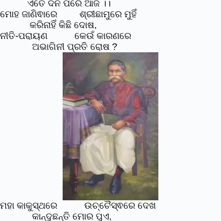
ଏତେ ଦିନ ପରେ ଆଜ ।।
ମୋହ ଜାଣିଵାରେ ଶ୍ରୀଛାମୁରେ ମୁହିଁ
କରିନାହିଁ କିଛି ଦୋଷ,
ନୀତି-ପରାୟଣ କେଉଁ କାରଣରେ
ଅଭାଗିନୀ ପ୍ରତି ରୋଷ ?
ମହା କାକୁସ୍ଥରେ
ଉଚ୍ଚୈସ୍ଵରେ ଦେଖ
କାନ୍ଦୁଛନ୍ତି ମୋର ପୁଏ,