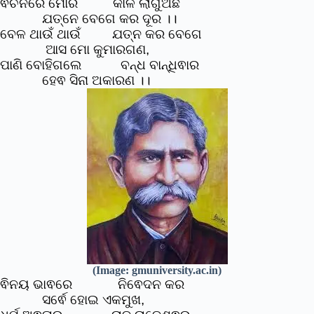
ଵଚନରେ ମୋର କାଳି ଲାଗୁଅଛି
ଯତ୍ନେ ବେଗେ କର ଦୂର ।।
ବେଳ ଥାଉଁ ଥାଉଁ ଯତ୍ନ କର ବେଗେ
ଆସ ମୋ କୁମାରଗଣ,
ପାଣି ବୋହିଗଲେ ବନ୍ଧ ବାନ୍ଧିଵାର
ହେଵ ସିନା ଅକାରଣ ।।
(Image: gmuniversity.ac.in)
ଵିନୟ ଭାଵରେ ନିଵେଦନ କର
ସର୍ଵେ ହୋଇ ଏକମୁଖ,