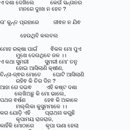
ଏ ଦଶା ଦେଖିଲେ କେଉଁ ସନ୍ତାନର
ମନରେ ଦୁଃଖ ନ ହେବ ?
ତା’ କୁନ୍ତ ପ୍ରହାରେ ଜୀଵନ ନ ଯିଵ
ହେଉଥିବି କଲବଲ
ମୋହ ରକ୍ଷା ପାଇଁ ଵିକଳ ମୋ ପୁଏ
ମୁଖେ ଦେଉଥିବେ ଜଳ ।।
ଏ କଥା ସୁମରୀ ସୁମରୀ ମୋ’ ତନୁ
ହୋଇ ଆସିଲାଣି କ୍ଷୀଣ,
ଚିନ୍ତା-ଜ୍ଵର ମୋତେ ଘୋଟି ଆସିଲାଣି
ରହିଵ କି ଚିର ଦିନ ?
ଆହା ରେ ଦଇଵ ଏହି କଷ୍ଟ ଦଶା
ଲେଖିଅଛୁ କି ମୋ ଭାଲେ,
ପଥର ଵର୍ଷଣ ହେଵ କି ଅକାଳେ
ମଲ୍ଲିକା କୁସୁମମାଳେ ।।
କର ଯୋଡ଼ି ଏହି ପ୍ରାଥନା କରୁଛି
କୃପାମୟ ରାଜରାଜ,
କାହିଁକି ମୋଠାରେ କୃପା ଊଣା ହେଲା