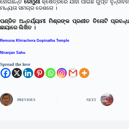
ହୋଇଛନ୍ତି
ରେମୁଣା
କ୍ଷେତ୍ରରେ ଯାହା ପାଇଛି ଗୁପ୍ତ ବୃନ୍ଦାବନ
ମାନ୍ୟତା ସମଗ୍ର ଦେଶରେ ।
ପଣ୍ଡିତ ଅନ୍ତର୍ଯ୍ୟାମୀ ମିଶ୍ରଙ୍କ ପ୍ରଣୀତ ତିନୋଟି ପ୍ରବନ୍ଧ
ଛାୟାରେ ଲିଖିତ ।
Remuna Khirachora Gopinatha Temple
Niranjan Sahu
Spread the love
PREVIOUS
NEXT