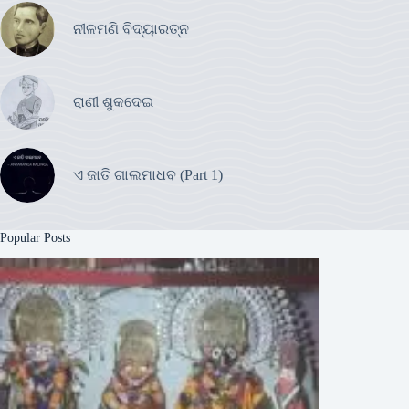
ନୀଳମଣି ବିଦ୍ୟାରତ୍ନ
ରାଣୀ ଶୁକଦେଇ
ଏ ଜାତି ଗାଲମାଧବ (Part 1)
Popular Posts