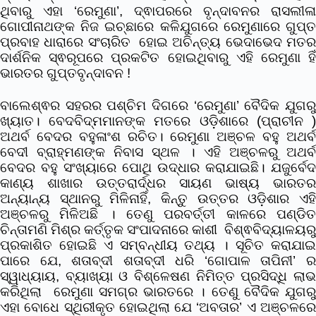
ଥିବାରୁ ଏହା ‘ରେମୁଣା’, ଦ୍ଵାପରରେ ବୃନ୍ଦାବନର ରାସଲୀଳା
ଗୋପୀନାଥଙ୍କ ନିଜ ଇଚ୍ଛାରେ କଳିଯୁଗରେ ରେମୁଣାରେ ଗୁପ୍ତ
ପ୍ରବାହ ଧାରାରେ ସଂଚାରିତ ହୋଇ ଅଚିନ୍ତ୍ୟ ଭେଦାଭେଦ ମତର
ଦାର୍ଶନିକ ସ୍ଵରୂପରେ ପ୍ରକଟିତ ହୋଇଥିବାରୁ ଏହି ରେମୁଣା ହିଁ
ଭାରତର ଗୁପ୍ତବୃନ୍ଦାବନ !
ବାଲେଶ୍ଵର ସହରର ପଶ୍ଚିମ ଦିଗରେ ‘ରେମୁଣା’ ବୈଦିକ ଯୁଗରୁ
ଖ୍ୟାତ। ବେଦବିଦ୍ମମାନଙ୍କ ମତରେ ଓଡ଼ିଶାରେ (ପ୍ରାଚୀନ )
ଅଥର୍ବ ବେଦର ବହୁଳାଂଶ ରଚିତ। ରେମୁଣା ଅଞ୍ଚଳ ବହୁ ଅଥର୍ବ
ବେଦୀ ବ୍ରାହ୍ମଣଙ୍କ ନିବାସ ସ୍ଥଳ । ଏହି ଅଞ୍ଚଳରୁ ଅଥର୍ବ
ବେଦର ବହୁ ସଂଖ୍ୟାରେ ପୋଥି ଉଦ୍ଧାର କରାଯାଇଛି। ଯଜୁର୍ବେଦ
କାଣ୍ୟ ଶାଖାର ଉତ୍ତରାର୍ଦ୍ଧର ସାୟଣ ଭାଷ୍ୟ ଭାରତର
ଅନ୍ୟାନ୍ୟ ସ୍ଥାନରୁ ମିଳିନାହିଁ, କିନ୍ତୁ ଉତ୍ତର ଓଡ଼ିଶାର ଏହି
ଅଞ୍ଚଳରୁ ମିଳିଅଛି । ତେଣୁ ପରବର୍ତ୍ତୀ କାଳରେ ପଣ୍ଡିତ
ଚିନ୍ତାମଣି ମିଶ୍ର କର୍ତ୍ତୃକ ସଂପାଦନାରେ କାଶୀ ବିଶ୍ଵବିଦ୍ୟାଳୟରୁ
ପ୍ରକାଶିତ ହୋଇଛି ଏ ସମ୍ବନ୍ଧୀୟ ତଥ୍ୟ । ସୂଚିତ କରାଯାଇ
ପାରେ ଯେ, ଶତାବ୍ଦୀ ଶତାବ୍ଦୀ ଧରି ‘ଗୋପାଳ ତାପିନୀ’ ର
ସ୍ୱାଧ୍ୟାୟ, ବ୍ୟାଖ୍ୟା ଓ ବିଶ୍ଳେଷଣ ନିମିତ୍ତ ପ୍ରସିଦ୍ଧି ଲାଭ
କରିଥିଲା ରେମୁଣା ସମଗ୍ର ଭାରତରେ । ତେଣୁ ବୈଦିକ ଯୁଗରୁ
ଏହା ବୋଧେ ସ୍ଥିରୀକୃତ ହୋଇଥିଲା ଯେ ‘ଅବତାର’ ଏ ଅଞ୍ଚଳରେ