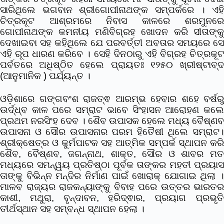
ସାରିଥିଲେ ଭଗବାନ ଶ୍ରୀଗୋପୀନାଥଙ୍କ ସମ୍ପର୍କରେ । ଏହି
ଚିତ୍ରକୂଟ ଆଶ୍ରମରେ ନିବାସ କାଳରେ ଶରମୁନରେ
ଗୋପୀନାଥଙ୍କ କମନୀୟ ମଣିବିଗ୍ରହ ଖୋଦନ କରି ସୀତାଙ୍କୁ
ଦେଖାଇବା ସହ କହିଥିଲେ ଯେ ପରବର୍ତ୍ତୀ ଅବତାର ସମୟରେ ସେ
ଏହି ରୂପ ଧାରଣ କରିବେ । ସେହି ଦିନଠାରୁ ଏହି ବିଗ୍ରହ ଚିତ୍ରକୂଟ
ପର୍ବତରେ ଅଧିଷ୍ଠିତ ହେଲେ ପ୍ରାୟତଃ ୧୨୫୦ ଖ୍ରୀଷ୍ଟାବ୍ଦ
(ଆନୁମାନିକ ) ପର୍ଯ୍ୟନ୍ତ ।
ଓଡ଼ିଶାରେ ଗଙ୍ଗବଂଶ ରାଜତ୍ଵ ଆରମ୍ଭ ହେବାର ଶହେ ବର୍ଷରୁ
ଉର୍ଦ୍ଧ୍ବ କାଳ ପରେ ସମ୍ରାଟ ଭାବେ ସିଂହାସନ ଆରୋହଣ କଲେ
ପ୍ରଥମ ନରସିଂହ ଦେବ । ଶୈବ ଉପାସକ ହେଲେ ମଧ୍ୟ ବୈଷ୍ଣବ
ଉପାସନା ଓ ସୌର ଉପାସନାର ପରମ ହିତୈଷୀ ଥିଲେ ସମ୍ରାଟ।
ଶ୍ରୀକ୍ଷେତ୍ର ଓ କୁର୍ମପାଟକ ସହ ଆତ୍ମିକ ସମ୍ପର୍କ ସ୍ଥାପନ କରି
ଶୈବ, ବୈଷ୍ଣବ, ଜଗନ୍ନାଥ, ଶାକ୍ତ, ସୌର ଓ ଶାବର ମତ
ମଧ୍ୟରେ ସମନ୍ୱୟ ପ୍ରତିଷ୍ଠା ପୂର୍ବକ ତାଙ୍କର ମହତୀ ପ୍ରୟାସ
ତାଙ୍କୁ ବିଭିନ୍ନ ମନ୍ଦିର ନିର୍ମାଣ ପାଇଁ ଖୋରାକ୍ ଯୋଗାଇ ଥିଲା ।
ମାଳବ ରାଜ୍ୟର ରାଜକନ୍ୟାଙ୍କୁ ବିବାହ ପରେ ଉତ୍ତର ଭାରତର
କାଶୀ, ମଥୁରା, ବୃନ୍ଦାବନ, ହରିଦ୍ଵାର, ପ୍ରୟାଗ ପ୍ରଭୃତି
ତୀର୍ଥସ୍ଥାନ ସହ ସମ୍ବନ୍ଧ ସ୍ଥାପନ ହେଲା ।