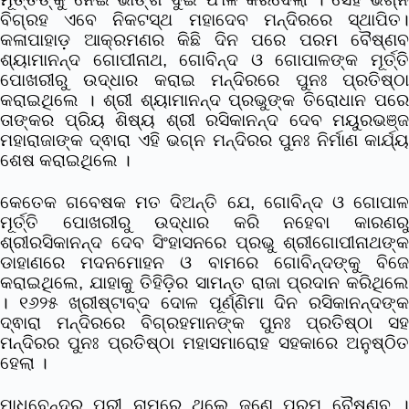
ବିଗ୍ରହ ଏବେ ନିକଟସ୍ଥ ମହାଦେବ ମନ୍ଦିରରେ ସ୍ଥାପିତ।
କଳାପାହାଡ଼ ଆକ୍ରମଣର କିଛି ଦିନ ପରେ ପରମ ବୈଷ୍ଣବ
ଶ୍ୟାମାନନ୍ଦ ଗୋପୀନାଥ, ଗୋବିନ୍ଦ ଓ ଗୋପାଳଙ୍କ ମୂର୍ତ୍ତି
ପୋଖରୀରୁ ଉଦ୍ଧାର କରାଇ ମନ୍ଦିରରେ ପୁନଃ ପ୍ରତିଷ୍ଠା
କରାଇଥିଲେ । ଶ୍ରୀ ଶ୍ୟାମାନନ୍ଦ ପ୍ରଭୁଙ୍କ ତିରୋଧାନ ପରେ
ତାଙ୍କର ପ୍ରିୟ ଶିଷ୍ୟ ଶ୍ରୀ ରସିକାନନ୍ଦ ଦେବ ମୟୁରଭଞ୍ଜ
ମହାରାଜାଙ୍କ ଦ୍ଵାରା ଏହି ଭଗ୍ନ ମନ୍ଦିରର ପୁନଃ ନିର୍ମାଣ କାର୍ଯ୍ୟ
ଶେଷ କରାଇଥିଲେ ।
କେତେକ ଗବେଷକ ମତ ଦିଅନ୍ତି ଯେ, ଗୋବିନ୍ଦ ଓ ଗୋପାଳ
ମୂର୍ତ୍ତି ପୋଖରୀରୁ ଉଦ୍ଧାର କରି ନହେବା କାରଣରୁ
ଶ୍ରୀରସିକାନନ୍ଦ ଦେବ ସିଂହାସନରେ ପ୍ରଭୁ ଶ୍ରୀଗୋପୀନାଥଙ୍କ
ଡାହାଣରେ ମଦନମୋହନ ଓ ବାମରେ ଗୋବିନ୍ଦଙ୍କୁ ବିଜେ
କରାଇଥିଲେ, ଯାହାକୁ ତିହିଡ଼ିର ସାମନ୍ତ ରାଜା ପ୍ରଦାନ କରିଥିଲେ
। ୧୬୨୫ ଖ୍ରୀଷ୍ଟାବ୍ଦ ଦୋଳ ପୂର୍ଣ୍ଣିମା ଦିନ ରସିକାନନ୍ଦଙ୍କ
ଦ୍ଵାରା ମନ୍ଦିରରେ ବିଗ୍ରହମାନଙ୍କ ପୁନଃ ପ୍ରତିଷ୍ଠା ସହ
ମନ୍ଦିରର ପୁନଃ ପ୍ରତିଷ୍ଠା ମହାସମାରୋହ ସହକାରେ ଅନୁଷ୍ଠିତ
ହେଲା ।
ମାଧବେନ୍ଦ୍ର ପୁରୀ ନାମରେ ଥିଲେ ଜଣେ ପରମ ବୈଷ୍ଣବ ।