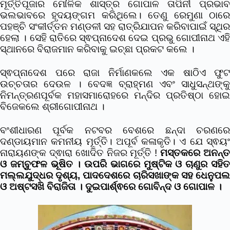
ମୂର୍ତ୍ତିପୂଜାର ମୌଳିକ ଶାସ୍ତ୍ର ଗୋପାଳ ତାପିନୀ ପ୍ରଭାବ
ଭଲଭାବରେ ହୃଦୟଙ୍ଗମ କରିଥିଲେ। ତେଣୁ ରେମୁଣା ଠାରେ
ପହଞ୍ଚି ସଂକୀର୍ତ୍ତନ ମଣ୍ଡଳୀ ସହ ରାତ୍ରିଯାପନ କରିବାପାଇଁ ସ୍ଥିର
ହେଲା । ସେହି ରାତିରେ ସ୍ଵପ୍ନାଦେଶ ଦେଇ ପ୍ରଭୁ ଗୋପୀନାଥ ଏହି
ସ୍ଥାନରେ ବିରାଜମାନ କରିବାକୁ ଇଚ୍ଛା ପ୍ରକଟ କଲେ ।
ସ୍ଵପ୍ନାଦେଶ ପରେ ରାଜା ନିର୍ମାଣକଲେ ଏକ ଷାଠିଏ ଫୁଟ
ଉଚ୍ଚତାର ଦେଉଳ । ବେଦଜ୍ଞ ବ୍ରାହ୍ମଣ ଏବଂ ସାଧୁସନ୍ଥଙ୍କୁ
ନିମନ୍ତ୍ରଣପୂର୍ବକ ମହାସମାରୋହରେ ମନ୍ଦିର ପ୍ରତିଷ୍ଠା ହୋଇ
ବିଜେକଲେ ଶ୍ରୀଗୋପୀନାଥ ।
ବଂଶୀଧାରଣ ପୂର୍ବକ ନଟବର ବେଶରେ ଛନ୍ଦା ଚରଣରେ
ଦଣ୍ଡାୟମାନ କମନୀୟ ମୂର୍ତ୍ତି। ଅପୂର୍ବ କଳାକୃତି। ଏ ଯେ ସ୍ଵୟଂ
ନାରାୟଣଙ୍କ ଦ୍ଵାରା ଖୋଦିତ ନିଜର ମୂର୍ତ୍ତି !
ମସ୍ତକରେ ଅନନ୍
ଓ ଜମ୍ବୁଫଳ ଭୂଷିତ । ଉପରି ଭାଗରେ ମୁଷ୍ଟିକ ଓ ଚାଣୁର ସହିତ
ମଲ୍ଲଯୁଦ୍ଧର ଦୃଶ୍ୟ, ପାଦଦେଶରେ ଚାରିସଖାଙ୍କ ସହ ଧେନୁପଲ
ଓ ଅଷ୍ଟସଖି ବିରାଜିତା । ଦୁଇପାର୍ଶ୍ଵରେ ଗୋବିନ୍ଦ ଓ ଗୋପାଳ ।