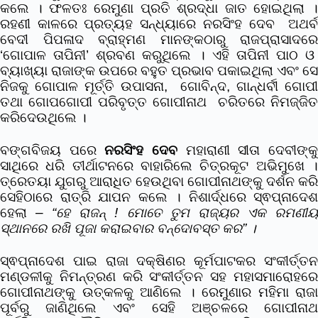
କଲେ । ଫଳତଃ ରେମୁଣା ପ୍ରତି ଶ୍ରଦ୍ଧା ଜାତ ହୋଇଥିଲା ।
ରହଣୀ କାଳରେ ପ୍ରତ୍ୟହ ସନ୍ଧ୍ୟାରେ ନରସିଂହ ଦେବ ଅଥର୍ବ
ବେଦୀ ପିପଳାଦ ବ୍ରାହ୍ମଣ ମାନଙ୍କଠାରୁ ରାଜପ୍ରାସାଦରେ
‘ଗୋପାଳ ତାପିନୀ’ ଶ୍ରବଣ କରୁଥିଲେ । ଏହି ତାପିନୀ ପାଠ ଓ
ବ୍ୟାଖ୍ୟା ରାଜାଙ୍କ ଉପରେ ବହୁତ ପ୍ରଭାବ ପକାଇଥିଲା ଏବଂ ସେ
ନିଜକୁ ଗୋପାଳ ମୂର୍ତ୍ତି ଉପାସନା, ଗୋବିନ୍ଦ, ଗାନ୍ଧର୍ବୀ ଗୋପୀ
ତଥା ଗୋପଗୋପୀ ପରିବୃତ୍ତ ଗୋପୀନାଥ ଚରିତରେ ନିମଜ୍ଜିତ
କରିଦେଉଥିଲେ ।
ବଙ୍ଗବିଜୟ ପରେ
ନରସିଂହ ଦେବ
ମହାରାଣୀ ସୀତା ଦେବୀଙ୍କ
ସାଥିରେ ଧରି ତୀର୍ଥାଟନରେ ବାହାରିଲେ ଚିତ୍ରକୂଟ ଅଭିମୁଖେ ।
ତ୍ରେତୟା ଯୁଗରୁ ଆରାଧିତ ହେଉଥିବା ଗୋପୀନାଥଙ୍କୁ ଦର୍ଶନ କରି
ସେହିଠାରେ ରାତ୍ରି ଯାପନ କଲେ । ନିଶାର୍ଦ୍ଧରେ ସ୍ଵପ୍ନାଦେଶ
ହେଲା –
“ହେ ରାଜନ୍ ! ମୋତେ ତୁମ ରାଜ୍ୟର ଏକ ରମଣୀ
ସ୍ଥାନରେ ରଖି ପୂଜା କରାଇବାର ବନ୍ଦୋବସ୍ତ କର” ।
ସ୍ଵପ୍ନାଦେଶ ପାଇ ରାଜା ଦକ୍ଷିଣର କୂର୍ମପାଟକର ସଂକୀର୍ତ୍ତନ
ମଣ୍ଡଳୀକୁ ନିମନ୍ତ୍ରଣ କରି ସଂକୀର୍ତ୍ତନ ସହ ମହାସମାରୋହରେ
ଗୋପୀନାଥଙ୍କୁ ଉତ୍କଳକୁ ଆଣିଲେ । ରେମୁଣାର ମହିମା ରାଜା
ପୂର୍ବରୁ ଜାଣିଥିଲେ ଏବଂ ସେହି ଅଞ୍ଚଳରେ ଗୋପୀନାଥ