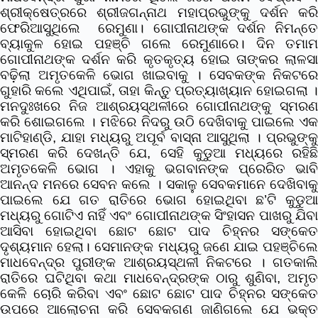
ଶ୍ରୀକ୍ଷେତ୍ରରେ ଶ୍ରୀଜଗନ୍ନାଥ ମହାପ୍ରଭୁଙ୍କୁ ଦର୍ଶନ କରି
ଫେରିଆସୁଥିଲେ ରେମୁଣା। ଗୋପୀନାଥଙ୍କ ଦର୍ଶନ ନିମନ୍ତେ
ବ୍ୟାକୁଳ ହୋଇ ପହଞ୍ଚି ଗଲେ ରେମୁଣାରେ। ଦିନ ତମାମ
ଗୋପୀନାଥଙ୍କ ଦର୍ଶନ କରି କୃତକୃତ୍ୟ ହୋଇ ତାଙ୍କର ଲାଳସା
ବଢ଼ିଲା ଅମୃତକେଳି ଭୋଗ ଖାଇବାକୁ । ସେବକଙ୍କ ନିକଟରେ
ଗୁହାରି କଲେ ଏଥିପାଇଁ, ତାହା କିନ୍ତୁ ପ୍ରତ୍ୟାଖ୍ୟାନ ହୋଇଗଲା ।
ମନଦୁଃଖରେ ନିଜ ଆଶ୍ରୟସ୍ଥଳୀରେ ଗୋପୀନାଥଙ୍କୁ ସ୍ମରଣ
କରି ଶୋଇଗଲେ । ମଝିରେ ନିଦରୁ ଉଠି ଦେଖିବାକୁ ପାଇଲେ ଏକ
ମାଟିହାଣ୍ଡି, ଯାହା ମଧ୍ୟରୁ ଅପୂର୍ବ ବାସ୍ନା ଆସୁଥିଲା । ପ୍ରଭୁଙ୍କୁ
ସ୍ମରଣ କରି ଦେଖନ୍ତି ଯେ, ସେହି କୁଡୁଆ ମଧ୍ୟରେ ରହିଛି
ଅମୃତକେଳି ଭୋଗ । ଏହାକୁ ଭଗବାନଙ୍କ ପ୍ରେରିତ ଭାବି
ଆନନ୍ଦ ମନରେ ସେବନ କଲେ । ସକାଳୁ ସେବକମାନେ ଦେଖିବାକୁ
ପାଇଲେ ଯେ ଗତ ରାତିରେ ଭୋଗ ହୋଇଥିବା ଛ’ଟି କୁଡୁଆ
ମଧ୍ୟରୁ ଗୋଟିଏ ନାହିଁ ଏବଂ ଗୋପୀନାଥଙ୍କ ସିଂହାସନ ପାଖରୁ ଯିବା
ଆସିବା ହୋଇଥିବା ଛୋଟ ଛୋଟ ପାଦ ଚିହ୍ନର ସଙ୍କେତ
ଦୃଶ୍ୟମାନ ହେଲା। ସେମାନଙ୍କ ମଧ୍ୟରୁ ଜଣେ ଯାଇ ପହଞ୍ଚିଲେ
ମାଧବେନ୍ଦ୍ର ପୁରୀଙ୍କ ଆଶ୍ରୟସ୍ଥଳୀ ନିକଟରେ । ଗତକାଲି
ରାତିରେ ଘଟିଥିବା କଥା ମାଧବେନ୍ଦ୍ରଙ୍କ ଠାରୁ ଶୁଣିବା, ଅମୃତ
କେଳି ଚୋରି କରିବା ଏବଂ ଛୋଟ ଛୋଟ ପାଦ ଚିହ୍ନର ସଙ୍କେତ
ଉପରେ ଆଲୋଚନା କରି ସେବକଗଣ ଜାଣିଗଲେ ଯେ ଭକ୍ତ