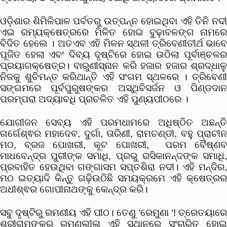
ଓଡ଼ିଶାର ଶିମିଳିପାଳ ପର୍ବତରୁ ଉତ୍ପନ୍ନ ହୋଇଥିବା ଏହି ତିନି ନଦୀ
ଏଇ ରମ୍ୟକ୍ଷେତ୍ରରେ ମିଳିତ ହୋଇ ବୁଢ଼ାବଳଙ୍ଗ ନାମରେ
ବିଦିତ ହେଲେ । ଅତଏବ ଏହି ମିଳନ ସ୍ଥଳୀ ତ୍ରିବେଣୀତୀର୍ଥ ଭାବେ
ପୂଜିତ ହେଲା ଏବଂ ଦିବ୍ୟ ଦୃଷ୍ଟିରେ ହୋଇ ଉଠିଲା ପୂର୍ବାଞ୍ଚଳର
ପ୍ରୟାଗକ୍ଷେତ୍ର। ବାରୁଣୀସ୍ନାନ କରି ହଜାର ହଜାର ଶ୍ରଦ୍ଧାଳୁ
ନିଜକୁ ଶୁଚିମନ୍ତ କରିଥାନ୍ତି ଏହି ସଂଗମ ସ୍ଥଳରେ । ତ୍ରିବେଣୀ
ସଙ୍ଗମରେ ପୂର୍ବପୁରୁଷଙ୍କର ଅସ୍ଥିବିସର୍ଜନ ଓ ପିଣ୍ଡଦାନ
ପରମ୍ପରା ଅଦ୍ୟାବଧି ପ୍ରଚଳିତ ଏହି ପୁଣ୍ୟପୀଠରେ ।
ଯୋଗୀଜନ ସେବ୍ୟ ଏହି ପରମଧାମରେ ଅଧିଷ୍ଠିତ ଅଛନ୍ତି
ଗର୍ଗେଶ୍ଵର ମହାଦେବ, ଦୁର୍ଗା, ତାରିଣୀ, ରାମଚଣ୍ଡୀ, ବହୁ ପ୍ରାଚୀନ
ମଠ, ବ୍ରଜ ପୋଖରୀ, କୂଟ ପୋଖରୀ, ପରମ ବୈଷ୍ଣବ
ମାଧବେନ୍ଦ୍ର ପୁରୀଙ୍କ ସମାଧି, ପ୍ରଭୁ ରସିକାନନ୍ଦଙ୍କ ସମାଧି,
ପ୍ରବାହିତ ହେଉଥିବା ଗଙ୍ଗାସମ ସପ୍ତଶିରା ନଦୀ। ଏହି ମନ୍ଦିର,
ମଠ ଇତ୍ୟାଦି କିନ୍ତୁ ଗଢ଼ିଉଠିଛି ସମୟକ୍ରମେ ଏହି କ୍ଷେତ୍ରର
ଅଧୀଶ୍ଵର ଗୋପୀନାଥଙ୍କୁ କେନ୍ଦ୍ର କରି।
ସବୁ ଦୃଷ୍ଟିରୁ ରମଣୀୟ ଏହି ପୀଠ। ତେଣୁ ‘ରେମୁଣା ‘! ତ୍ରେତୟାରେ
ଶ୍ରୀରାମଙ୍କର ରମଣଲୀଳା ଏହି ସ୍ଥାନରେ ସଂଚାରିତ ହୋଇ