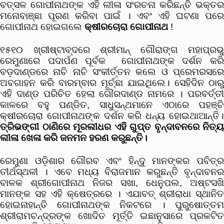
ବତ୍ସଳ ଗୋପୀନାଥଙ୍କ ଏହି ଲୀଳା ସଂରଚନା କରିଛନ୍ତି ଭକ୍ତର
ମନୋବାଞ୍ଛା ପୂରଣ କରିବା ପାଇଁ । ଏବଂ ଏହି ଘଟଣା ପରେ
ଗୋପୀନାଥ ହୋଇଗଲେ
କ୍ଷୀରଚୋରା
ଗୋପୀନାଥ
!
୧୫୧୦ ଖ୍ରୀଷ୍ଟାବ୍ଦରେ ଶ୍ରୀମାନ୍ ଗୌରାଙ୍ଗ ମହାପ୍ରଭୁ
ରେମୁଣାରେ ପଦାର୍ପଣ ପୂର୍ବକ ଗୋପୀନାଥଙ୍କ ଦର୍ଶନ କରି
ବଡ଼ଦାଣ୍ଡରେ ନାଚି ନାଚି ସଂକୀର୍ତ୍ତନ କଲେ ଓ ପ୍ରେମରସରେ
ଅବଗାହନ କରି ବାରମ୍ବାର ମୂର୍ଚ୍ଛା ଯାଇଥିଲେ। ସେହିଦିନ ଠାରୁ
ଏହି ଦାଣ୍ଡ ପରିଚିତ ହେଲା ଗୌରଦାଣ୍ଡ ନାମରେ । ପରବର୍ତ୍ତୀ
କାଳରେ ବହୁ ପଣ୍ଡିତ, ସାଧୁସନ୍ଥମାନେ ଏଠାରେ ପହଞ୍ଚି
କ୍ଷୀରଚୋରା ଗୋପୀନାଥଙ୍କ ଦର୍ଶନ କରି ଧନ୍ୟ ହୋଇଥାଆନ୍ତି।
ତ୍ରିଭଙ୍ଗୀ ଠାଣିରେ ମୂରଲୀଧର ଏହି ଗୁପ୍ତ ବୃନ୍ଦାବନରେ ନିତ୍ୟ
ଲୀଳା ଖେଳା କରି ଜନମନ ହରଣ କରୁଛନ୍ତି।
ରେମୁଣା ଓଡ଼ିଶାର ଗୌରବ ଏବଂ ହିନ୍ଦୁ ମାନଙ୍କର ପବିତ୍ର
ତୀର୍ଥସ୍ଥଳୀ । ଏବେ ମଧ୍ୟ ବିରାଜମାନ କରୁଛନ୍ତି ବୃନ୍ଦାବନର
ବାଳକ ଶ୍ରୀଗୋପୀନାଥ ନିଜର ସଖା, ଧେନୁପଲ, ଅଷ୍ଟସଖି
ମାନଙ୍କ ସହ ଏହି କ୍ଷେତ୍ରରେ । ଏଯାବତ୍ ଶ୍ରୀରାଧା ସ୍ଥାନିତ
ହୋଇନାହାନ୍ତି ଗୋପୀନାଥଙ୍କ ନିକଟରେ । ପୁରୁଷୋତ୍ତମ
ଶ୍ରୀରାମଚନ୍ଦ୍ରଙ୍କ ଖୋଦିତ ମୂର୍ତ୍ତି ଇଛାନୁସାରେ ପ୍ରକଟିତ