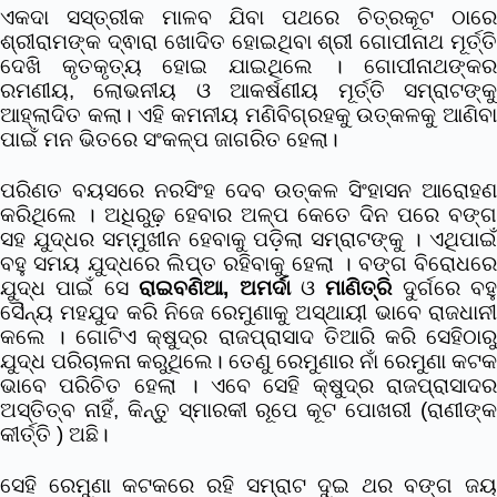
ଏକଦା ସସ୍ତ୍ରୀକ ମାଳବ ଯିବା ପଥରେ ଚିତ୍ରକୂଟ ଠାରେ
ଶ୍ରୀରାମଙ୍କ ଦ୍ଵାରା ଖୋଦିତ ହୋଇଥିବା ଶ୍ରୀ ଗୋପୀନାଥ ମୂର୍ତ୍ତି
ଦେଖି କୃତକୃତ୍ୟ ହୋଇ ଯାଇଥିଲେ । ଗୋପୀନାଥଙ୍କର
ରମଣୀୟ, ଲୋଭନୀୟ ଓ ଆକର୍ଷଣୀୟ ମୂର୍ତ୍ତି ସମ୍ରାଟଙ୍କୁ
ଆହ୍ଲାଦିତ କଲା। ଏହି କମନୀୟ ମଣିବିଗ୍ରହକୁ ଉତ୍କଳକୁ ଆଣିବା
ପାଇଁ ମନ ଭିତରେ ସଂକଳ୍ପ ଜାଗରିତ ହେଲା।
ପରିଣତ ବୟସରେ ନରସିଂହ ଦେବ ଉତ୍କଳ ସିଂହାସନ ଆରୋହଣ
କରିଥିଲେ । ଅଧିରୁଢ଼ ହେବାର ଅଳ୍ପ କେତେ ଦିନ ପରେ ବଙ୍ଗ
ସହ ଯୁଦ୍ଧର ସମ୍ମୁଖୀନ ହେବାକୁ ପଡ଼ିଲା ସମ୍ରାଟଙ୍କୁ । ଏଥିପାଇଁ
ବହୁ ସମୟ ଯୁଦ୍ଧରେ ଲିପ୍ତ ରହିବାକୁ ହେଲା । ବଙ୍ଗ ବିରୋଧରେ
ଯୁଦ୍ଧ ପାଇଁ ସେ
ରାଇବଣିଆ, ଅମର୍ଦା
ଓ
ମାଣିତ୍ରି
ଦୁର୍ଗରେ ବହୁ
ସୈନ୍ୟ ମହଯୁଦ କରି ନିଜେ ରେମୁଣାକୁ ଅସ୍ଥାୟୀ ଭାବେ ରାଜଧାନୀ
କଲେ । ଗୋଟିଏ କ୍ଷୁଦ୍ର ରାଜପ୍ରାସାଦ ତିଆରି କରି ସେହିଠାରୁ
ଯୁଦ୍ଧ ପରିଚାଳନା କରୁଥିଲେ। ତେଣୁ ରେମୁଣାର ନାଁ ରେମୁଣା କଟକ
ଭାବେ ପରିଚିତ ହେଲା । ଏବେ ସେହି କ୍ଷୁଦ୍ର ରାଜପ୍ରାସାଦର
ଅସ୍ତିତ୍ବ ନାହିଁ, କିନ୍ତୁ ସ୍ମାରକୀ ରୂପେ କୂଟ ପୋଖରୀ (ରାଣୀଙ୍କ
କୀର୍ତ୍ତି ) ଅଛି।
ସେହି ରେମୁଣା କଟକରେ ରହି ସମ୍ରାଟ ଦୁଇ ଥର ବଙ୍ଗ ଜୟ