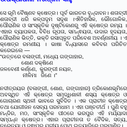
ସେ ଭୂମି ବୈଷ୍ଣବ କ୍ଷେତ୍ର। ପୂର୍ବ ଭାରତର ବୃନ୍ଦାବନ। ଶତାବ୍ଦୀ
ଶତାବ୍ଦୀ ଧରି କଳ୍ପଦୃମ ସଦୃଶ ।ଐତିହାସିକ, ଭୌଗୋଳିକ,
ପୌରାଣିକ ଓ ସାଂସ୍କୃତିକ ଦୃଷ୍ଟିକୋଣରୁ ଏହି କ୍ଷେତ୍ର ରମ୍ୟ ।
ଏହାର ବ୍ୟାପକତା, ବିବିଧ ରୂପତା, ସମନ୍ଵୟତା, ଉଦାର ହୃଦୟତା,
ପୌରାଣିକ ଭିତ୍ତି, ଭକ୍ତି ରସାପ୍ଳୁତ ପରିବେଶ ଅବର୍ଣ୍ଣନୀୟ । ଏ
କ୍ଷେତ୍ର ରମଣୀୟ । ଭାଷା ବିନ୍ୟାସରେ କବିବର ପରିଚିତ
କରେଇଲେ —
“ଉତ୍ତରେ ବଳାଙ୍ଗୀ, ମଧ୍ୟେ ଗଙ୍ଗାହାର,
ଶୋଣ ଦକ୍ଷିଣେ
ଜଳବେଣୀ କର୍ଣ୍ଣେ, କୁରଙ୍ଗୀ ନୟନ,
ନୀଳିମା ଜିଣେ ।”
ନଦୀତ୍ରୟର (ବଳାଙ୍ଗୀ, ଶୋଣ, ଗଙ୍ଗାହାର) ତ୍ରିକୋଣଭୂମିରେ
ଅବସ୍ଥିତ ଏହି କ୍ଷେତ୍ର ସମୃଦ୍ଧିଶାଳୀ ଶସ୍ୟ କ୍ଷେତ୍ର ଓ
ଗୋଚାରଣ ସ୍ଥଳୀ ଭାବରେ ସୁବିଦିତ । ଏକ ପ୍ରାଚୀନ କ୍ଷେତ୍ର
ତଥା ଯୋଗୀଜନ ସେବ୍ୟ ପରମଧାମ । ଏହା ପଞ୍ଚତୀର୍ଥ । ପୁଣି ବହୁ
ମନ୍ଦିର, ମଠ, ସାଂସ୍କୃତିକ ପୀଠରେ ଭରପୁର ଏହି ମର୍ଯ୍ୟାଦା
ସମ୍ପନ୍ନ କ୍ଷେତ୍ର। ଏହାର ପ୍ରାଚୀନତା ତ ବୈଦିକ, ସତ୍ୟ,
ତ୍ରେତୟା ଓ ଦ୍ଵାପର ଯୁଗୀୟ ପୋଥି ଇତ୍ୟାଦିରେ ପ୍ରମାଣିତ।