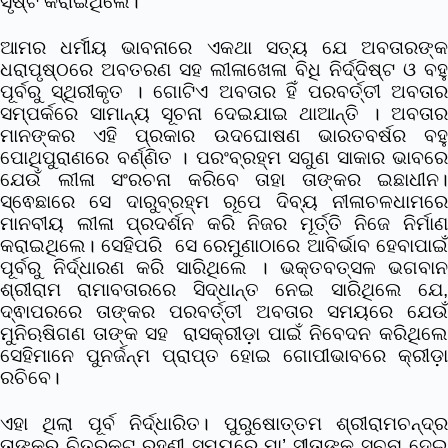
ସୃଷ୍ଟି କରାଇଥିଲେ।
ଆମର ଧର୍ମୀୟ ଭାବନାରେ ଏକଥା ସତ୍ୟ ଯେ ଅବତାରଙ୍କ
ଧରାପୃଷ୍ଠରେ ଅବତରଣ ସହ ଲୀଳାଖେଳା ବିଧି ନିର୍ଦ୍ଦିଷ୍ଟ ଓ ବହୁ
ପୂର୍ବରୁ ସ୍ଥିରୀକୃତ । ଗୋଟିଏ ଅବତାର ହିଁ ପରବର୍ତ୍ତୀ ଅବତାର
ସମ୍ପର୍କରେ ସାମାନ୍ୟ ସୂଚନା ଦେଇଯାଇ ଥାଆନ୍ତି । ଅବତାର
ମାନଙ୍କର ଏହି ପ୍ରକାର ଉଦଘୋଷଣ ଭାରତବର୍ଷର ବହୁ
ପୋଥିପୁରାଣରେ ବର୍ଣ୍ଣିତ । ପରଂବ୍ରହ୍ମ ସଗୁଣ ସାକାର ଭାବରେ
ଯେଉଁ ଲୀଳା ସଂରଚନା କରିବେ ତାହା ତାଙ୍କର ଇଛାଧୀନ।
ସ୍ଵେଛାରେ ସେ ଦାରୁବ୍ରହ୍ମ ରୂପେ ଦିବ୍ୟ ନୀଳାଚଳଧାମରେ
ମାନବୀୟ ଲୀଳା ପ୍ରଦର୍ଶନ କରି ନିଜର ମୂର୍ତ୍ତି ନିଜେ ନିର୍ମାଣ
କରାଇଥିଲେ। ସେହିପରି ସେ ରେମୁଣାଠାରେ ଆବିର୍ଭାବ ହେବାପାଇଁ
ପୂର୍ବରୁ ନିର୍ଦ୍ଧାରଣ କରି ସାରିଥିଲେ । ଭକ୍ତବତ୍ସଳ ଭଗବାନ
ଶ୍ରୀରାମ ରାମାବତାରରେ ସିଦ୍ଧାନ୍ତ ନେଇ ସାରିଥିଲେ ଯେ,
ଦ୍ଵାପରରେ ତାଙ୍କର ପରବର୍ତ୍ତୀ ଅବତାର ସମୟରେ ଯେଉଁ
ମୁନିଋଷିଗଣ ତାଙ୍କ ସହ ରାସକ୍ରୀଡ଼ା ପାଇଁ ନିବେଦନ କରିଥିଲେ
ସେହିମାନେ ପୁନର୍ଜନ୍ମ ପ୍ରାପ୍ତ ହୋଇ ଗୋପୀଭାବରେ କ୍ରୀଡ଼ା
ରଚିବେ।
ଏହା ଥିଲା ପୂର୍ବ ନିର୍ଦ୍ଧାରିତ। ପୁରୁଷୋତ୍ତମ ଶ୍ରୀରାମଚନ୍ଦ୍ର
ତାଙ୍କର ଚିତ୍ରକୂଟ ରହଣୀ ସମୟରେ ମା’ ସୀତାଙ୍କୁ ସୂଚନା ଦେଇ