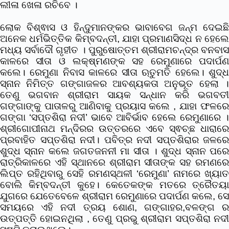
ଲୀଳା ଖେଳା ରଚିବେ ।
ଲୋକ ବିଶ୍ଵାସ ଓ ହିନ୍ଦୁମାନଙ୍କର ଭାବାବେଗ ଜନ୍ମ ଦେଇଛି
ଅନେକ ଧର୍ମଭିତ୍ତିକ କିମ୍ବଦନ୍ତୀ, ଯାହା ପ୍ରମାଣସିଦ୍ଧ ନ ହେଲେ
ମଧ୍ୟ ସର୍ବାଦୌ ଗୃହୀତ । ପୁରୁଷୋତ୍ତମ ଶ୍ରୀରାମଚନ୍ଦ୍ର ବନବାସ
କାଳରେ ସୀତା ଓ ଲକ୍ଷ୍ମଣଙ୍କ ସହ ରେମୁଣାରେ ପଦାର୍ପଣ
କଲେ। ରେମୁଣା ନିବାସ କାଳରେ ସୀତା ଋତୁମତି ହେଲେ। ଶୁଦ୍ଧ
ସ୍ନାନ ନିମିତ୍ତ ଗଙ୍ଗାଜଳର ଆବଶ୍ୟକତା ଅନୁଭୂତ ହେଲା ।
ତେଣୁ ଭଗବାନ ଶ୍ରୀରାମ ସାୟକ ସନ୍ଧାନ କରି ଭଗବତୀ
ଗଙ୍ଗାଙ୍କୁ ପାତାଳରୁ ଆଣିବାକୁ ପ୍ରୟାସ କଲେ , ଯାହା ଫଳରେ
ଗଙ୍ଗା ‘ସପ୍ତଶିରା ନଦୀ’ ଭାବେ ଆବିର୍ଭାବ ହେଲେ ରେମୁଣାରେ ।
ଶ୍ରୀଗୋପୀନାଥ ମନ୍ଦିରର ଉତ୍ତରରେ ଏବେ ସ୍ଵଚ୍ଛ ଧାରାରେ
ପ୍ରବାହିତ ସପ୍ତଶିରା ନଦୀ। ପବିତ୍ର ନଦୀ ସପ୍ତଶିରାର ଜଳରେ
ଶୁଦ୍ଧ ସ୍ନାନ କଲେ ଜଗତଜନନୀ ମା ସୀତା । ଶୁଦ୍ଧ ସ୍ନାନ ପରେ
ରାତ୍ରିକାଳରେ ଏହି ସ୍ଥାନରେ ଶ୍ରୀରାମ ସୀତାଙ୍କ ସହ ରମଣରେ
ଲିପ୍ତ ରହିଥିବାରୁ ସେହି ରମଣସ୍ଥଳୀ ‘ରେମୁଣା’ ନାମରେ ଖ୍ୟାତ
ବୋଲି କିମ୍ବଦନ୍ତୀ କୁହେ। କେତେକଙ୍କ ମତରେ ତ୍ରୈତୟା
ଯୁଗରେ ଯେତେବେଳେ ଶ୍ରୀରାମ ରେମୁଣାରେ ପଦାର୍ପଣ କଲେ, ସେ
ସମୟରେ ଏହି ନଦୀ ତ୍ରୟ ଶୋଣ, ଗଙ୍ଗାହର,ବଳଙ୍ଗ ର
ଉତ୍ପତ୍ତି ହୋଇନଥିଲା , ତେଣୁ ପ୍ରଭୁ ଶ୍ରୀରାମ ସପ୍ତଶିରା ନଦୀ