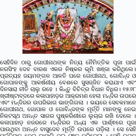
ସେହିଦିନ ଠାରୁ ଗୋପୀନାଥଙ୍କ ନିତ୍ୟ ନୈମିତ୍ତିକ ପୂଜା ପାଇଁ
ନରସିଂହ ଦେବ ବାରଶ ଏକର ନିଷ୍କର ଭୂମି ଖଞ୍ଜା କରିଥିଲେ।
ପ୍ରତ୍ୟହ ଜୟମଙ୍ଗଳ ଆଳତି ପରେ ଗୋପୀନାଥ, ଗୋବିନ୍ଦ ଓ
ଗୋପାଳଙ୍କୁ ଆକର୍ଷଣୀୟ ବେଶରେ ସୁସଜ୍ଜିତ କରାଯାଏ ଏବଂ
ଦିନସାରା ନୀତି ଚାଲୁ ରହେ । କିନ୍ତୁ ବିଚିତ୍ର ବିଧାନ ବିଧିର। ୧୫୬୮
ଖ୍ରୀଷ୍ଟାବ୍ଦରେ କଳାପାହାଡ଼ର ଆକ୍ରମଣ ହେଲା ମନ୍ଦିର ଉପରେ
ଏବଂ ମନ୍ଦିରର ଉପରିଭାଗ ଭାଙ୍ଗିଗଲା । ଭୟରେ ସେବକମାନେ
ଗୋପୀନାଥ, ଗୋପାଳ ଓ ଗୋବିନ୍ଦଙ୍କ ମୂର୍ତ୍ତି ମାନଙ୍କୁ ନେଇ
ନିକଟସ୍ଥ ଅନନ୍ତ ସାଗର ପୁଷ୍କରିଣୀରେ ଲୁଚାଇ ରଖି ଦେଲେ ।
କଳାପାହାଡ଼ ନଜରରେ ମନ୍ଦିରର ଅନ୍ୟ ଏକ ପାର୍ଶ୍ଵରେ ପୂଜା
ପାଉଥିବା ଅନନ୍ତ ବାସୁଦେବ ମୂର୍ତ୍ତି ଉପରେ ପଡ଼ିଲା । ସେ ସେହି
ମୂର୍ତ୍ତିଙ୍କୁ ନେଇ ଭାଙ୍ଗି ଦୁଇ ଫାଳ କରିଦେଲା । ସେହି ଭଗ୍ନ