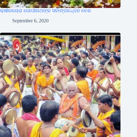
କ୍ଷୀରଚୋରା ଗୋପୀନାଥଙ୍କ ସର୍ବାଙ୍ଗଚନ୍ଦନ ବେଶ
September 6, 2020