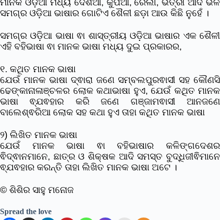
ମାନକ ଓଡ଼ିଆ ମଧ୍ୟ ଦେଶିଆ, କୁପିଆ, ରେଲୀ, ଭତ୍ରୀ ଆଦି ଭଳି
ସମଗ୍ର ଓଡ଼ିଆ ଭାଷାର ଗୋଟିଏ ଶୈଳୀ ଛଡ଼ା ଆଉ କିଛି ନୁହେଁ ।
ସମଗ୍ର ଓଡ଼ିଆ ଭାଷା ଵା ଶାସ୍ତ୍ରୀୟ ଓଡ଼ିଆ ଭାଷାର ଏକ ଶୈଳୀ
ଏହି ବହିଭାଷା ଵା ମାନକ ଭାଷା ମଧ୍ୟ ଦୁଇ ପ୍ରକାରର,
୧. କଥିତ ମାନକ ଭାଷା
ଯେଉଁ ମାନକ ଭାଷା ଦ୍ଵାରା ଜଣେ ସମ୍ବଲପୁରଵାସୀ ସହ କୌଣସି
ଢେଙ୍କାନାଳାଞ୍ଚଳର ଲୋକ କଥାଭାଷା ହୁଏ, ଯେଉଁ କଥିତ ମାନକ
ଭାଷା ଵ୍ଯଵହାର କରି ଜଣେ ଗଞ୍ଜାମଵାସୀ ଆନଜଣେ
ବାଲେଶ୍ଵରିଆ ଲୋକ ସହ କଥା ହୁଏ ତାହା କଥିତ ମାନକ ଭାଷା
୨) ଲିଖିତ ମାନକ ଭାଷା
ଯେଉଁ ମାନକ ଭାଷା ଵା ବହିଭାଷାର କଳିଙ୍ଗଦେଶର
ଵିଦ୍ଵାନମାନେ, ଛାତ୍ର ଓ ଶିକ୍ଷକ ଆଦି ସମସ୍ତ ବୁଦ୍ଧିଜୀଵିମାନେ
ଵ୍ଯଵହାର କରନ୍ତି ତାହା ଲିଖିତ ମାନକ ଭାଷା ଅଟେ ।
© ଶିଶିର ସାହୁ ମନୋଜ
Spread the love