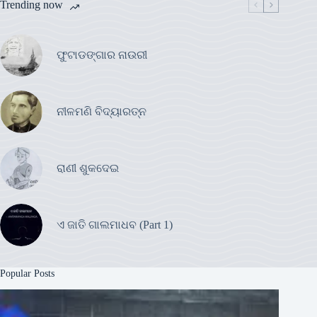
Trending now
ଫୁଟାଡଙ୍ଗାର ନାଉରୀ
ନୀଳମଣି ବିଦ୍ୟାରତ୍ନ
ରାଣୀ ଶୁକଦେଇ
ଏ ଜାତି ଗାଲମାଧବ (Part 1)
Popular Posts