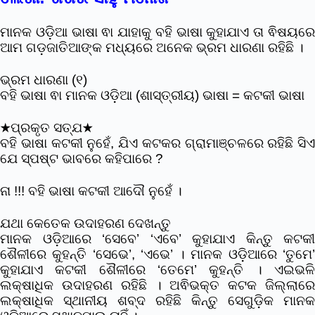
ମାନକ ଓଡ଼ିଆ ଭାଷା ଵା ଯାହାକୁ ବହି ଭାଷା କୁହାଯାଏ ତା ଵିଷୟରେ
ଆମ ଗଡ଼ଜାତିଆଙ୍କ ମଧ୍ୟରେ ଅନେକ ଭ୍ରମ ଧାରଣା ରହିଛି ।
ଭ୍ରମ ଧାରଣା (୧)
ବହି ଭାଷା ଵା ମାନକ ଓଡ଼ିଆ (ଶାସ୍ତ୍ରୀୟ) ଭାଷା = କଟକୀ ଭାଷା
★ପ୍ରକୃତ ସତ୍ଯ★
ବହି ଭାଷା କଟକୀ ନୁହେଁ, ଯିଏ କଟକର ଗ୍ରାମାଞ୍ଚଳରେ ରହିଛି ସିଏ
ଯେ ସ୍ପଷ୍ଟ ଭାବରେ କହିପାରେ ?
ନା !!! ବହି ଭାଷା କଟକୀ ଆଦୌ ନୁହେଁ ।
ଯଥା କେତେକ ଉଦାହରଣ ଦେଖନ୍ତୁ
ମାନକ ଓଡ଼ିଆରେ ‘ସେବେ’ ‘ଏବେ’ କୁହାଯାଏ କିନ୍ତୁ କଟକୀ
ଶୈଳୀରେ କୁହନ୍ତି ‘ସେଭେ’, ‘ଏଭେ’ । ମାନକ ଓଡ଼ିଆରେ ‘ତୁମେ’
କୁହାଯାଏ କଟକୀ ଶୈଳୀରେ ‘ତେମେ’ କୁହନ୍ତି । ଏଇଭଳି
ଲକ୍ଷାଧିକ ଉଦାହରଣ ରହିଛି । ଅଵିଭକ୍ତ କଟକ ଜିଲ୍ଲାରେ
ଲକ୍ଷାଧିକ ସ୍ଥାନୀୟ ଶବ୍ଦ ରହିଛି କିନ୍ତୁ ସେଗୁଡ଼ିକ ମାନକ