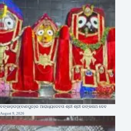
ବଙ୍କାଡ଼ଗଡ଼(ବାଣପୁର)ର ଆରାଧ୍ୟଦେବତା ଶ୍ରୀ ଶ୍ରୀ ରଙ୍କନାଥ ଦେବ
August 9, 2026