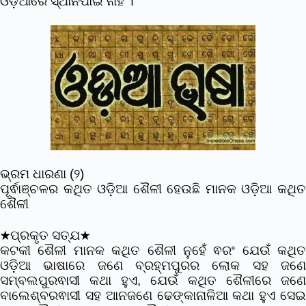
ଓଡ଼ିଆରେ ସ୍ଥାନପାଇ ନାହିଁ ।
ଭ୍ରମ ଧାରଣା (୨)
ପୂର୍ଵାଞ୍ଚଳର କଥିତ ଓଡ଼ିଆ ଶୈଳୀ ହେଉଛି ମାନକ ଓଡ଼ିଆ କଥିତ
ଶୈଳୀ
★ପ୍ରକୃତ ସତ୍ଯ★
କଟକୀ ଶୈଳୀ ମାନକ କଥିତ ଶୈଳୀ ନୁହେଁ ଵରଂ ଯେଉଁ କଥିତ
ଓଡ଼ିଆ ଭାଷାରେ ଜଣେ ବ୍ରହ୍ମପୁରର ଲୋକ ସହ ଜଣେ
ସମ୍ବଲପୁରଵାସୀ କଥା ହୁଏ, ଯେଉଁ କଥିତ ଶୈଳୀରେ ଜଣେ
ବାଲେଶ୍ବରଵାସୀ ସହ ଆନଜଣେ ଢେଙ୍କାନାଳିଆ କଥା ହୁଏ ସେଇ