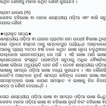
କଥିତ ଶୈଳୀକୁ ମାନକ କଥିତ ଶୈଳୀ କୁହାଯାଏ ।
ଭ୍ରମ ଧାରଣା (୩)
କେଵଳ ବହିଭାଷା ଵା ମାନକ ଶାସ୍ତ୍ରୀୟ ଓଡ଼ିଆ ଏଵଂ ଵାକି ସବୁ
ତାହାର ଶୈଳୀ
★ପ୍ରକୃତ ସତ୍ୟ★
ଶାସ୍ତ୍ରୀୟ ଓଡ଼ିଆ ଵା ଯାହାର ପ୍ରାଚୀନ ନାମ ଉଡ୍ରୀ ଵିଭାଷା ଥିଲା
ତାହା ମୂଳତଃ ଵସ୍ତର ଠାରୁ ସମ୍ବଲପୁର ପର୍ଯ୍ୟନ୍ତ ଅଞ୍ଚଳରେ
ଆଜକୁ ପ୍ରାୟ ୨୪୦୦ ଵର୍ଷ ତଳେ କଥିତ ଭାଷା ରୂପେ ଚଳୁଥିଵାର
ଉଲ୍ଲେଖ ଭାରତନାଟ୍ୟମ୍ ରେ ଅଛି । ଏହି ଭାଷା ଆଜି ଭାଷା
କ୍ଷେତ୍ରରେ ସଂସ୍କୃତ ପରଵର୍ତ୍ତୀ ସବୁଠାରୁ ଅଧିକ ଵୈଜ୍ଞାନିକ
ଭାଷା କହିଲେ ଅତ୍ୟୁକ୍ତି ହେବ ନାହିଁ । ତେଵେ ଶାସ୍ତ୍ରୀୟ ଓଡ଼ିଆ
ଭାଷାକୁ ସମଗ୍ର ଓଡ଼ିଆ ଭାଷା ମଧ୍ୟ କୁହାଯାଏ । ଏହା କୌଣସି
ଗୋଟିଏ ଅଞ୍ଚଳର ନୁହେଁ ସମଗ୍ର କଳିଙ୍ଗ ଦେଶର ଭାଷା,ଏହା
ସମସ୍ତଙ୍କର ଭାଷା କାରଣ ସମସ୍ତେ ଏ ଭାଷାକୁ ନିଜ ନିଜର
ଶବ୍ଦ ଓ ଶୈଳୀ ଦେଇଛନ୍ତି ।
ସେଇ ଶାସ୍ତ୍ରୀୟ ଓଡ଼ିଆ ଭାଷା ଵା ସମଗ୍ର ଓଡ଼ିଆ ଭାଷା କିନ୍ତୁ
କେଵଳ ମାନକ ଓଡ଼ିଆ ଭାଷା ଵା ବହିଭାଷା ନୁହେଁ ଵରଂ ବହିଭାଷା ଵା