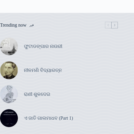
Trending now
ଫୁଟାଡଙ୍ଗାର ନାଉରୀ
ନୀଳମଣି ବିଦ୍ୟାରତ୍ନ
ରାଣୀ ଶୁକଦେଇ
ଏ ଜାତି ଗାଲମାଧବ (Part 1)