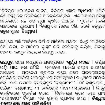
“ବିଚିତ୍ର ଏଇ ଦେଶ ଭାରତ, ବିଚିତ୍ର ଏହାର ଅଧିବାସୀ” ଏମିତି
କିଛି କହିଥିଲେ ଦିଗବିଜୟୀ ଅଲେକଜାଣ୍ଡର l ଏଇଠି ଆମେ ଦେଖୁ
ମନ୍ଦିରରେ ଶହ ଶହ ମୂଷା କ୍ଷୀର ପିଅନ୍ତି l ବୁଲେଟ ମଟର
ସାଇକେଲ ପୂଜାପାଏ l “ବିଶ୍ୱାସେ ମିଳଇ ହରି, ତର୍କେ ବହୁଦୂର”
ସବୁର ମୂଳେ ବିଶ୍ୱାସ l
କଥାରେ ଅଛି “ମାନିଲେ ଦିଅଁ ନ ମାନିଲେ ପଥର” କିନ୍ତୁ “ମାନିଲେ
ଦିଅଁ ଉଭା, ନ ମାନିଲେ ଲୁହା” ଯଦି ଦେଖିବାକୁ ଇଚ୍ଛା, ଯିବାକୁ
ହେବ କୋରାପୁଟ ଜିଲ୍ଲାର ଜୟପୁର ସହର l
ଜୟପୁର
ସହର ମଧ୍ୟରେ ରାଜପ୍ରାସାଦ “
ସୂର୍ଯ୍ୟ ମହଲ
” l କର୍ପୁ
ଉଡ଼ି ଯାଇ କନା ପଡିଛି l ପ୍ରବେଶ ପଥରେ ବଣ୍ଡା ବାଘଙ୍କ
ଆସ୍ଥାନ l ପ୍ରବେଶ ଦ୍ଵାରର ପରେ ପରେ ରାଜପ୍ରାସାଦକୁ
ଘେରିଥିବା ପାଚିରୀ ସଂଲଗ୍ନ ଏକ ସଫା ସ୍ଥାନ l କାନ୍ଥରେ ମା’ଙ୍କ
ଛବି l ମାଟି ଉପରେ ବସ୍ତ୍ରାବୃତ “ବଣ୍ଡାବାଘ”.. ମା’ ବଣ୍ଡାବାଘ,
ଭୈରବ ବଣ୍ଡାବାଘ ବା ଦେବୀଙ୍କ ବାହନ ବଣ୍ଡାବାଘ l କିନ୍ତୁ
ଭକ୍ତିଭରେ ପୂଜାର୍ଚନା ଚାଲେ l ନିରୀକ୍ଷଣ କଲେ ଜଣା ଯାଏ
“ବଣ୍ଡାବାଘ” ବିଗ୍ରହ ଏକ ଲୁହାର ପ୍ରାଚୀନ ତୋପ l
ବିଶ୍ୱାସ
ବଳରେ ଲୁହା ତୋପ ଆଜି ପୂଜିତ
l