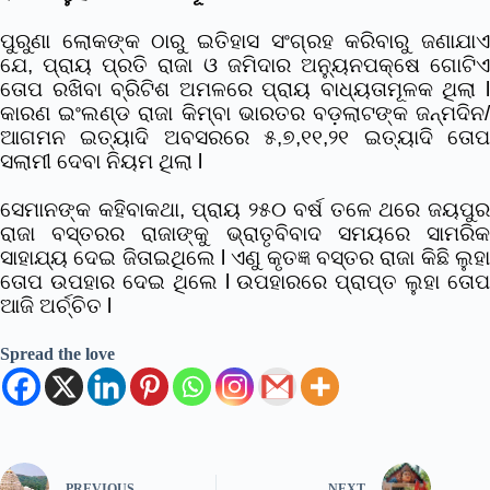
ପୁରୁଣା ଲୋକଙ୍କ ଠାରୁ ଇତିହାସ ସଂଗ୍ରହ କରିବାରୁ ଜଣାଯାଏ
ଯେ, ପ୍ରାୟ ପ୍ରତି ରାଜା ଓ ଜମିଦାର ଅନ୍ୟୁନପକ୍ଷେ ଗୋଟିଏ
ତୋପ ରଖିବା ବ୍ରିଟିଶ ଅମଳରେ ପ୍ରାୟ ବାଧ୍ୟତାମୂଳକ ଥିଲା l
କାରଣ ଇଂଲଣ୍ଡ ରାଜା କିମ୍ବା ଭାରତର ବଡ଼ଲାଟଙ୍କ ଜନ୍ମଦିନ/
ଆଗମନ ଇତ୍ୟାଦି ଅବସରରେ ୫,୭,୧୧,୨୧ ଇତ୍ୟାଦି ତୋପ
ସଲାମୀ ଦେବା ନିୟମ ଥିଲା l
ସେମାନଙ୍କ କହିବାକଥା, ପ୍ରାୟ ୨୫୦ ବର୍ଷ ତଳେ ଥରେ ଜୟପୁର
ରାଜା ବସ୍ତରର ରାଜାଙ୍କୁ ଭ୍ରାତୃବିବାଦ ସମୟରେ ସାମରିକ
ସାହାଯ୍ୟ ଦେଇ ଜିତାଇଥିଲେ l ଏଣୁ କୃତଜ୍ଞ ବସ୍ତର ରାଜା କିଛି ଲୁହା
ତୋପ ଉପହାର ଦେଇ ଥିଲେ l ଉପହାରରେ ପ୍ରାପ୍ତ ଲୁହା ତୋପ
ଆଜି ଅର୍ଚ୍ଚିତ l
Spread the love
PREVIOUS
NEXT