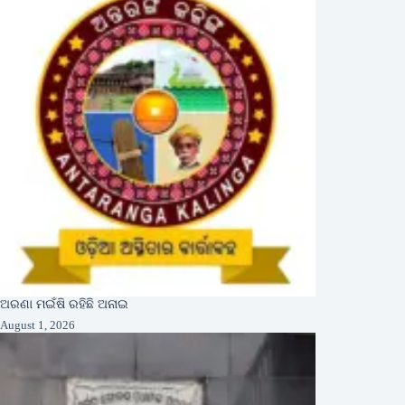
ଅରଣା ମଇଁଷି ରହିଛି ଅନାଇ
August 1, 2026