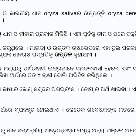
 ଭାରତୀୟ ଧାନ oryza sativaର ଉତ୍ପତ୍ତି oryza pere
 ।
ୟ ଧାନ ଓ ନୀଵାର ପ୍ରକାର ମିଳିଛି । ଏହା ପୂର୍ଵରୁ ଚୀନ ଓ ପରେ ଦ
ୁଥିଲେ । ମାଇଡା଼ ଓ ଉତ୍ତଳ ଚାଷଭେଦରେ ଏହା ଦୁଇ ପ୍ରକାରର
୍ଯକ ଧାନଚାଷ ପଦ୍ଧତିକୁ
ଉତ୍ତଳ
କୁହାଯାଏ ।
କ ମଧ୍ୟରୁ ପର୍ଵତଵାସୀ ଉଡ୍ରମାନେ ସମତଳଵାସୀ ହେଲେ ଏଵଂ
ିଵା ଅର୍ଥରେ ଓଡ଼ = ଚାଷୀ ବୋଲି ଅଭିହିତ କରିଥିଲେ ।
ା ଭାଷାର ଜୋମ୍ ଶବ୍ଦର ଅପଭ୍ରଂଶ । ଜୋମ୍ ର ଅର୍ଥ ଖାଇଵା । ଏହ
ଅର୍ଥରେ ଵ୍ଯଵହୃତ ହୋଇଥାଏ । କେତେକ ଗଵେଷକଙ୍କ ମତରେ ‛ଜେମ
କାଳରୁ ଧାନ ସମ୍ଵନ୍ଧୀୟ ଖାଦ୍ଯଦ୍ରଵ୍ଯ ମଧ୍ୟ ଅନ୍ୟ ଅଞ୍ଚଳ ଅ