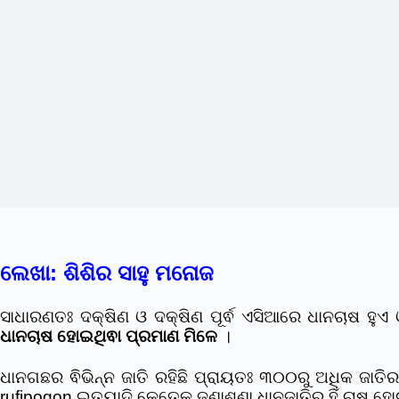
ଲେଖା: ଶିଶିର ସାହୁ ମନୋଜ
ସାଧାରଣତଃ ଦକ୍ଷିଣ ଓ ଦକ୍ଷିଣ ପୂର୍ଵ ଏସିଆରେ ଧାନଚାଷ ହୁଏ
ଧାନଚାଷ ହୋଇଥିଵା ପ୍ରମାଣ ମିଳେ
।
ଧାନଗଛର ଵିଭିନ୍ନ ଜାତି ରହିଛି ପ୍ରାୟତଃ ୩୦୦ରୁ ଅଧିକ ଜାତି
rufipogon ଇତ୍ୟାଦି କେତେକ ଜଣାଶୁଣା ଧାନଜାତିର ହିଁ ଚାଷ ହ