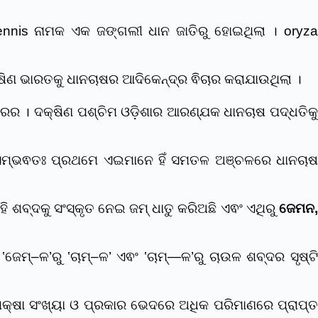
nnis ନାମକ ଏକ ଜଙ୍ଗଲୀ ଧାନ ଜାତିରୁ ହୋଇଥିଲା । oryza
କ୍ଷିଣ ଭାରତକୁ ଧାନଚାଷର ଆଦିକେନ୍ଦ୍ର ଵିଚାର କରାଯାଉଥିଲା ।
 । ଦକ୍ଷିଣ ପଶ୍ଚିମ ଓଡ଼ିଶାର ଆରଣ୍ଯକ ଧାନଚାଷ ପଦ୍ଧତିକୁ
 ସମ୍ଭଵତଃ ପ୍ରଥମେ ଏଇମାନେ ହିଁ ସମତଳ ଅଞ୍ଚଳରେ ଧାନଚାଷ
ି ଶବ୍ଦକୁ ସଂସ୍କୃତ ନେଇ ଜମ୍ ଧାତୁ କରିଅଛି ଏଵଂ ଏଥିରୁ
ଜେମନ,
୍–ଳ’ରୁ ‛ଚାମ୍–ଳ’ ଏଵଂ ‛ଚାମ୍―ଳ’ରୁ ଚାଉଳ ଶବ୍ଦର ସୃଷ୍ଟି
ପେକ୍ଷା ସଂଖ୍ୟା ଓ ପ୍ରକାର ଭେଦରେ ଅଧିକ ପରିମାଣରେ ପ୍ରାପ୍ତ