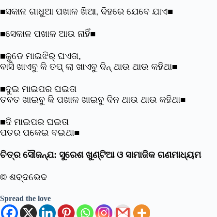
■ସକାଳ ଗାଧୁଆ ପଖାଳ ଖିଆ, ଦିହରେ ଯେବେ ଯାଏ■
■ସେକାଳ ପଖାଳ ଆଉ ନାହିଁ■
■ଜୁଡେ ମାଇଝିର୍ ଘଏତା,
ବାସି ଖାଏବୁ କି ତପ୍ ଲା ଖାଏବୁ ଦିନ୍ ଥାଉ ଥାଉ କହିଥା■
■ଦୁଇ ମାଇପର ଘଇତା
ତବତ ଖାଇବୁ କି ପଖାଳ ଖାଇବୁ ଦିନ ଥାଉ ଥାଉ କହିଥା■
■ଦି ମାଇପର ଘଇତା
ପତର ପକେଇ ବଇଥା■
ଚିତ୍ର ସୌଜନ୍ଯ: ସୁରେଶ ଖୁଣ୍ଟିଆ ଓ ସାମାଜିକ ଗଣମାଧ୍ୟମ
© ଶବ୍ଦଭେଦ
Spread the love