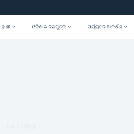
ାହାଣୀ
ଓଡ଼ିଶାର ବରପୁତ୍ର
ପର୍ଯ୍ୟଟନ ଆକର୍ଷଣ
ଭାଷା ଓ ସାହିତ୍ୟ