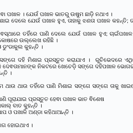
ା ପଖାଳ । ଯେଉଁ ପଖାଳ ଭାତରୁ ଉଷୁମ ଛାଡି଼ ନଥାଏ ।
ଶାଇ ଦେଲେ ଯେଉଁ ପଖାଳ ହୁଏ, ତାହାକୁ ଝଣତା ପଖାଳ କହନ୍ତି; ତ
୍ଥାରେ ତହିଁରେ ପାଣି ଦେଲେ ଯେଉଁ ପଖାଳ ହୁଏ; ଚାଇଁପଖାଳ
ାଷାକୋଷରେ ଉଲ୍ଲେଖ ରହିଛି ।
ଡୁଂଡାକୁଲ କୁହନ୍ତି ।
ଙ୍ଗେ ଦହି ମିଶାଇ ପ୍ରସ୍ତୁତ କରାଯାଏ । ରୁଚିଭେଦରେ ଏଥିରେ
କି ଦେଵତାମାନଙ୍କ ନିକଟରେ ଖେଚେଡ଼ି ସଙ୍ଗେ ଦହିପଖାଳ ଭୋଗରୂପ
୍ତି ।
 ଥାଉ ଥାଉ ତହିଁରେ ପାଣି ମିଶାଇ ସଙ୍ଗେ ସଙ୍ଗେ ତାକୁ ଖାଇଲେ
ାଣି ପୂରାଯାଇ ପ୍ରସ୍ତୁତ ହେଵା ପଖାଳ ଭାତ ଵିଶେଷ
ାଲ୍ ବାତ କୁହନ୍ତି ।
ାପ ଓ ପଖାଳି ଅଣ୍ଡା କହିଥାଆନ୍ତି ।
ୟୋଗ ହୋଇଥାଏ ।