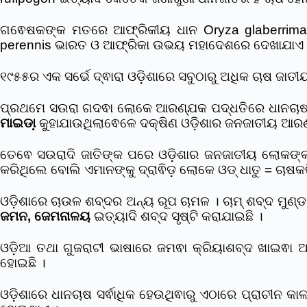
ଗଵେଷକଙ୍କ ମତରେ ଆଫ୍ରିକୀୟ ଧାନ Oryza glaberrima ଓ
perennis ଭାରତ ଓ ଆଫ୍ରିକା ଉଭୟ ମହାଦେଶରେ ଦେଖାଯାଏ
୧୯୫୫ର ଏକ ସର୍ଭେ ଦ୍ଵାରା ଓଡ଼ିଶାରେ ସବୁଠାରୁ ଅଧିକ ଚାଷ ଜାତୀ
ପ୍ରଥମେ ସଉରା ଗଦଵା ଲୋକେ ଆରଣ୍ଯକ ପଦ୍ଧତିରେ ଧାନଚାଷ କର
ମାଇଡା଼
କୁହାଯାଉଥିଲାଵେଳେ ଦକ୍ଷିଣ ଓଡ଼ିଶାର ଜନଜାତୀୟ ଆରଣ
ତେଵେ ସଉରାଦି ଜାତିଙ୍କ ପରେ ଓଡ଼ିଶାର ଜନଜାତୀୟ ଲୋକଙ୍
କରିଥିଲେ ବୋଲି ଏମାନଙ୍କୁ ଦ୍ରାଵିଡ଼ ଲୋକେ ଓଡ୍ ଧାତୁ = ଚାଷକର
ଓଡ଼ିଶାରେ ଚାଉଳ ଶବ୍ଦର ଅନ୍ୟ ରୂପ ଚାମଳ । ଚାମ୍ ଶବ୍ଦ ମୁଣ୍ଡ
ଜମନ, ଜେମନାଳୟ
ଇତ୍ୟାଦି ଶବ୍ଦ ସୃଷ୍ଟି କରାଯାଇଛି ।
ଓଡ଼ିଆ ତଥା ଗୁଜରାଟୀ ଭାଷାରେ ଜମଵା କ୍ରିୟାଶବ୍ଦ ଖାଇଵା 
ହୋଇଛି ।
ଓଡ଼ିଶାରେ ଧାନଚାଷ ସର୍ଵାଧିକ ହେଉଥିଵାରୁ ଏଠାରେ ପ୍ରାଚୀନ 