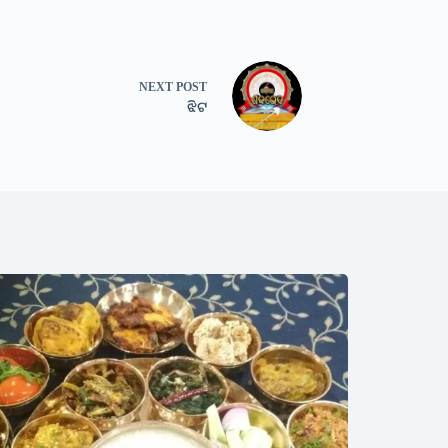
NEXT
POST
ଝିଟ