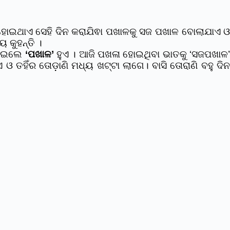
ଧାହୋଇଥାଏ ସେହି ଦିନ କରାଯିଵା ପଖାଳକୁ ସଜ ପଖାଳ ବୋଲାଯାଏ 
 କୁହନ୍ତି ।
ିଶାଇଲେ
‘ପଖାଳ’
ହୁଏ । ଆଜି ପଖଳା ହୋଇଥିବା ଭାତକୁ ‘ସଜପଖାଳ
ଏ ଓ ତହିଁର ତୋଡ଼ାଣି ମଧ୍ୟ ଖଟ୍ଟା ଲାଗେ। ବାସି ତୋରାଣି ବହୁ ଦି