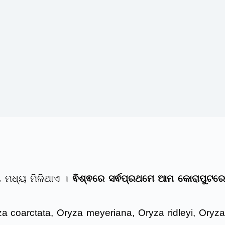
ୟ ମଧ୍ୟ ମିଳିଥାଏ ।
ଵିଶ୍ଵରେ ସର୍ଵପ୍ରଥମେ ଆମ କୋରାପୁଟର
 coarctata, Oryza meyeriana, Oryza ridleyi, Oryza