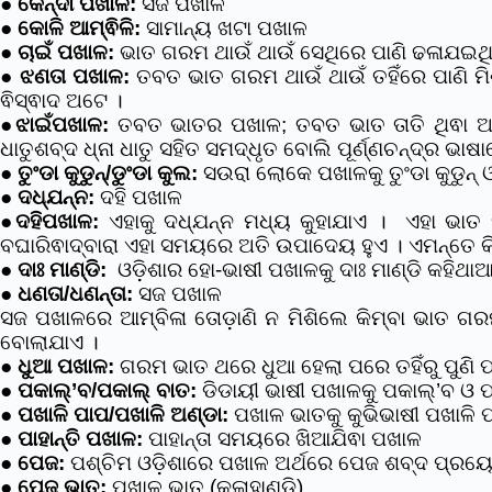
●
କେନ୍ଦା ପଖାଳ:
ସଜ ପଖାଳ
●
କୋଳି ଆମ୍ଵିଳି:
ସାମାନ୍ୟ ଖଟା ପଖାଳ
●
ଚାଇଁ ପଖାଳ:
ଭାତ ଗରମ ଥାଉଁ ଥାଉଁ ସେଥିରେ ପାଣି ଢଳାଯଇଥିଵ
●
ଝଣତା ପଖାଳ:
ତବତ ଭାତ ଗରମ ଥାଉଁ ଥାଉଁ ତହିଁରେ ପାଣି ମି
ଵିସ୍ଵାଦ ଅଟେ ।
●
ଝାଇଁପଖାଳ:
ତବତ ଭାତର ପଖାଳ; ତବତ ଭାତ ତାତି ଥିଵା ଅଵସ
ଧାତୁଶବ୍ଦ ଧ୍ନା ଧାତୁ ସହିତ ସମଦ୍ଧୃତ ବୋଲି ପୂର୍ଣ୍ଣଚନ୍ଦ୍ର ଭ
●
ତୁଂଡା କୁଡୁନ୍/ଡୁଂଡା କୁଲ:
ସଉରା ଲୋକେ ପଖାଳକୁ ତୁଂଡା କୁଡୁନ୍ ଓ 
●
ଦଧ୍ଯନ୍ନ:
ଦହି ପଖାଳ
●
ଦହିପଖାଳ:
ଏହାକୁ ଦଧ୍ଯନ୍ନ ମଧ୍ୟ କୁହାଯାଏ । ଏହା ଭାତ ସ
ବଘାରିଵାଦ୍ବାରା ଏହା ସମୟରେ ଅତି ଉପାଦେୟ ହୁଏ । ଏମନ୍ତେ 
●
ଦାଃ ମାଣ୍ଡି:
ଓଡ଼ିଶାର ହୋ-ଭାଷୀ ପଖାଳକୁ ଦାଃ ମାଣ୍ଡି କହିଥାଆନ
●
ଧଣତା/ଧଣନ୍ତା:
ସଜ ପଖାଳ
ସଜ ପଖାଳରେ ଆମ୍ବିଳା ତୋଡ଼ାଣି ନ ମିଶିଲେ କିମ୍ବା ଭାତ ଗରମ
ବୋଲାଯାଏ ।
●
ଧୁଆ ପଖାଳ:
ଗରମ ଭାତ ଥରେ ଧୁଆ ହେଲା ପରେ ତହିଁରୁ ପୁଣି ପ
●
ପକାଲ୍’ବ/ପକାଲ୍ ବାତ:
ଡିଡାୟୀ ଭାଷୀ ପଖାଳକୁ ପକାଲ୍’ବ ଓ ପକ
●
ପଖାଳି ପାପ/ପଖାଳି ଅଣ୍ଡା:
ପଖାଳ ଭାତକୁ କୁଭିଭାଷୀ ପଖାଳି ପ
●
ପାହାନ୍ତି ପଖାଳ:
ପାହାନ୍ତା ସମୟରେ ଖିଆଯିଵା ପଖାଳ
●
ପେଜ:
ପଶ୍ଚିମ ଓଡ଼ିଶାରେ ପଖାଳ ଅର୍ଥରେ ପେଜ ଶବ୍ଦ ପ୍ର
●
ପେଜ ଭାତ:
ପଖାଳ ଭାତ (କଳାହାଣ୍ଡି)