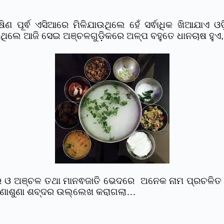
ଣ ପୂର୍ଵ ଏସିଆରେ ମିଳିଯାଉଥିଲେ ହେଁ ସର୍ଵାଧିକ ଖିଆଯାଏ 
ରିଥିଲେ ଆଜି ସେଇ ଅଞ୍ଚଳଗୁଡ଼ିକରେ ଅଳ୍ପ ବହୁତେ ଧାନଚାଷ ହୁଏ
ର ଓ ଅଞ୍ଚଳ ତଥା ମାନଵଜାତି ଭେଦରେ ଅନେକ ନାମ ପ୍ରଚଳିତ 
 ଜଣାଶୁଣା ଶବ୍ଦର ଉଲ୍ଲେଖ କରାଗଲା…