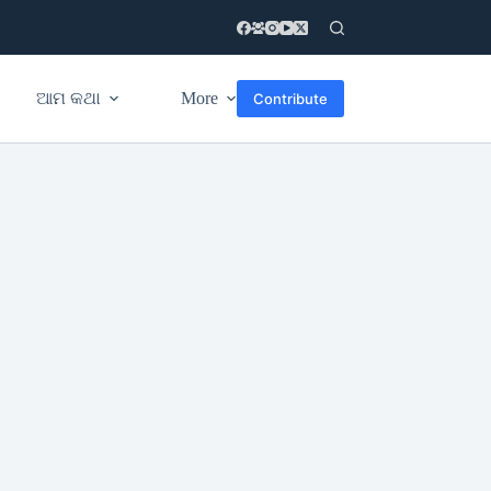
ଆମ କଥା
More
Contribute