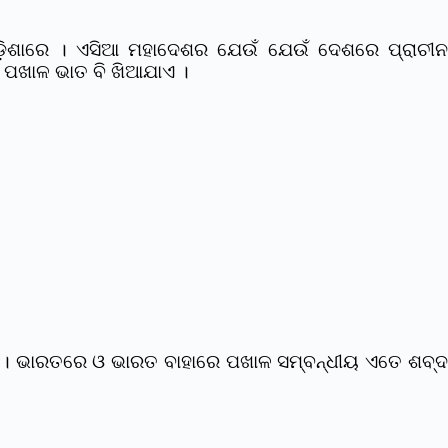
ଓଡ଼ିଶାରେ । ଏସିଆ ମହାଦେଶର ଯେଉଁ ଯେଉଁ ଦେଶରେ ପ୍ରାଚୀନ
, ପଖାଳ ଭାତ ବି ଖିଆଯାଏ ।
। ଭାରତରେ ଓ ଭାରତ ବାହାରେ ପଖାଳ ସମ୍ବନ୍ଧୀୟ ଏତେ ଶବ୍ଦ