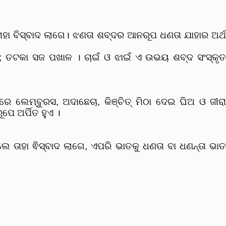
ାହା ବିସ୍ବାଦ ଲାଗେ। ଝଣତା ଶବ୍ଦର ଆନରୂପ ଧଣତା ଯାହାର ଅର୍ଥ
; ତଟକା ସଜ ପଖାଳ । ଚାଇଁ ଓ ଝାଇଁ ଏ ଉଭୟ ଶବ୍ଦ ସଂସ୍କୃ
 ଲେମ୍ବୁରସ, ଅଦାଛେଚା, କିଞ୍ଚିତ୍ ମିଠା ଦେଇ ଘିଅ ଓ ଜୀର
େ ଅର୍ପିତ ହୁଏ ।
 ତାହା ଵିସ୍ବାଦ ଲାଗେ, ଏପରି ଭାତକୁ ଧଣତା ବା ଧଣନ୍ତା ଭାତ