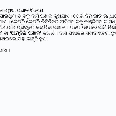
 ହୋଇଥିଵା ପଖାଳ ଵିଶେଷ
 ଯାଇଥିବା ଭାତକୁ ବାସି ପଖାଳ କୁହାଯାଏ। ଯେଉଁ ଦିନ ଭାତ ରନ୍
 । କେଉଁଠି କେଉଁଠି ତିନିଦିନର ବାସିପଖାଳକୁ କାଞ୍ଜିପଖାଳ ମଧ୍ୟ
 ମିଶାଯାଇ ପ୍ରସ୍ତୁତ କରାଯିଵା ପଖାଳ । ତବତ ଭାତରେ ପାଣି ମ
ଳ’ ବା
‘ଆମ୍ବିଳି ପଖାଳ’
କହନ୍ତି। ବାସି ପଖାଳର ସ୍ବାଦ ଖଟ୍ଟା ହୁ
ିଝାଇଲେ ତାହା କାଞ୍ଜି ହୁଏ।
ଯାଏ ।