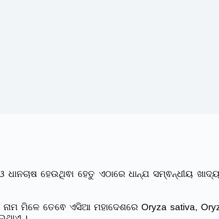
 ଓ ଧାନଚାଷ ହେଉଥିଵା ହେତୁ ଏଠାରେ ଧାନ୍ଯ ସମ୍ଵନ୍ଧୀୟ ଖାଦ୍
ର ନାମ ମିଳେ ତେଵେ ଏସିଆ ମହାଦେଶରେ Oryza sativa, Oryza
ୋଇଥାଏ ।