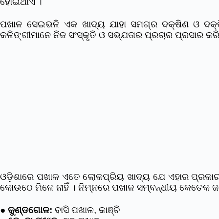
ହୋଇଥାଏ ।
ପଖାଳ ସେଇଭଳି ଏକ ଖାଦ୍ୟ ଯାହା ସମଗ୍ର ଦକ୍ଷିଣ ଓ ଦକ୍ଷି
କଳିଙ୍ଗୀମାନେ ନିଜ ସଂସ୍କୃତି ଓ ସଭ୍ଯତାର ପ୍ରଚାର ପ୍ରସାର କ
ଓଡ଼ିଶାରେ ପଖାଳ ଏତେ ଲୋକପ୍ରିୟ ଖାଦ୍ୟ ଯେ ଏହାର ପ୍ରକା
କୋଉଠେ ମିଳେ ନାହିଁ । ନିମ୍ନରେ ପଖାଳ ସମ୍ବନ୍ଧୀୟ କେତେକ
●
କୁଣ୍ଡଗୋଳ:
ବାସି ପଖାଳ, କାଞ୍ଚି