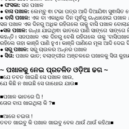
●
ଫସକା:
ସଜ ପଖାଳ
●
ବାସ ପଖାଳ:
ଲେମ୍ବୁ ଵା ଟଭା ପତ୍ର ଆଦି ଦିଆଯିଵା ସୁଵାସିତ
●
ବାସି ପଖାଳ:
ଏକ ବା ଏକାଧିକ ଦିନ ପୂର୍ଵରୁ ରନ୍ଧାହୋଇ ପଖାଳ
ସଜ ପଖାଳ ଏକ ଦିନରୁ ଅଧିକ ରହିଗଲେ ତାକୁ ବାସି ପଖାଳ ବୋଲାଯାଏ
●
ସଜ ପଖାଳ:
ରନ୍ଧା ଯାଇଥିଵା ଭାତରେ ପାଣି ସାଙ୍ଗେ ସାଙ୍ଗେ
କହନ୍ତି। ସଜପଖାଳ ଏକ ଦିନରୁ ବେଶି ରହିଗଲେ ତାକୁ ‘ବାସିପଖା
ରହିଲେ ତାହା କାଞ୍ଜି ପାଣି ହୁଏ। କାଞ୍ଜି ପାଣିରେ ମୂଳା ଆଦି ଦେଇ ସ
●
ସରୁ ପଖାଳ:
ସରୁ ଚାଉଳର ଅନ୍ନର ପଖାଳ
●
ସିତା:
ପଖାଳ ଭାତ; ବଲାଙ୍ଗୀର ଅଞ୍ଚଳରେ ପଖାଳକୁ ସିତା କୁହା
~ ପଖାଳକୁ ନେଇ ପ୍ରଚଳିତ ଓଡ଼ିଆ ଢଗ ~
■ଯେ ତବତ ଖାଇଛି ସେ ପଖାଳ ଖାଉ,
ଯେ କିଛି ନ ଖାଇଛି ସେ ଗାଧୋଇ ଯାଉ■
■ପଖାଳ ଭାତରେ ଘି !
ତୋର ବାପ ଖାଇଥିଲା କି ?■
■ଆରେ ଚଇତା !
ତବତ ଖାଇବୁ କି ପଖାଳ ଖାଇବୁ ବେଳ ଥାଉଁ ଥାଉଁ କହିଥା■