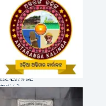
ଅରଣା ମଇଁଷି ରହିଛି ଅନାଇ
August 1, 2026