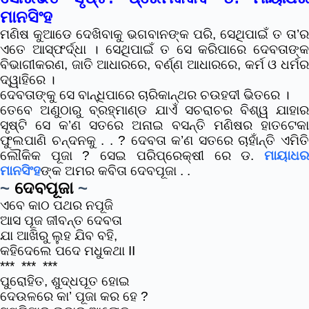
ମାନସିଂହ
ମଣିଷ କୁଆଡେ ଦେଖିବାକୁ ଭଗବାନଙ୍କ ପରି, ସେଥିପାଇଁ ତ ତା’ର
ଏତେ ଆସ୍ଫର୍ଦ୍ଧା । ସେଥିପାଇଁ ତ ସେ କରିପାରେ ଦେବତାଙ୍କ
ବିଭାଗୀକରଣ, ଜାତି ଆଧାରରେ, ବର୍ଣ୍ଣ ଆଧାରରେ, କର୍ମ ଓ ଧର୍ମର
ଦ୍ୱାହିରେ ।
ଦେବତାଙ୍କୁ ସେ ବାନ୍ଧିପାରେ ଚାରିକାନ୍ଥର ଚଉହଦୀ ଭିତରେ ।
ତେବେ ଅଣୁଠାରୁ ବ୍ରହ୍ମାଣ୍ଡ ଯାଏଁ ସଚରାଚର ବିଶ୍ୱ ଯାହାର
ସୃଷ୍ଟି ସେ କ’ଣ ସତରେ ଅନାଇ ବସନ୍ତି ମଣିଷର ହାତଟେକା
ଫୁଲପାଣି ଚନ୍ଦନକୁ . . ? ଦେବତା କ’ଣ ସତରେ ଚାହାଁନ୍ତି ଏମିତି
ଲୌକିକ ପୂଜା ? ସେଇ ପରିପ୍ରେକ୍ଷୀ ରେ ଡ.
ମାୟାଧର
ମାନସିଂହ
ଙ୍କ ଅମର କବିତା ଦେବପୂଜା . .
~
ଦେବପୂଜା
~
ଏବେ କାଠ ପଥର ନପୂଜି
ଆସ ପୂଜ ଜୀବନ୍ତ ଦେବତା
ଯା ଆଖିରୁ ଲୁହ ଯିବ ବହି,
କହିଦେଲେ ପଦେ ମଧୁକଥା II
*** *** ***
ପୁରୋହିତ, ଶୁଦ୍ଧପୂତ ହୋଇ
ଦେଉଳରେ କା’ ପୂଜା କର ହେ ?