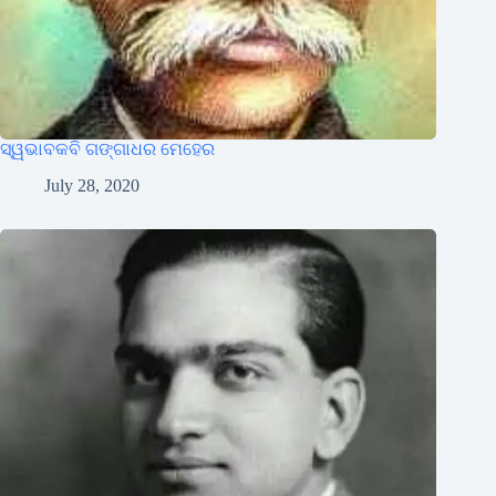
ସ୍ୱଭାବକବି ଗଙ୍ଗାଧର ମେହେର
July 28, 2020