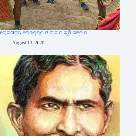
ଲୋକନାଟ୍ୟ ଲୋକନୃତ୍ଯ ଓ ଲୀଳାର ଭୂମି ଗଞ୍ଜାମ
August 13, 2020