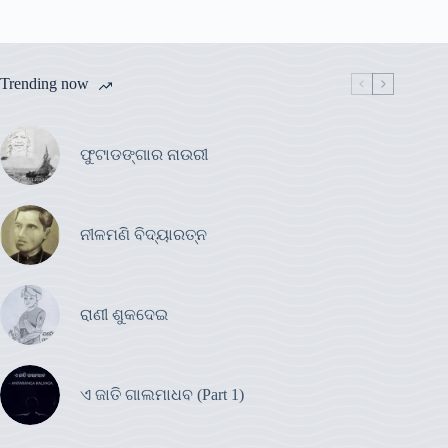
Trending now
ଫୁଟାଡଙ୍ଗାର ନାଉରୀ
ନୀଳମଣି ବିଦ୍ୟାରତ୍ନ
ରାଣୀ ଶୁକଦେଇ
ଏ ଜାତି ଗାଲମାଧବ (Part 1)