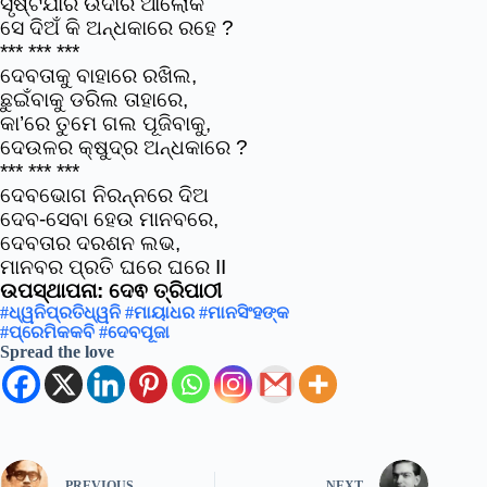
ସୃଷ୍ଟିଯାର ଉଦାର ଆଲୋକ
ସେ ଦିଅଁ କି ଅନ୍ଧକାରେ ରହେ ?
*** *** ***
ଦେବତାକୁ ବାହାରେ ରଖିଲ,
ଛୁଇଁବାକୁ ଡରିଲ ତାହାରେ,
କା’ରେ ତୁମେ ଗଲ ପୂଜିବାକୁ,
ଦେଉଳର କ୍ଷୁଦ୍ର ଅନ୍ଧକାରେ ?
*** *** ***
ଦେବଭୋଗ ନିରନ୍ନରେ ଦିଅ
ଦେବ-ସେବା ହେଉ ମାନବରେ,
ଦେବତାର ଦରଶନ ଲଭ,
ମାନବର ପ୍ରତି ଘରେ ଘରେ II
ଉପସ୍ଥାପନା: ଦେଵ ତ୍ରିପାଠୀ
#ଧ୍ୱନିପ୍ରତିଧ୍ୱନି
#ମାୟାଧର
#ମାନସିଂହଙ୍କ
#ପ୍ରେମିକକବି
#ଦେବପୂଜା
Spread the love
PREVIOUS
NEXT