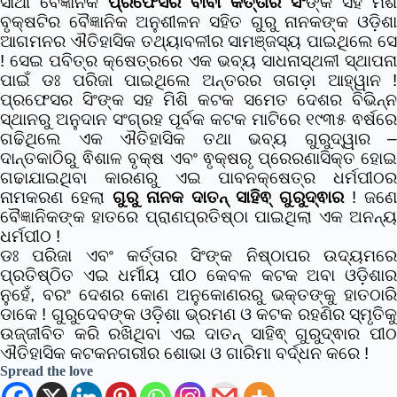
ସାଥୀ ବୈଜ୍ଞାନିକ
ପ୍ରଫେସର ବାବା କର୍ତ୍ତାର ସିଂ
ଙ୍କ ସହ ମିଶି
ବୃକ୍ଷଟିର ବୈଜ୍ଞାନିକ ଅନୁଶୀଳନ ସହିତ ଗୁରୁ ନାନକଙ୍କ ଓଡ଼ିଶା
ଆଗମନର ଐତିହାସିକ ତଥ୍ୟାବଳୀର ସାମଞ୍ଜସ୍ୟ ପାଇଥିଲେ ସେ
! ସେଇ ପବିତ୍ର କ୍ଷେତ୍ରରେ ଏକ ଭବ୍ୟ ସାଧନାସ୍ଥଳୀ ସ୍ଥାପନା
ପାଇଁ ଡଃ ପରିଜା ପାଇଥିଲେ ଅନ୍ତରର ତାଗଡ଼ା ଆହ୍ୱାନ !
ପ୍ରଫେସର ସିଂଙ୍କ ସହ ମିଶି କଟକ ସମେତ ଦେଶର ବିଭିନ୍ନ
ସ୍ଥାନରୁ ଅନୁଦାନ ସଂଗ୍ରହ ପୂର୍ବକ କଟକ ମାଟିରେ ୧୯୩୫ ଵର୍ଷରେ
ଗଢିଥିଲେ ଏକ ଐତିହାସିକ ତଥା ଭବ୍ୟ ଗୁରୁଦ୍ୱାର –
ଦାନ୍ତକାଠିରୁ ଵିଶାଳ ବୃକ୍ଷ ଏବଂ ଵୃକ୍ଷରୃ ପ୍ରେରଣାସିକ୍ତ ହୋଇ
ଗଢାଯାଇଥିବା କାରଣରୁ ଏଇ ପାବନକ୍ଷେତ୍ର ଧର୍ମପୀଠର
ନାମକରଣ ହେଲା
ଗୁରୁ ନାନକ ଦାତନ୍ ସାହିଵ୍ ଗୁରୁଦ୍ଵାର
! ଜଣେ
ବୈଜ୍ଞାନିକଙ୍କ ହାତରେ ପ୍ରାଣପ୍ରତିଷ୍ଠା ପାଇଥିଲା ଏକ ଅନନ୍ୟ
ଧର୍ମପୀଠ !
ଡଃ ପରିଜା ଏବଂ କର୍ତ୍ତାର ସିଂଙ୍କ ନିଷ୍ଠାପର ଉଦ୍ୟମରେ
ପ୍ରତିଷ୍ଠିତ ଏଇ ଧର୍ମୀୟ ପୀଠ କେବଳ କଟକ ଅବା ଓଡ଼ିଶାର
ନୁହେଁ, ବରଂ ଦେଶର କୋଣ ଅନୁକୋଣରରୁ ଭକ୍ତଙ୍କୁ ହାତଠାରି
ଡାକେ ! ଗୁରୁଦେବଙ୍କ ଓଡ଼ିଶା ଭ୍ରମଣ ଓ କଟକ ରହଣିର ସ୍ମୃତିକୁ
ଉଜ୍ଜୀବିତ କରି ରଖିଥିବା ଏଇ ଦାତନ୍ ସାହିଵ୍ ଗୁରୁଦ୍ଵାର ପୀଠ
ଐତିହାସିକ କଟକନଗରୀର ଶୋଭା ଓ ଗାରିମା ବର୍ଦ୍ଧନ କରେ !
Spread the love