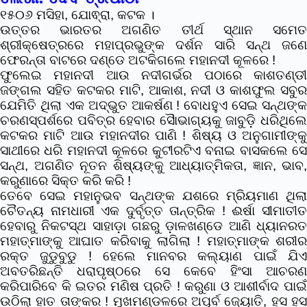
୧୫୦୬ ମସିହା, ଯୋଵ୍ରା, କଟକ ।
ଉତ୍ତର ଭାରତର ଅଗଣିତ ତୀର୍ଥ ସ୍ଥାନ ସମେତ
ଶ୍ରୀକ୍ଷେତ୍ରରେ ମହାପ୍ରଭୁଙ୍କ ଦର୍ଶନ ସାରି ସନ୍ଥ ଜଣେ
ଫେରନ୍ତା ବାଟରେ ଦଣ୍ଡେ ଅଟକିଗଲେ ମହାନଦୀ କୂଳରେ !
ଫୁଲେଇ ମହାନଦୀ ଆଉ ନଦୀଗର୍ଭର ପଠାରେ କାଶତଣ୍ଡୀ
ଜଙ୍ଗଲ ସହିତ କଟକର ମାଟି, ଆକାଶ, ନଦୀ ଓ କାଶଫୁଲ ସବୁର
ଯେମିତି ଥିଲା ଏକ ଅଦ୍ଭୁତ ଆକର୍ଷଣ ! ବୋଧହୁଏ ସେଇ ସନ୍ଥଙ୍କ
ଚରଣସ୍ପର୍ଶରେ ପବିତ୍ର ହେବାର ସୈାଭାଗ୍ୟକୁ ଜାବୁଡ଼ି ଧରିଥିଲେ
କଟକର ମାଟି ଆଉ ମହାନଦୀର ପାଣି ! ଶିଷ୍ୟ ଓ ଅନୁଗାମୀଙ୍କୁ
ସାଥୀରେ ଧରି ମହାନଦୀ କୂଳରେ କୁଟୀରଟିଏ ବନାଇ ବାସକଲେ ସେ
ସନ୍ଥ, ଅଗଣିତ ନୂତନ ଶିଷ୍ୟଙ୍କୁ ଆଧ୍ୟାତ୍ମିକତା, ଜ୍ଞାନ, ଭାବ,
କରୁଣାରେ ସିକ୍ତ କରି କରି !
ତେବେ ସେଇ ମହାନୁଭବ ସନ୍ଥଙ୍କ ଯଶରେ ମ୍ରିୟମାଣ ଥିଲା
ଚୈତନ୍ୟ ନାମଧାରୀ ଏକ ଦୁର୍ବୃତ୍ତ ତାନ୍ତ୍ରିକ ! ଈର୍ଷା ସୀମାତୀତ
ହେବାରୁ ନିକଟସ୍ଥ ସାହାଡ଼ା ଗଛରୁ ଡ଼ାଳଖଣ୍ଡେ ଆଣି ଧ୍ୟାନରତ
ମହାତ୍ମାଙ୍କୁ ଆଘାତ କରିବାକୁ ଲାଗିଲା ! ମହାତ୍ମାଙ୍କ ଶରୀର
ରକ୍ତ ଜୁଡୁବୁଡୁ ! ହେଲେ ମାନବର କଲ୍ୟାଣ ପାଇଁ ଯିଏ
ଅବତରିଛନ୍ତି ଧରାପୃଷ୍ଠରେ ସେ କେବେ ହିଂସା ଆଚରଣ
କରିପାରିବେ କି ଇତର ମଣିଷ ପ୍ରତି ! କରୁଣା ଓ ଆଶୀର୍ବାଦ ପାଇଁ
ଉଠିଲା ହାତ ତାଙ୍କର ! ମୁଖମଣ୍ଡଳରେ ଅପୂର୍ବ ଜ୍ୟୋତି, ହସ ହସ