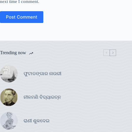
next time I comment.
Post Comment
Trending now
ଫୁଟାଡଙ୍ଗାର ନାଉରୀ
ନୀଳମଣି ବିଦ୍ୟାରତ୍ନ
ରାଣୀ ଶୁକଦେଇ