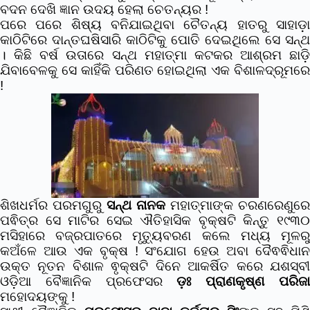
ବଦନ ଦେଖି ଜ୍ଞାନ ଉଦୟ ହେଲା ଚେତନ୍ୟର !
ପରେ ପରେ ଶିଷ୍ୟ ବନିଯାଇଥିବା ଚୈତନ୍ୟ ହାତରୁ ସାହାଡ଼ା
କାଠିଟିରେ ଦାନ୍ତଘଷିସାରି କାଠିଟିକୁ ପୋତି ଦେଇଥିଲେ ସେ ସନ୍ଥ
। କିଛି ବର୍ଷ ଉତାରେ ସନ୍ଥ ମହାତ୍ମା କଟକର ଆଶ୍ରମ ଛାଡ଼ି
ଯିବାବେଳକୁ ସେ କାହିଁକି ପରିଣତ ହୋଇଥିଲା ଏକ ବିଶାଳଦ୍ରୂମରେ
!
ଶିଖଧର୍ମର ପରମଗୁରୁ
ସନ୍ଥ ନାନକ
ମହାତ୍ମାଙ୍କ ଚରଣରେଣୁରେ
ପଵିତ୍ର ସେ ମାଟିର ସେଇ ଐତିହାସିକ ବୃକ୍ଷଟି କିନ୍ତୁ ୧୯୩୦
ମସିହାରେ ବଜ୍ରପାତରେ ମୃତ୍ୟୁବରଣ କଲେ ମଧ୍ୟ ମୂଳରୁ
କଅଁଳେ ଆଉ ଏକ ବୃକ୍ଷ ! ସଂଯୋଗ ହେଉ ଅବା ଦୈଵଵିଧାନ
ଉକ୍ତ ନୂତନ ବିଶାଳ ଵୃକ୍ଷଟି ଦିନେ ଆକର୍ଷିତ କରେ ଯଶସ୍ବୀ
ଓଡ଼ିଆ ବୈଜ୍ଞାନିକ ପ୍ରଫେସର
ଡ଼ଃ ପ୍ରାଣକୃଷ୍ଣ ପରିଜ
ମହୋଦୟଙ୍କୁ !