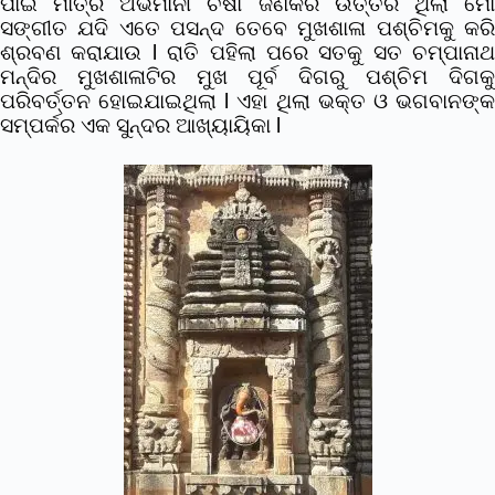
ପାଇଁ ମାତ୍ର ଅଭିମାନୀ ଚଷା ଜଣକର ଉତ୍ତର ଥିଲା ମୋ
ସଙ୍ଗୀତ ଯଦି ଏତେ ପସନ୍ଦ ତେବେ ମୁଖଶାଳା ପଶ୍ଚିମକୁ କରି
ଶ୍ରବଣ କରାଯାଉ l ରାତି ପହିଲା ପରେ ସତକୁ ସତ ଚମ୍ପାନାଥ
ମନ୍ଦିର ମୁଖଶାଳାଟିର ମୁଖ ପୂର୍ବ ଦିଗରୁ ପଶ୍ଚିମ ଦିଗକୁ
ପରିବର୍ତ୍ତନ ହୋଇଯାଇଥିଲା l ଏହା ଥିଲା ଭକ୍ତ ଓ ଭଗବାନଙ୍କ
ସମ୍ପର୍କର ଏକ ସୁନ୍ଦର ଆଖ୍ୟାୟିକା l