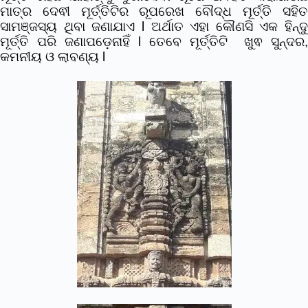
ମାତ୍ର ଦେଵୀ ମୂର୍ତ୍ତିଟିର ରୂପରେଖ ବୌଦ୍ଧ ମୂର୍ତ୍ତି ସହିତ
ସାମଞ୍ଜସ୍ୟ ଥିବା ଜଣାଯାଏ l ଅର୍ଥାତ ଏହା କୌଣସି ଏକ ହିନ୍ଦୁ
ମୂର୍ତ୍ତି ପରି ଜଣାପଡ଼େନାହିଁ l ତେବେ ମୂର୍ତ୍ତିଟି ଖୁଵ ସୁନ୍ଦର,
କମନୀୟ ଓ ଲାବଣ୍ୟ l