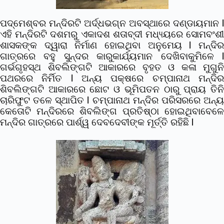
ପଦ୍ମେଶ୍ବର ମନ୍ଦିରଟି ଅର୍ଦ୍ଧଭଗ୍ନ ଅବସ୍ଥାରେ ଦଣ୍ଡାୟମାନ l
ଏହି ମନ୍ଦିରଟି ଦଶମରୁ ଏକାଦଶ ଶତାବ୍ଦୀ ମଧ୍ୟ୍ୟରେ ସୋମବଂଶୀ
ଶାସକଙ୍କ ଦ୍ୱାରା ନିର୍ମାଣ ହୋଇଥିବା ଅନୁମେୟ l ମନ୍ଦିର
ଗାତ୍ରରେ ବହୁ ସୁନ୍ଦର କାରୁକାର୍ଯ୍ୟମାନ ଦେଖିବାକୁମିଳେ l
ଗର୍ଭଗୃହସ୍ଥ ଶିବଲିଙ୍ଗଟି ଆକାରରେ ବୃହତ ଓ କଳା ମୁଗୁନି
ପଥରରେ ନିର୍ମିତ l ଅନ୍ୟ ପକ୍ଷରେ ଚମ୍ପାନାଥ ମନ୍ଦିର
ଶିବଲିଙ୍ଗଟି ଆକାରରେ ଛୋଟ ଓ ଭୂମିପତନ ଠାରୁ ପ୍ରାୟ ତିନି
ଚାରିଫୁଟ ତଳେ ସ୍ଥାପିତ l
ଚମ୍ପାନାଥ ମନ୍ଦିର ପରିସରରେ ଅନ୍
କେତୋଟି ମନ୍ଦିରରେ ଶିବଲିଙ୍ଗ ପ୍ରତିଷ୍ଠା ହୋଇଥିବାବେଳେ
ମନ୍ଦିର ଗାତ୍ରରେ ପାର୍ଶ୍ୱ ଦେବଦେବୀଙ୍କ ମୂର୍ତ୍ତି ରହିଛି l