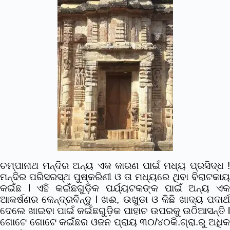
ଚମ୍ପାନାଥ ମନ୍ଦିର ଅନ୍ୟ ଏକ କାରଣ ପାଇଁ ମଧ୍ୟ ପ୍ରସିଦ୍ଧ !
ମନ୍ଦିର ପରିସରସ୍ଥ ପୁଷ୍କରିଣୀ ଓ ତା ମଧ୍ୟରେ ଥିବା ବିରାଟକାୟ
କଇଁଛ l ଏହି କଇଁଛଗୁଡ଼ିକ ପର୍ଯ୍ୟଟକଙ୍କ ପାଇଁ ଅନ୍ୟ ଏକ
ଆକର୍ଷଣର କେନ୍ଦ୍ରବିନ୍ଦୁ l ଖଈ, ଉଖୁଡା ଓ କିଛି ଖାଦ୍ୟ ପଦାର୍ଥ
ଦେଲେ ଖାଇବା ପାଇଁ କଇଁଛଗୁଡ଼ିକ ପାହାଚ ଉପରକୁ ଉଠିଆସନ୍ତି l
ଗୋଟେ ଗୋଟେ କଇଁଛର ଓଜନ ପ୍ରାୟ ୩୦/୪୦କି.ଗ୍ରା.ରୁ ଅଧିକ