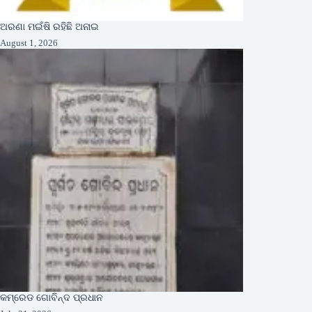
ଅରଣା ମଇଁଷି ରହିଛି ଅନାଇ
August 1, 2026
କମ୍ରେଡ ଗୋବିନ୍ଦ ପ୍ରଧାନ