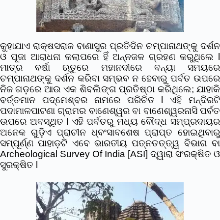
କୁହାଯାଏ ରାକ୍ଷସରାଜ ବାଣାସୁର ପ୍ରତିଦିନ ଚମ୍ପାନାଥଙ୍କୁ ଦର୍ଶନ
ଓ ପୂଜା ଆରାଧନା କଲାପରେ ହିଁ ଅନ୍ନଜଳ ଗ୍ରହଣ କରୁଥିଲେ l
ମାତ୍ର ବର୍ଷା ଋତୁରେ ମହାନଦୀରେ ବନ୍ୟା ସମୟରେ
ଚମ୍ପାନାଥଙ୍କୁ ଦର୍ଶନ କରିବା ସମ୍ଭବ ନ ହେବାରୁ ପର୍ବତ ଉପରେ
ନିଜ ଗଡ଼ରେ ଆଉ ଏକ ଶିବଲିଙ୍ଗ ପ୍ରତିଷ୍ଠା କରିଥିଲେ; ଯାହାକି
ବର୍ତ୍ତମାନ ପଦ୍ମେଶ୍ବର ନାମରେ ପରିଚିତ l ଏହି ମନ୍ଦିରଟି
ପଦାମାଳପାଟଣା ଗ୍ରାମର ବାଣେଶ୍ୱର ବା ବାଣେଶ୍ୱରନାସି ପର୍ବତ
ଉପରେ ଅବସ୍ଥିତ l ଏହି ପର୍ବତରୁ ମଧ୍ୟ ବୌଦ୍ଧ ସମ୍ପ୍ରଦାୟର
ଅନେକ ଗୁଡ଼ିଏ ପ୍ରାଚୀନ ଧ୍ବଂସାବଶେଷ ପ୍ରାପ୍ତ ହୋଇଥିବାରୁ
ସମ୍ପୂର୍ଣ୍ଣ ପାହାଡ଼ଟି ଏବେ ଭାରତୀୟ ପତ୍ନତତ୍ତ୍ୱ ବିଭାଗ ବା
Archeological Survey Of India [ASI] ଦ୍ୱାରା ସଂରକ୍ଷିତ ଓ
ସୁରକ୍ଷିତ l