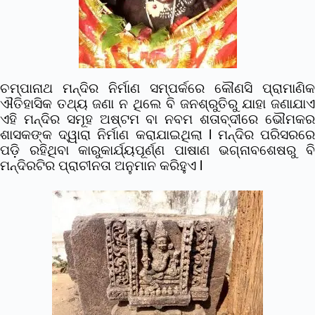
ଚମ୍ପାନାଥ ମନ୍ଦିର ନିର୍ମାଣ ସମ୍ପର୍କରେ କୌଣସି ପ୍ରାମାଣିକ
ଐତିହାସିକ ତଥ୍ୟ ଜଣା ନ ଥିଲେ ବି ଜନଶ୍ରୁତିରୁ ଯାହା ଜଣାଯାଏ
ଏହି ମନ୍ଦିର ସମୂହ ଅଷ୍ଟମ ବା ନବମ ଶତାବ୍ଦୀରେ ଭୌମକର
ଶାସକଙ୍କ ଦ୍ୱାରା ନିର୍ମାଣ କରାଯାଇଥିଲା l ମନ୍ଦିର ପରିସରରେ
ପଡ଼ି ରହିଥିବା କାରୁକାର୍ଯ୍ୟପୂର୍ଣ୍ଣ ପାଷାଣ ଭଗ୍ନାବଶେଷରୁ ବି
ମନ୍ଦିରଟିର ପ୍ରାଚୀନତା ଅନୁମାନ କରିହୁଏ l