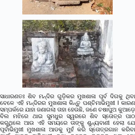
ସାଧାରଣତଃ ଶିବ ମନ୍ଦିର ଗୁଡ଼ିକର ମୁଖଶାଳା ପୂର୍ବ ଦିଗକୁ ଥିବା
ବେଳେ ଏହି ମନ୍ଦିରର ମୁଖଶାଳା କିନ୍ତୁ ପଶ୍ଚିମାଭିମୁଖୀ l କାରଣ
ସମ୍ପର୍କରେ ଯାହା ଜଣାଗଲା ତାହା ହେଉଛି, ଜଣେ ଚଷାପୁଅ କୁଆଡ଼େ
ବିଲ ମଝିରେ ଥାଇ ସୁମଧୁର ସ୍ୱରରେ ଶିବ ସ୍ତୋତ୍ର ପାଠ
କରୁଥିଲେ ଆଉ ଏହି ସମୟରେ ତାଙ୍କୁ ଶୁନ୍ୟବାଣୀ ହେଲା ଯେ
ପୂର୍ବାଭିମୁଖୀ ମୁଖଶାଳା ଆଡକୁ ମୁହଁ କରି ସ୍ତୋତ୍ରଗାନ କରିବା