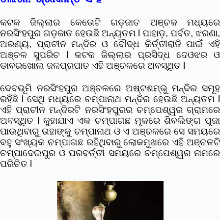
କଟକ ଜିଲ୍ଲାର କେତୋଟି ଗଡ଼ଜାତ ଅଞ୍ଚଳ ମଧ୍ୟରେ
ନରସିଂହପୁର ଗଡ଼ଜାତ ହେଉଛି ଅନ୍ୟତମ l ପାହାଡ଼, ପର୍ବତ, ଝରଣା,
ଅରଣ୍ୟ, ପ୍ରାଚୀନ ମନ୍ଦିର ଓ ବୌଦ୍ଧ କିର୍ତ୍ତୀରାଜି ପାଇଁ ଏହି
ଅଞ୍ଚଳ ସୁପରିଚ l କଟକ ଜିଲ୍ଲାର ପ୍ରସିଦ୍ଧ ଦେଓଝର ଓ
ଡାବରଖୋଲ ଜଳପ୍ରପାତ ଏହି ଅଞ୍ଚଳରେ ଅବସ୍ଥିତ l
ଦେବଭୂମି ନରସିଂହପୁର ଅଞ୍ଚଳରେ ଅଷ୍ଟଶମ୍ଭୁ ମନ୍ଦିର ସମୂହ
ରହିଛି l ସେଥି ମଧ୍ୟରେ ଚମ୍ପାନାଥ ମନ୍ଦିର ହେଉଛି ଅନ୍ୟତମ l
ଏହି ପ୍ରାଚୀନ ମନ୍ଦିରଟି ନରସିଂହପୁରର ଚମ୍ପେଶ୍ୱର ଗ୍ରାମରେ
ଅବସ୍ଥିତ l କୁହାଯାଏ ଏକ ଚମ୍ପାଗଛ ମୂଳରେ ଶିବଲିଙ୍ଗ ପୂଜା
ପାଉଥିବାରୁ ତାହାଙ୍କୁ ଚମ୍ପାନାଥ ଓ ଏ ଅଞ୍ଚଳରେ ସେ ସମୟରେ
ବହୁ ସଂଖ୍ୟକ ଚମ୍ପାଗଛ ରହିଥିବାରୁ ଲୋକମୁଖରେ ଏହି ଅଞ୍ଚଳଟି
ଚମ୍ପାଦେଇପୁର ଓ ପରବର୍ତ୍ତୀ ସମୟରେ ଚମ୍ପେଶ୍ୱର ନାମରେ
ପରିଚିତ l