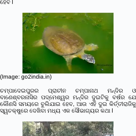
ହେବ l
(Image: go2india.in)
ଚମ୍ପାଦେଇପୁରର ପ୍ରାଚୀନ ଚମ୍ପାନାଥ ମନ୍ଦିର ଓ
ବାଣେଶ୍ବରନାସିର ପଦ୍ମେଶ୍ୱର ମନ୍ଦିର ଦୁଇଟିକୁ ବର୍ଷର ଯେ
କୌଣସି ସମୟରେ ବୁଲିଯାଇ ହେବ, ଆଉ ଏହି ଦୁଇ କିର୍ତ୍ତୀରାଜିକୁ
ସ୍ୱଚକ୍ଷୁରେ ଦେଖିବା ମଧ୍ୟ ଏକ ସୌଭାଗ୍ୟର କଥା l