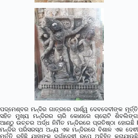
ପଦ୍ମେଶ୍ବର ମନ୍ଦିର ଗାତ୍ରରେ ପାର୍ଶ୍ୱ ଦେବଦେବୀଙ୍କ ମୂର୍ତ୍ତି
ସହିତ ମୁଖ୍ୟ ମନ୍ଦିରର ଚାରି କୋଣରେ ଚାରୋଟି ଶିବଲିଙ୍ଗ
ଆଣ୍ଠୁ ଉଚ୍ଚର ଅର୍ଦ୍ଧ ନିର୍ମିତ ମନ୍ଦିରରେ ପ୍ରତିଷ୍ଠା ହୋଇଛି l
ମନ୍ଦିର ପରିସରସ୍ଥ ଅନ୍ୟ ଏକ ମନ୍ଦିରରେ ବିଶାଳ ଏକ ଦେଵୀ
ମୂର୍ତ୍ତି ରହିଛି ଯାହାଙ୍କୁ ଦୁର୍ଗାଦେଵୀ ରୂପେ ଅବିହିତ କରାଯାଉଛି