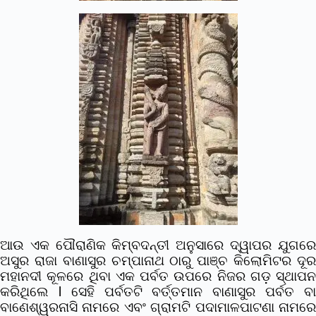
ଆଉ ଏକ ପୌରାଣିକ କିମ୍ବଦନ୍ତୀ ଅନୁସାରେ ଦ୍ୱାପର ଯୁଗରେ
ଅସୁର ରାଜା ବାଣାସୁର ଚମ୍ପାନାଥ ଠାରୁ ପାଞ୍ଚ କିଲୋମିଟର ଦୂର
ମହାନଦୀ କୂଳରେ ଥିବା ଏକ ପର୍ବତ ଉପରେ ନିଜର ଗଡ଼ ସ୍ଥାପନ
କରିଥିଲେ l ସେହି ପର୍ବତଟି ବର୍ତ୍ତମାନ ବାଣାସୁର ପର୍ବତ ବା
ବାଣେଶ୍ୱରନାସି ନାମରେ ଏବଂ ଗ୍ରାମଟି ପଦାମାଳପାଟଣା ନାମରେ