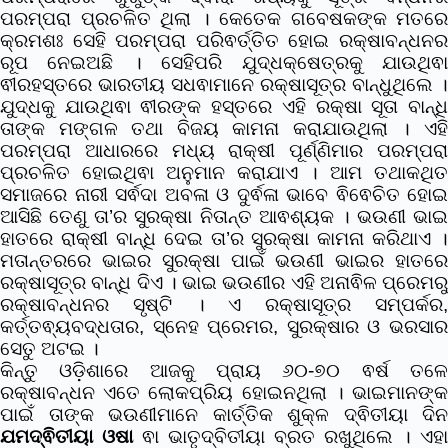
ପରମ୍ପରା ପ୍ରଚଳିତ ଥିଲା । କେତେକ ଗବେଷକଙ୍କ ମତରେ
କ୍ରମଶଃ ସେହି ପରମ୍ପରା ପରିଵର୍ତ୍ତିତ ହୋଇ ରକ୍ଷାବନ୍ଧନର
ରୂପ ନେଇଅଛି । ସେହିପରି ଯୁଦ୍ଧକ୍ଷେତ୍ରକୁ ଯାଉଥିଵା
ଵୀରହସ୍ତରେ ଭାରତୀୟ ସଧଵାମାନେ ରକ୍ଷାସୂତ୍ର ବାନ୍ଧୁଥିଲେ ।
ଯୁଦ୍ଧକୁ ଯାଉଥିଵା ଵୀରଙ୍କ ହସ୍ତରେ ଏହି ରକ୍ଷା ସୂତା ବାନ୍ଧି
ତାଙ୍କ ମଙ୍ଗଳ ତଥା ବିଜୟ କାମନା କରାଯାଉଥିଲା । ଏହି
ପରମ୍ପରା ଆଧାରରେ ମଧ୍ୟ ରାକ୍ଷୀ ପୂର୍ଣ୍ଣିମାର ପରମ୍ପରା
ପ୍ରଚଳିତ ହୋଇଥିଵା ଅନୁମାନ କରାଯାଏ । ଆମ ତଥାକଥିତ
ସମାଜରେ ନାରୀ ସର୍ଵଦା ଅବଳା ଓ ଦୁର୍ଵଳା ଭାବେ ଵିଵେଚିତ ହୋଇ
ଆସିଛି ତେଣୁ ତା’ର ସୁରକ୍ଷା ନିତାନ୍ତ ଆଵଶ୍ୟକ । ଭଉଣୀ ଭାଇ
ହାତରେ ରାକ୍ଷୀ ବାନ୍ଧି ଦେଇ ତା’ର ସୁରକ୍ଷା କାମନା କରିଥାଏ ।
ମତାନ୍ତରରେ ଭାଇର ସୁରକ୍ଷା ପାଇଁ ଭଉଣୀ ଭାଇର ହାତରେ
ରକ୍ଷାସୂତ୍ର ବାନ୍ଧି ଦିଏ । ଭାଇ ଭଉଣୀର ଏହି ଅନାଵିଳ ପ୍ରେମରୁ
ରକ୍ଷାବନ୍ଧନର ସୃଷ୍ଟି । ଏ ରକ୍ଷାସୂତ୍ର ସମ୍ପର୍କର,
କର୍ତ୍ତଵ୍ୟବଦ୍ଧତାର, ସ୍ନେହ ପ୍ରେମର, ସୁରକ୍ଷାର ଓ ଭରସାର
ସେତୁ ଅଟଇ ।
କିନ୍ତୁ ଓଡ଼ିଶାରେ ଆଜକୁ ପ୍ରାୟ ୬୦-୭୦ ଵର୍ଷ ତଳେ
ରକ୍ଷାବନ୍ଧନ ଏତେ ଲୋକପ୍ରିୟ ହୋଇନଥିଲା । ଭାଇମାନଙ୍କ
ପାଇଁ ତାଙ୍କ ଭଉଣୀମାନେ କାର୍ତ୍ତିକ ଶୁକ୍ଳ ଦ୍ଵିତୀୟା ଦିନ
ଯମଦ୍ଵିତୀୟା ଓଷା
ଵା ଭାତୃଦ୍ବିତୀୟା ବ୍ରତ ରଖୁଥିଲେ । ଏହା