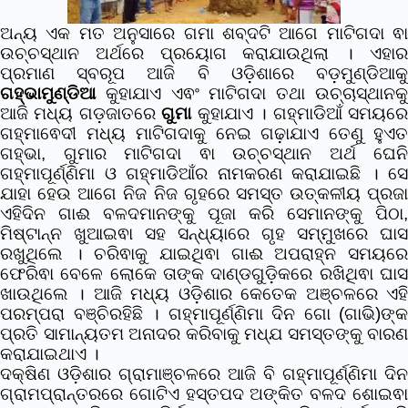
ଅନ୍ୟ ଏକ ମତ ଅନୁସାରେ ଗମା ଶବ୍ଦଟି ଆଗେ ମାଟିଗଦା ଵା
ଉଚ୍ଚସ୍ଥାନ ଅର୍ଥରେ ପ୍ରୟୋଗ କରାଯାଉଥିଲା । ଏହାର
ପ୍ରମାଣ ସ୍ବରୂପ ଆଜି ବି ଓଡ଼ିଶାରେ ବଡ଼ମୁଣ୍ଡିଆକୁ
ଗହ୍ଭାମୁଣ୍ଡିଆ
କୁହାଯାଏ ଏଵଂ ମାଟିଗଦା ତଥା ଉଚ୍ଚାସ୍ଥାନକୁ
ଆଜି ମଧ୍ୟ ଗଡ଼ଜାତରେ
ଗୁମା
କୁହାଯାଏ ।‌ ଗହ୍ମାଡିଆଁ ସମୟର
ଗହ୍ମାଵେଦୀ ମଧ୍ୟ ମାଟିଗଦାକୁ ନେଇ ଗଢ଼ାଯାଏ ତେଣୁ ହୁଏତ
ଗହ୍ଭା, ଗୁମାର ମାଟିଗଦା ଵା ଉଚ୍ଚସ୍ଥାନ ଅର୍ଥ ଘେନି
ଗହ୍ମାପୂର୍ଣ୍ଣିମା ଓ ଗହ୍ମାଡିଆଁର ନାମକରଣ କରାଯାଇଛି ।‌
ସେ
ଯାହା ହେଉ ଆଗେ ନିଜ ନିଜ ଗୃହରେ ସମସ୍ତ ଉତ୍କଳୀୟ ପ୍ରଜା
ଏହିଦିନ ଗାଈ ବଳଦମାନଙ୍କୁ ପୂଜା କରି ସେମାନଙ୍କୁ ପିଠା,
ମିଷ୍ଟାନ୍ନ ଖୁଆଇଵା ସହ ସନ୍ଧ୍ୟାରେ ଗୃହ ସମ୍ମୁଖରେ ଘାସ
ରଖୁଥିଲେ । ଚରିଵାକୁ ଯାଇଥିଵା ଗାଈ ଅପରାହ୍ନ ସମୟରେ
ଫେରିଵା ବେଳେ ଲୋକେ ତାଙ୍କ ଦାଣ୍ଡଗୁଡି଼କରେ ରଖିଥିଵା ଘାସ
ଖାଉଥିଲେ । ଆଜି ମଧ୍ୟ ଓଡି଼ଶାର କେତେକ ଅଞ୍ଚଳରେ ଏହି
ପରମ୍ପରା ବଞ୍ଚିରହିଛି ।
ଗହ୍ମାପୂର୍ଣ୍ଣିମା ଦିନ ଗୋ (ଗାଭି)ଙ୍କ
ପ୍ରତି ସାମାନ୍ୟତମ ଅନାଦର କରିବାକୁ ମଧ୍ଯ ସମସ୍ତଙ୍କୁ ବାରଣ
କରାଯାଇଥାଏ ।
ଦକ୍ଷିଣ ଓଡ଼ିଶାର ଗ୍ରାମାଞ୍ଚଳରେ ଆଜି ବି ଗହ୍ମାପୂର୍ଣ୍ଣିମା ଦିନ
ଗ୍ରାମପ୍ରାନ୍ତରରେ ଗୋଟିଏ ହସ୍ତପଦ ଅଙ୍କିତ ବଳଦ ଶୋଇଵା