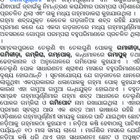
ଯିଵାପାଇଁ ଜ୍ବାଇଁକୁ ନିମନ୍ତ୍ରଣ କରାଯିଵାର ପରମ୍ପରା ଓଡ଼ିଶାରେ
ପ୍ରଚଳିତ ଥିଲା ଏଵଂ ତାକୁ ମଧ୍ୟ ଗହ୍ମାଡାକରା କୁହାଯାଉଥିଲା ।
ଗହ୍ମା ଶବ୍ଦଯୁକ୍ତ କେତେକ ଗଡ଼ଜାତିଆ ଶବ୍ଦ ରହିଛି ଯାହା
ପ୍ରମାଣ କରେ ଯେ ଏକଦା ଗଡ଼ଜାତରେ ମଧ୍ୟ ଗହ୍ମାପୂର୍ଣ୍ଣିମା
ଅବସରରେ ଗୋପୂଜା ପରମ୍ପରା ବହୁପରିମାଣରେ ପ୍ରଚଳିତ ଥିଲା
।
ସମ୍ବଲପୁରରେ ତେଲୁଣି ଵା ତେଲଗୁଣି ପୋକକୁ
ଗମାକୀଡ଼ା,
ଗମିକୀଡ଼ା, ଗମ୍‌କିରା, ଗମ୍‌ପୋକ୍,
କନ୍ଧମାଳରେ
ଗମାପୁକ୍
ତଥ
ଢେଙ୍କାନାଳ ଓ ଅନୁଗୋଳରେ ଗମିପୋକ କୁହାଯାଏ । ଏହି
ତେଲୁଣି ପୋକ ସାଧାରଣତଃ ଶ୍ରାଵଣ ମାସରେ ବହୁପରିମାଣରେ
ଦୃଶ୍ୟ ହୋଇଥାନ୍ତି । ସୂଚନାଯୋଗ୍ୟ ଯେ ଗଡ଼ଜାତରେ ଧାନରେ
ଲାଗୁଥିଵା ଏକପ୍ରକାରର ଧଳାପୋକକୁ ଗହ‌୍‌ମା ପୋକ୍ କୁହାଯାଏ
କାରଣ ଏହା ଗମୁଆ ଗମୁଆ ଗନ୍ଧଯୁକ୍ତ ହୋଇଥାଏ । ବହୁତ
ସମ୍ଭଵ ଗହ୍ମାପୂର୍ଣ୍ଣିମାର ଗହ୍ମା ଶବ୍ଦ ଆଧାରରେ ତେଲୁଣି
ପୋକର ଗମ୍‌କିରା ଓ
ଗମିପୋଟ
ନାମ ରଖାଯାଇଥିଲା । ଏହା
ପ୍ରମାଣ ସ୍ବରୂପ ଆଉ ଏକ ଶବ୍ଦ ଆମ ଭାଷାରେ ରହିଛି ।
ଓଡ଼ିଶାରେ ଗହ୍ମାପୂର୍ଣ୍ଣିମୀ ସମୟକୁ ଗଛରେ ପାଚି ଯାଇଥିଵା ଛୋଟ
ନଡି଼ଆକୁ
ଗହ୍ମାକଠା କୁହାଯାଏ । ନଡ଼ିଆ କଷି ହେଵାଠାରୁ ପାଚିଵ
ପର୍ଯ୍ୟନ୍ତ ୧୦ ମାସ ସମୟ ଲାଗେ । ମାର୍ଗଶିର ମାସରେ ଯେଉଁ
ନଡି଼ଆ କଷି ଧରି ଥାଏ ତାହା ସାଧାରଣତଃ ଛୋଟ ଓ ଅପୁଷ୍ଟ