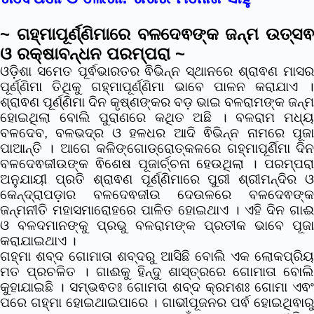
~ ଗହ୍ମାପୂର୍ଣ୍ଣିମାରେ ବଳଦେଵଙ୍କ ଜନ୍ମ ଉତ୍ସଵ
ଓ ରକ୍ଷାବନ୍ଧନ ପରମ୍ପରା ~
ଓଡ଼ିଶା ସମେତ ପୂର୍ଵଭାରତର ଵିଭିନ୍ନ ସ୍ଥାନରେ ଶ୍ରାଵଣ ମାସର
ପୂର୍ଣ୍ଣିମା ତିଥିକୁ ଗହ୍ମାପୂର୍ଣ୍ଣିମା ଭାବେ ପାଳନ କରାଯାଏ ।
ଶ୍ରାଵଣ ପୂର୍ଣ୍ଣିମା ଦିନ କୃଷ୍ଣଙ୍କର ବଡ଼ ଭାଇ ବଳରାମଙ୍କ ଜନ୍ମ
ହୋଇଥିଲା ବୋଲି ପୁରାଣରେ କଥିତ ଅଛି । ବଳରାମ ମଧ୍ୟ
ବଳଦେବ, ବଳଭଦ୍ର ଓ ହଳଧର ଆଦି ଵିଭିନ୍ନ ନାମରେ ପୂଜା
ପାଆନ୍ତି ।
ଆଗେ କଳିଙ୍ଗୋଡ୍ରୋତ୍କଳରେ ଗହ୍ମାପୂର୍ଣିମା ଦି
ବଳଦେଵଜୀଉଙ୍କ ଵିଶେଷ ପୂଜାର୍ଚ୍ଚନା ହେଉଥିଲା । ପରମ୍ପରା
ଅନୁଯାୟୀ ପ୍ରତି ଶ୍ରାଵଣ ପୂର୍ଣ୍ଣିମାରେ ପୁରୀ ଶ୍ରୀମନ୍ଦିର ଓ
କେନ୍ଦ୍ରାପଡ଼ାର ବଳଦେଵଜୀଉ ଦେଉଳରେ ବଳଦେଵଙ୍କ
ଜନ୍ମନୀତି ମହାସମାରୋହରେ ପାଳିତ ହୋଇଥାଏ । ଏହି ଦିନ ଗାଈ
ଓ ବଳଦମାନଙ୍କୁ ପ୍ରଭୁ ବଳରାମଙ୍କ ପ୍ରତୀକ ଭାବେ ପୂଜା
କରାଯାଇଥାଏ ।
ଗହ୍ମା ଶବ୍ଦ ଗୋମାତା ଶବ୍ଦରୁ ଆସିଛି ବୋଲି ଏକ ଲୋକପ୍ରିୟ
ମତ ପ୍ରଚଳିତ । ଗାଈକୁ ହିନ୍ଦୁ ଶାସ୍ତ୍ରରେ ଗୋମାତା ବୋଲି
କୁହାଯାଇଛି । ସମ୍ଭଵତଃ ଗୋମତା ଶବ୍ଦ କ୍ରମଶଃ ଗୋମା ଏଵଂ
ପରେ ଗହ୍ମା ହୋଇଥାଇପାରେ । ଗାଭୀପୂଜନର ପର୍ଵ ହୋଇଥିଵାରୁ