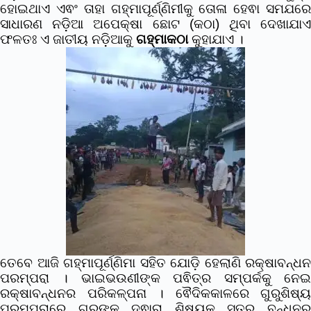
ହୋଇଥାଏ ଏଵଂ ତାହା ଗହ୍ମାପୂର୍ଣ୍ଣିମୀକୁ ତୋଳା ହେଵା ସମଯରେ
ସାଧାରଣ ନଡ଼ିଆ ଅପେକ୍ଷା ଛୋଟ (କଠା) ଥିବା ଦେଖାଯାଏ
ଫଳତଃ ଏ ଜାତୀୟ ନଡି଼ଆକୁ
ଗହ୍ମାକଠା
କୁହାଯାଏ ।
ତେବେ ଆଜି ଗହ୍ମାପୂର୍ଣ୍ଣିମା ସହିତ ଯୋଡ଼ି ହେଲାଣି ରକ୍ଷାବନ୍ଧନ
ପରମ୍ପରା । ଭାଇଭଉଣୀଙ୍କ ପଵିତ୍ର ସମ୍ପର୍କକୁ ନେଇ
ରକ୍ଷାବନ୍ଧନର ପରିକଳ୍ପନା । ଵୈଦିକକାଳରେ ଗୁରୁଶିଷ୍ୟ
ପରମ୍ପରାରେ ଗୁରୁଙ୍କ ଦ୍ଵାରା ଶିଷ୍ୟକୁ ସୂତ୍ର ବନ୍ଧନର