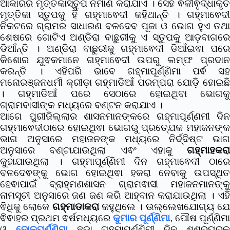
ଆକାରର ମୃତ୍ତିକାସ୍ତୁପ ନିର୍ମାଣ କରାଯାଏ । ସେହି ଵଳୀଵୃର୍ଦ୍ଧାକୃତି
ମୃତ୍ତିକା ସ୍ତୁପକୁ ହିଁ ଗହ୍ମାଵେଦୀ କହିଥାନ୍ତି ।
ଗହ୍ମାଵେଦୀ
ନିକଟରେ ଗ୍ରାମର ସାଧାରଣ ବଳଦେବ ପୂଜା ଓ ଭୋଗ ହୁଏ ତଥା
ଶେଷରେ ଗୋଟିଏ ଅଣ୍ଡିରା ବାଛୁରୀକୁ ଏ ସ୍ତୁପକୁ ଆଡ଼ବାଗରେ
ଡିଆଁନ୍ତି । ଅଣ୍ଡିରା ବାଛୁରୀକୁ ଗହ୍ମାଵେଦୀ ଡିଆଁଇଵା ପରେ
କିଶୋର ଯୁଵକମାନେ ଗହ୍ମାଵେଦୀ ଉପରୁ ଲମ୍ଫ ପ୍ରଦାନ
କରନ୍ତି । ଏହିପରି ଭାବେ ଗହ୍ମାପୂର୍ଣ୍ଣିମା ପର୍ଵ ସହ
ମନୋରଞ୍ଜନଧର୍ମୀ କ୍ରୀଡ଼ା ଗହ୍ମାଡିଆଁ ପରମ୍ପରା ଯୋଡ଼ି ହୋଇଛି
। ଗହ୍ମାଡିଆଁ ପରେ ସେଠାରେ ହୋଇଥିବା ଭୋଗକୁ
ଗ୍ରାମବାସୀଙ୍କ ମଧ୍ୟରେ ବଣ୍ଟନ କରାଯାଏ ।
ଆଗେ ପୁରୀଜିଲ୍ଲାର ଶାସନମାନଙ୍କରେ ଗହ୍ମାପୂର୍ଣ୍ଣମୀ ଦିନ
ଗହ୍ମାଵେଦୀଠାରେ ହୋଇଥିଵା ଭୋଗରୁ ପ୍ରତ୍ଯେକ ମହାଜନଙ୍କ
ଭାଗ ଅନୁସାରେ ମହାଜନଙ୍କ ମଧ୍ୟରେ ନିର୍ଦ୍ଦିଷ୍ଟ ଭାଗ
ଅନୁସାରେ ବଣ୍ଟାଯାଉଥିଲା ଏଵଂ ଏହାକୁ
ଗହ୍ମାହକରା
କୁହାଯାଉଥିଲା ।‌ ଗହ୍ମାପୂର୍ଣ୍ଣିମୀ ଦିନ ଗହ୍ମାଵେଦୀ ଠାରେ
ବଳଦେଵଙ୍କୁ ଭୋଗ ହୋଇଥିଵା ହକରା ନେବାକୁ ଉପସ୍ଥିତ
ହେଵାପାଇଁ ବ୍ରାହ୍ମଣଶାସନ ଗ୍ରାମଵାସୀ ମହାଜନମାନଙ୍କୁ
ନାମସୂଚୀ ଅନୁସାରେ ଜଣ ଜଣ କରି ଆହ୍ବାନ କରାଯାଉଥିଲା । ଏହି
ଵିଧିକୁ ଲୋକେ
ଗହ୍ମାଡାକରା
କହୁଥିଲେ । ଉଲ୍ଲେଖଯୋଗ୍ୟ ଯ
ଵିଵାହର ପ୍ରଥମ ଵର୍ଷମଧ୍ୟରେ
କୁମାର ପୂର୍ଣ୍ଣିମା
, ପୌଷ ପୂର୍ଣ୍ଣିମା
ଓ
ଦୋଳପୂର୍ଣ୍ଣିମା
ଛଡ଼ା ଗହ୍ମାପୂର୍ଣ୍ଣିମୀ ଦିନ ଶଶୁରଘରକ