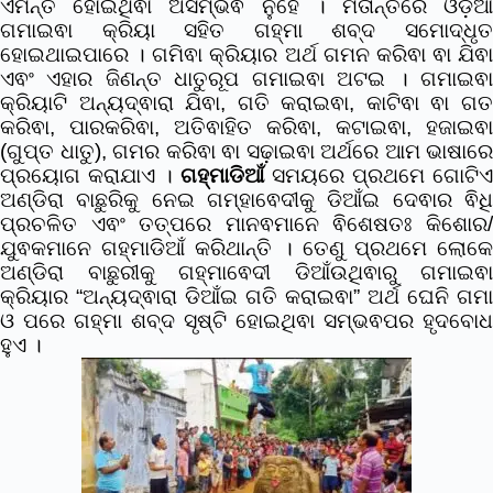
ଏମନ୍ତ ହୋଇଥିଵା ଅସମ୍ଭଵ ନୁହେଁ ।
ମତାନ୍ତରେ ଓଡ଼ି
ଗମାଇଵା କ୍ରିୟା ସହିତ ଗହ୍ମା ଶବ୍ଦ ସମୋଦ୍ଧୃତ
ହୋଇଥାଇପାରେ । ଗମିଵା କ୍ରିୟାର ଅର୍ଥ ଗମନ କରିଵା ଵା ଯିଵା
ଏଵଂ ଏହାର ଜିଣନ୍ତ ଧାତୁରୂପ ଗମାଇଵା ଅଟଇ । ଗମାଇଵା
କ୍ରିୟାଟି ଅନ୍ୟଦ୍ଵାରା ଯିଵା, ଗତି କରାଇଵା, କାଟିଵା ଵା ଗତ
କରିଵା, ପାରକରିଵା, ଅତିଵାହିତ କରିଵା, କଟାଇଵା, ହଜାଇଵା
(ଗୁପ୍ତ ଧାତୁ), ଗମର କରିଵା ଵା ସଢ଼ାଇଵା ଅର୍ଥରେ ଆମ ଭାଷାରେ
ପ୍ରୟୋଗ କରାଯାଏ ।
ଗହ୍ମାଡିଆଁ
ସମୟରେ ପ୍ରଥମେ ଗୋଟିଏ
ଅଣ୍ଡିରା ବାଛୁରିକୁ ନେଇ ଗମ୍ହାଵେଦୀକୁ ଡିଆଁଇ ଦେଵାର ଵିଧି
ପ୍ରଚଳିତ ଏଵଂ ତତ୍ପରେ ମାନଵମାନେ ଵିଶେଷତଃ କିଶୋର/
ଯୁଵକମାନେ ଗହ୍ମାଡିଆଁ କରିଥାନ୍ତି । ତେଣୁ ପ୍ରଥମେ ଲୋକେ
ଅଣ୍ଡିରା ବାଛୁରୀକୁ ଗହ୍ମାଵେଦୀ ଡିଆଁଉଥିଵାରୁ ଗମାଇଵା
କ୍ରିୟାର “ଅନ୍ୟଦ୍ଵାରା ଡିଆଁଇ ଗତି କରାଇଵା” ଅର୍ଥ ଘେନି ଗମା
ଓ ପରେ ଗହ୍ମା ଶବ୍ଦ ସୃଷ୍ଟି ହୋଇଥିଵା ସମ୍ଭଵପର ହୃଦବୋଧ
ହୁଏ ।