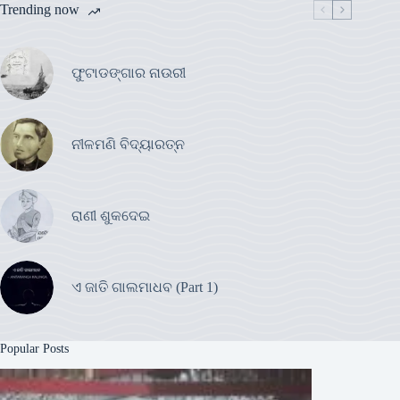
Trending now
ଫୁଟାଡଙ୍ଗାର ନାଉରୀ
ନୀଳମଣି ବିଦ୍ୟାରତ୍ନ
ରାଣୀ ଶୁକଦେଇ
ଏ ଜାତି ଗାଲମାଧବ (Part 1)
Popular Posts