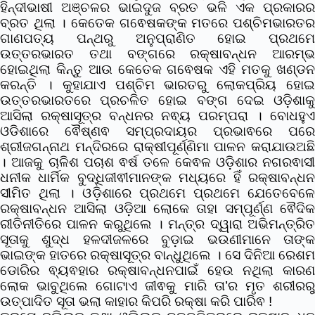
ହିନ୍ଦୀଭାଷୀ ଅଞ୍ଚଳର ଭାଇଦୁଜ ବ୍ରତ ଭଳି ଏକ ପ୍ରକାରର
ବ୍ରତ ଥିଲା । କେତେକ ଗଵେଷକଙ୍କ ମତରେ ପଶ୍ଚିମଭାରତର
ଗାଣପତ୍ୟ ପନ୍ଥରୁ ଅନୁପ୍ରାଣିତ ହୋଇ ପ୍ରଥମେ
ଉତ୍ତରଭାରତ ତଥା ବଙ୍ଗରେ ରକ୍ଷାବନ୍ଧନ ଆରମ୍ଭ
ହୋଇଥିଲା କିନ୍ତୁ ଆଉ କେତେକ ଗଵେଷକ ଏହି ମତକୁ ଖଣ୍ଡନ
କରନ୍ତି । କୁହାଯାଏ ପଶ୍ଚିମ ଭାରତରୁ ଲୋକପ୍ରିୟ ହୋଇ
ଉତ୍ତରଭାରତରେ ପ୍ରଚଳିତ ହୋଇ ବଙ୍ଗ ଦେଇ ଓଡ଼ିଶାକୁ
ଆସିଲା ରକ୍ଷାସୂତ୍ର ବନ୍ଧନର ନଵ୍ୟ ପରମ୍ପରା । ବୋଧହୁଏ
ଓଡିଶାରେ ଵୈଷ୍ଣଵ ସମ୍ପ୍ରଦାୟର ପ୍ରଭାଵରେ ପରେ
ଶ୍ରୀଜଗନ୍ନାଥ ମନ୍ଦିରରେ ରାକ୍ଷୀପୂର୍ଣ୍ଣିମା ପାଳନ କରାଯାଉଅଛି
। ଆଜକୁ ଚାଳିଶ ପଚାଶ ଵର୍ଷ ତଳେ କେଵଳ ଓଡ଼ିଶାର ନଗରଵାସୀ
ଧନୀକ ଧାର୍ମିକ ବୁଦ୍ଧିଜୀଵୀମାନଙ୍କ ମଧ୍ୟରେ ହିଁ ରକ୍ଷାବନ୍ଧନ
ସୀମିତ ଥିଲା । ଓଡ଼ିଶାରେ ପ୍ରଥମେ ପ୍ରଥମେ ଯେତେବେଳେ
ରକ୍ଷାବନ୍ଧନ ଆସିଲା ଓଡ଼ିଆ ଲୋକେ ତାହା ସମ୍ପୂର୍ଣ୍ଣ ଵୈଦିକ
ରୀତିନୀତିରେ ପାଳନ କରୁଥିଲେ ।
ମନ୍ତ୍ର ଦ୍ୱାରା ଅଭିମନ୍ତ୍ରି
ସୂତାକୁ ଶୁଦ୍ଧ ହଳଦୀଜଳରେ ବୁଡ଼ାଇ ଭଉଣୀମାନେ ତାଙ୍କ
ଭାଇଙ୍କ ହାତରେ ରକ୍ଷାସୂତ୍ର ବାନ୍ଧୁଥିଲେ ।
ସେ ଦିନିଆ ରେଶ
ଡୋରିର ଵ୍ୟଵହାର ରକ୍ଷାବନ୍ଧନପାଇଁ ହେଉ ନଥିଲା କାରଣ
ଲୋକ ଭାବୁଥିଲେ ଗୋଟାଏ ଜୀଵକୁ ମାରି ତା’ର ମୃତ ଶରୀରରୁ
ଉତ୍ପାଦିତ ସୂତା ଭଲା କାହାର କିପରି ରକ୍ଷା କରି ପାରିଵ !