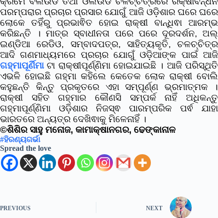
କ୍ରମେ ବଲିଉଡ ତଥା ଓଲିଉଡ ଚଳଚ୍ଚିତ୍ରରେ ରକ୍ଷାବନ୍ଧନ
ପରମ୍ପରାର ପ୍ରଚାର ପ୍ରସାର ଯୋଗୁଁ ଆଜି ଓଡ଼ିଶାର ଘରେ ଘରେ
ଲୋକେ ତହିଁରୁ ପ୍ରଭାଵିତ ହୋଇ ରାକ୍ଷୀ ବାନ୍ଧିଵା ଆରମ୍ଭ
କରିଛନ୍ତି ।
ମାତ୍ର ସ୍ବାଧୀନତା ପରେ ପରେ ଦୂରଦର୍ଶନ, ଅଲ
ଇଣ୍ଡିଆ ରେଡିଓ, ସମ୍ବାଦପତ୍ର, ସାହିତ୍ୟକୃତି, ଚଳଚ୍ଚିତ୍ର
ଆଦି ଗଣମାଧ୍ୟମରେ ପ୍ରଚାର ଯୋଗୁଁ ଓଡ଼ିଆଙ୍କ ପାଇଁ ଆଜି
ଗହ୍ମାପୂର୍ଣିମା
ଟା ରାକ୍ଷୀପୂର୍ଣ୍ଣିମା ହୋଇଯାଇଛି । ଆଜି ପରିସ୍ଥିତି
ଏଭଳି ହୋଇଛି ଗହ୍ମା କହିଲେ କେତେକ ଲୋକ ରାକ୍ଷୀ ବୋଲି
କହୁଛନ୍ତି କିନ୍ତୁ ପ୍ରକୃତରେ ଏହା ସମ୍ପୂର୍ଣ୍ଣ ଭ୍ରମାତ୍ମକ ।
ରାକ୍ଷୀ ସହିତ ଗହ୍ମାର କୌଣସି ସମ୍ପର୍କ ନାହିଁ ଅଧିକନ୍ତୁ
ଗହ୍ମାପୂର୍ଣ୍ଣିମା ଓଡ଼ିଶାର ନିଜସ୍ଵ ପାରମ୍ପରିକ ପର୍ଵ ଯାହା
ଭାରତରେ ଅନ୍ୟତ୍ର ଦେଖିଵାକୁ ମିଳେନାହିଁ ।
©ଶିଶିର ସାହୁ ମନୋଜ,
କାମାକ୍ଷାନଗର, ଢେଙ୍କାନାଳ
#ହିରଣ୍ୟଗର୍ଭା
Spread the love
PREVIOUS
NEXT