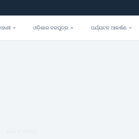
ାହାଣୀ
ଓଡ଼ିଶାର ବରପୁତ୍ର
ପର୍ଯ୍ୟଟନ ଆକର୍ଷଣ
ଭାଷା ଓ ସାହିତ୍ୟ