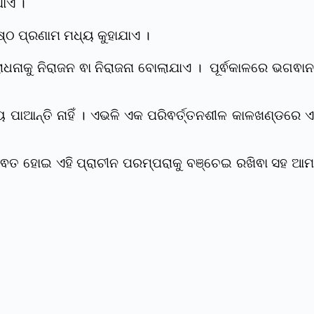
ଥାଏ ।
ଷ୍ଠ ପ୍ରଣାମ ମଧ୍ୟ କୁହାଯାଏ ।
ାଧନାକୁ ନିରାଜନ ଵା ନିରାଜନା ବୋଲାଯାଏ । ପୂର୍ଵକାଳରେ ଭଗଵା
ାଆନ୍ତି ନାହିଁ । ଏଭଳି ଏକ ପରିଵର୍ତ୍ତନଶୀଳ କାଳଖଣ୍ଡରେ ଏ
ଣ୍ଡଵତ ହୋଇ ଏହି ପ୍ରାଚୀନ ପରମ୍ପରାକୁ ବଞ୍ଚେଇ ରଖିଵା ସହ ଆମ