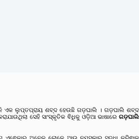
ଭଳି ଏକ ଲୁପ୍ତପ୍ରାୟ ଶବ୍ଦ ହେଉଛି ଗଡ଼ଘାଲି । ଗଡ଼ଘାଲି ଶବ୍ଦ
ଯାଉଥିଲା ସେହି ସାଂସ୍କୃତିକ ଵିଧିକୁ ଓଡ଼ିଆ ଭାଷାରେ
ଗଡ଼ଘାଲି
ୁଗ ଏଵେକାର ଅନେକ ଲୋକେ ଆଉ ନମସ୍କାର ସୁଦ୍ଧା କରିଵାକୁ