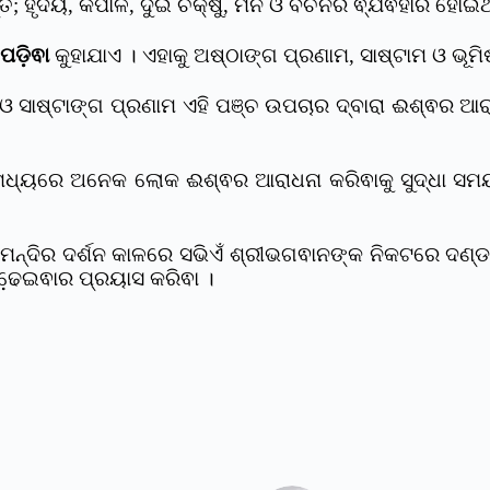
ହସ୍ତ; ହୃଦୟ, କପାଳ, ଦୁଇ ଚକ୍ଷୁ, ମନ ଓ ବଚନର ଵ୍ଯଵହାର ହୋଇ
ପଡି଼ଵା
କୁହାଯାଏ । ଏହାକୁ ଅଷ୍ଠାଙ୍ଗ ପ୍ରଣାମ, ସାଷ୍ଟାମ ଓ ଭୂମି
 ଓ ସାଷ୍ଟାଙ୍ଗ ପ୍ରଣାମ ଏହି ପଞ୍ଚ ଉପଚାର ଦ୍ବାରା ଈଶ୍ଵର ଆର
ଧ୍ୟରେ ଅନେକ ଲୋକ ଈଶ୍ଵର ଆରାଧନା କରିଵାକୁ ସୁଦ୍ଧା ସମୟ ପ
୍ତୁ ମନ୍ଦିର ଦର୍ଶନ କାଳରେ ସଭିଏଁ ଶ୍ରୀଭଗଵାନଙ୍କ ନିକଟରେ ଦ
ଢେ଼ଇଵାର ପ୍ରୟାସ କରିଵା ।