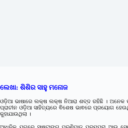
ଲେଖା: ଶିଶିର ସାହୁ ମନୋଜ
ଓଡ଼ିଆ ଭାଷାରେ ଲକ୍ଷ ଲକ୍ଷ ନିଆରା ଶବ୍ଦ ରହିଛି । ଅନେକ ପ
ପ୍ରାଚୀନ ଓଡ଼ିଆ ସାହିତ୍ୟରେ ଵିଶେଷ ଭାଵରେ ପ୍ରୟୋଗ ହେଉଥିଲା
କୁହାଯାଉଥିଲା ।
ଆଧୁନିକ ଯୁଗରେ ସାଷ୍ଟାଙ୍ଗ ପ୍ରଣିପାତ ପରମ୍ପରା ଆଉ ସେ