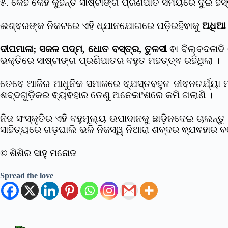
୫. କେହି କେହି କୁହନ୍ତି ସାଷ୍ଟାଙ୍ଗ ପ୍ରଣିପାତ ସମୟରେ ଦୁଇ 
ଈଶ୍ଵରଙ୍କ ନିକଟରେ ଏହି ଧ୍ଯାନଯୋଗରେ ପଡି଼ରହିଵାକୁ
ଅଧିଆ 
ଦୀପମାଳା; ସଜଳ ପଦ୍ମ, ଧୋତ ବସ୍ତ୍ର, ତୁଳସୀ
ଵା ବିଲ୍ବଦଳାଦି
ଭକ୍ତିରେ ସାଷ୍ଟାଙ୍ଗ ପ୍ରଣିପାତର ବହୁତ ମହତ୍ତ୍ଵ ରହିଥିଲା ।
ତେଵେ ଆଜିର ଆଧୁନିକ ସମାଜରେ ଵ୍ଯସ୍ତବହୁଳ ଜୀଵନଚର୍ଯ୍ୟା ମ
ଶବ୍ଦଗୁଡି଼କର ଵ୍ୟଵହାର ତେଣୁ ଅନେକାଂଶରେ କମି ଗଲାଣି ।
ନିଜ ସଂସ୍କୃତିର ଏହି ବହୁମୂଲ୍ୟ ଉପାଦାନକୁ ଛାଡ଼ିନଦେଇ ଚାଲନ
ସାହିତ୍ୟରେ ଗଡ଼ଘାଲି ଭଳି ନିଜସ୍ୱ ନିଆରା ଶବ୍ଦର ଵ୍ଯଵହାର ବ
© ଶିଶିର ସାହୁ ମନୋଜ
Spread the love