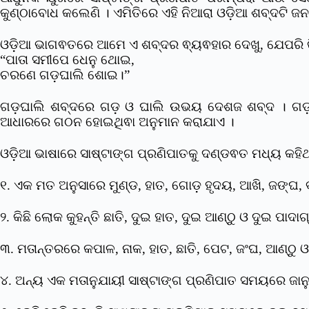
କୁଣ୍ଠାବୋଧ କଲେଣି । ଏମିତିରେ ଏହି ନିଆରା ଓଡ଼ିଆ ଶବ୍ଦଟି 
ଓଡ଼ିଆ ଭାଗଵତରେ ଆମେ ଏ ଶବ୍ଦର ଵ୍ୟଵହାର ଦେଖୁ, ଯେପରି କ
“ପାତା ସମୀପେ ଧେନୁ ଥୋଇ,
ଚରଣେ ଗଡ଼ଘାଲି ଶୋଇ।”
ଗଡ଼ଘାଲି ଶବ୍ଦରେ ଗଡ଼ ଓ ଘାଲି ଉଭୟ ଦେଶଜ ଶବ୍ଦ । ଗଡ଼ 
ଆଧାରରେ ଗଠନ ହୋଇଥିଵା ଅନୁମାନ କରାଯାଏ ।
ଓଡ଼ିଆ ଭାଷାରେ ସାଷ୍ଟାଙ୍ଗ ପ୍ରଣିପାତକୁ ଦଣ୍ଡଵତ ମଧ୍ୟ କହିଥା
୧. ଏକ ମତ ଅନୁସାରେ ମୁଣ୍ଡ, ହାତ, ଗୋଡ଼ ହୃଦୟ, ଆଖି, ଜଙ୍ଘ, ବ
୨. କିଛି ଲୋକ କୁହନ୍ତି ଛାତି, ଦୁଇ ହାତ, ଦୁଇ ଆଣ୍ଠୁ ଓ ଦୁଇ ପା
୩. ମତାନ୍ତରରେ କପାଳ, ନାକ, ହାତ, ଛାତି, ପେଟ, ଜଂଘ, ଆଣ୍ଠୁ ଓ
୪. ଅନ୍ୟ ଏକ ମତାନୁଯାୟୀ ସାଷ୍ଟାଙ୍ଗ ପ୍ରଣିପାତ ସମୟରେ ଜାନୁ, 