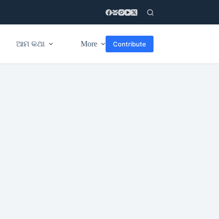
ଆମ କଥା
More
Contribute