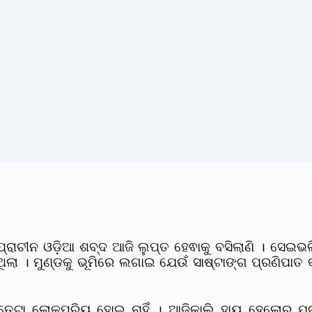
୍ରାଚୀନ ଓଡ଼ିଆ ଶବ୍ଦ ଆଜି ଲୁପ୍ତ ହେଵାକୁ ବସିଲାଣି । ସେଇ
 । ମୁଣ୍ଡକୁ ଭୂମିରେ ଲଗାଇ ଯେଉଁ ସାଷ୍ଟାଙ୍ଗ ପ୍ରଣିପାତ କରା
ତେଟା ଲୋକପ୍ରିୟ ହୋଇ ନାହିଁ । ଆଜିକାଲି ହାୟ ହେଲୋର ଯ