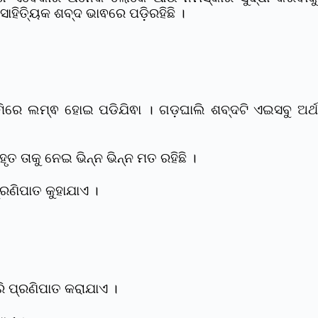
ହିତ୍ୟିକ ଶବ୍ଦ ଭାଵରେ ପଡି଼ରହିଛି ।
ରେ ଲମ୍ଵ ହୋଇ ପଡିଯିଵା । ଗଡ଼ଘାଲି ଶବ୍ଦଟି ଏଇସବୁ ଅର୍ଥ
ତ ତାକୁ ନେଇ ଭିନ୍ନ ଭିନ୍ନ ମତ ରହିଛି ।
୍ରଣିପାତ କୁହାଯାଏ ।
ରି ପ୍ରଣିପାତ କରାଯାଏ ।