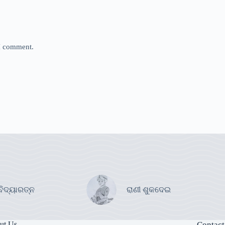
 I comment.
ବିଦ୍ୟାରତ୍ନ
ରାଣୀ ଶୁକଦେଇ
ut Us
Contact