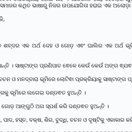
ଜନସମାଜର କଥିତ ଭାଷାରୁ ନିଜର ଉପଯୋଗିତା ହରାଇ ଏକ ଅଲୋଡ଼ା ସା
ି,
ଶବ୍ଦର ଏକ ଅର୍ଥ ଦେହ ଓ ଗୋଡ଼ ଏଵଂ ଘାଲିର ଏକ ଅର୍ଥ ଭୂମି
ନ୍ତି । ସାଷ୍ଟାଙ୍ଗ ପ୍ରଣିପାତ ଵେଳେ କେଉଁ କେଉଁ ଅଙ୍ଗ ଵ୍ଯଵହୃ
ଚନ ଓ ମନଦ୍ବାରା ଭୂମିରେ ଲୋଟିଵା ପ୍ରକ୍ରିୟାକୁ ସାଷ୍ଟାଙ୍ଗ ପ
ଦାଗ୍ରକୁ ଭୂମିରେ ଲଗେଇ ଦଣ୍ଡଵତ ହୁଅନ୍ତି ।
 ଗୋଡ଼ ଆଙ୍ଗୁଠି ଅଗ ସ୍ପର୍ଶ କରି ଦଣ୍ଡଵତ ହୁଅନ୍ତି ।
ପାଦ, ହସ୍ତ, ବକ୍ଷ, ଶିର, ବୁଦ୍ଧି, ବଚନ ଓ ଦୃଷ୍ଟିକୁ ଏକାକାର କ