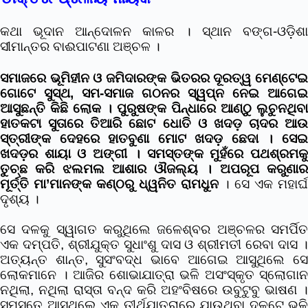
କଥା ଭୂଦାନ ଆନ୍ଦୋଳନ କାଳର । ସ୍ଥାନ ବଙ୍ଗ-ଓଡ଼ିଶା
ସୀମାନ୍ତର ବାଈପାଟଣା ଅଞ୍ଚଳ ।
ସମାଜରେ ଭୂମିହୀନ ଓ ଜମିଦାରଙ୍କ ଭିତରର ଦୂରତ୍ୱ ମେଣ୍ଟେଇ
ଗୋଟେ ସୁସ୍ଥ, ସମ-ସମାଜ ଗଠନର ସ୍ୱପ୍ନ ନେଇ ଆଗେଇ
ଆସୁଛନ୍ତି କିଛି ଲୋକ । ପୁରୁଷଙ୍କ ପିନ୍ଧାରେ ଆଣ୍ଠୁ ଲୁଚୁନଥିବା
ହାତକଟା ସୁତାରେ ତିଆରି ଛୋଟ ଧୋତି ଓ ଖଦଡ଼ ଚାଦର ଆଉ
ସ୍ତ୍ରୀଙ୍କ ଦେହରେ ହାତବୁଣା ମୋଟ ଖଦଡ଼ ଛେଦା । ସେଇ
ଖଦଡ଼ର ଶାୟା ଓ ଅଙ୍ଗୀ । ସମସ୍ତଙ୍କ ମୁହଁରେ ପଥଶ୍ରମକୁ
ତୁଚ୍ଛ କରି ଝଲମଲ ଆଶାର ଔଜଲ୍ୟ । ଅପରୂପ କରୁଣାର
ମୂର୍ତ୍ତି ମା’ମାନଙ୍କ କଣ୍ଠରୁ ଧ୍ୱନିତ ରାମଧୁନ
। ସେ ଏକ ମହାର୍ଘ
ଦୃଶ୍ୟ ।
ସେ ଦଳକୁ ସ୍ୱାଗତ କରୁଥିଲେ ଜଳେଶ୍ବର ଅଞ୍ଚଳର ସମର୍ପିତ
ଏକ ଦମ୍ପତି, ଶ୍ରୀଯୁକ୍ତ ସୁଧାଂଶୁ ଦାସ ଓ ଶ୍ରୀମତୀ ରେବା ଦାସ ।
ଅତ୍ୟନ୍ତ ଶାନ୍ତ, ସୁସଂବଦ୍ଧ ଭାବେ ଆଗେଇ ଆସୁଥିଲେ ସେ
ଲୋକମାନେ । ଆଜିର ଶୋଭାଯାତ୍ରା ଭଳି ଅସଂସ୍କୃତ ସ୍ଲୋଗାନ
ନଥିଲା, ନଥିଲା ରାସ୍ତା ବନ୍ଦ କରି ଅହଂବିଷରେ ଉବୁଟୁବୁ ଭାଷଣ ।
ସମସ୍ତେ ଆସୁଥିଲେ ଏକ ତୀର୍ଥଯାତ୍ରାରେ ଯାଉଥିବା ଦଳଟେ ଭଳି