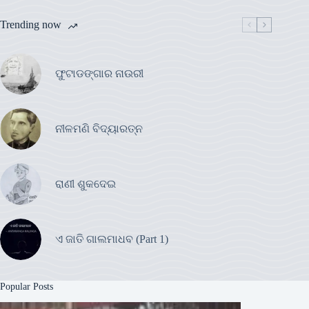
Trending now
ଫୁଟାଡଙ୍ଗାର ନାଉରୀ
ନୀଳମଣି ବିଦ୍ୟାରତ୍ନ
ରାଣୀ ଶୁକଦେଇ
ଏ ଜାତି ଗାଲମାଧବ (Part 1)
Popular Posts