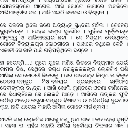
ଯୋଡହସ୍ତରେ ଆଗେଇ ଆସି ଗୋଟେ ଜାଗାରେ ଅଟକିଲେ
ଅଭିଯାତ୍ରୀର ଦଳ । ଆଜି ଏଇଠି ଜନସଭା ଓ ବିଶ୍ରାମ ।
ସେ ଦଳରେ ଥିଲେ ଜଣେ ଅତ୍ୟନ୍ତ ସୁନ୍ଦରୀ ମହିଳା । ଚେହେରା
ଦ୍ୟୁତିମନ୍ତ । ଦେହର ରଙ୍ଗ ସୁଗୌର । ମୁହଁରେ ମୂର୍ତ୍ତିମନ୍ତ
ମାତୃତ୍ୱ ଓ ଆଭିଜାତ୍ୟର ଛଟା । ସେ ବିଶ୍ରାମ ନେଉଥିଲେ
ଗୋଟେ ବିଦ୍ୟାଳୟର କୋଠରୀରେ । ପାଖରେ ନଥିଲେ କେହି ।
ଏକାକୀ ସେ କାନି ପାରି ଗଡ଼ିପଡ଼ିଥିଲେ ଦଣ୍ଡେ ।
ହା ହତୋସ୍ମି….! ଯୁଗେ ଯୁଗେ ମଣିଷ ଭିତରେ ବିଦ୍ୟମାନ ଯେଉଁ
କାମର ବିଷ, ସେଥିରେ ଦଗ୍ଧ ନରକୁଳକଳଙ୍କ ଲୋକଟିଏ ପଶି
ଆସିଲା ସେ କୋଠରୀ ଭିତରକୁ । ତାର ପାଦଶବ୍ଦ କିମ୍ବା ତା ବିକୃତ
ଚେତନା-ସମ୍ଭୁତ ବିଷ-ବଳୟର ପ୍ରଭାବରେ ଭାଜିଗଲା
ଦେବୀଙ୍କର ତନ୍ଦ୍ରା । ଆଖି ଖୋଲି ମୁଣ୍ଡରେ ଓଢଣା ଟାଣିନେଇ
ସେ ସିଧାଚାହିଁଲେ ସେ ଲୋକଟି ଆଡ଼େ । ଆଖିରେ ତାଙ୍କର ଫୁଟି
ଉଠିଲା ଅନନ୍ତ କରୁଣା-ସମ୍ଭୁତ ବିଷାଦ ଆଉ ଝରିପଡ଼ିଲା ଦୁଇଧାର
ଲୁହ, ଛାତି ଥରେଇ ବାହାରି ଆସିଲା ଗୋଟେ ଦୀର୍ଘଶ୍ଵାସ !
ଅଟକି ଗଲା ଲୋକଟିର ଆଗକୁ ବଢ଼ୁଥିବା ପାଦ । ନତ ହେଲା ଦୃଷ୍ଟି
। ସହସା ତା’ ମୁହଁରୁ ବାହାରି ଆସିଲା ଦୁର୍ବୋଧ୍ୟ ଚିତ୍କାର ଏକ ।