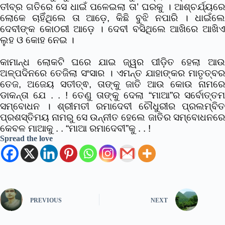
ତୀବ୍ର ଗତିରେ ସେ ଧାଇଁ ପଳେଇଲା ତା’ ଘରକୁ । ଆଶ୍ଚର୍ଯ୍ୟରେ
ଲୋକେ ଚାହିଁଥିଲେ ତା ଆଡ଼େ, କିଛି ବୁଝି ନପାରି । ଧାଇଁଲେ
ଦେବୀଙ୍କ କୋଠରୀ ଆଡ଼େ । ଦେବୀ ବସିଥିଲେ ଆଖିରେ ଆଖିଏ
ଲୁହ ଓ କୋହ ନେଇ ।
କାମାନ୍ଧ ଲୋକଟି ଘରେ ଯାଇ ଜ୍ୱର ପୀଡ଼ିତ ହେଲା ଆଉ
ଅଳ୍ପଦିନରେ ତେଜିଲା ସଂସାର । ଏମନ୍ତ ଯାହାଙ୍କର ମାତୃତ୍ବର
ତେଜ, ଅଜେୟ ସତୀତ୍ଵ, ତାଙ୍କୁ ଜାତି ଆଉ କୋଉ ନାମରେ
ଡାକନ୍ତା ଯେ . . ! ତେଣୁ ତାଙ୍କୁ ଦେଲା “ମାଆ”ର ସର୍ବୋତ୍ତମ
ସମ୍ବୋଧନ । ଶ୍ରୀମତୀ ରମାଦେବୀ ଚୌଧୁରୀର ପ୍ରଲମ୍ବିତ
ପ୍ରଶସ୍ତିମୟ ନାମରୁ ସେ ଉନ୍ନୀତ ହେଲେ ଜାତିର ସମ୍ବୋଧନରେ
କେବଳ ମାଆକୁ . . “ମାଆ ରମାଦେବୀ”କୁ . . !
Spread the love
PREVIOUS
NEXT