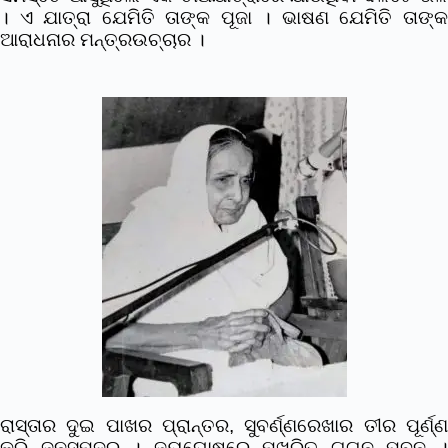
। ଏ ଯାତ୍ରା ଯେମିତି ତାଙ୍କ ପୂଜା । ଭାଷଣ ଯେମିତି ତାଙ୍କ
ଆରାଧନାର ମନ୍ତ୍ରଉଚ୍ଚାର ।
ରାସ୍ତାର ଦୁଇ ପାଖର ପ୍ରାନ୍ତର, ସୁବର୍ଣ୍ଣରେଖାର ତୀର ପୂର୍ଣ୍ଣ
କରି ଜନସମୁଦ୍ର । ଜୟଘୋଷରେ ମୁଖରିତ ଗଗନ ପବନ ।