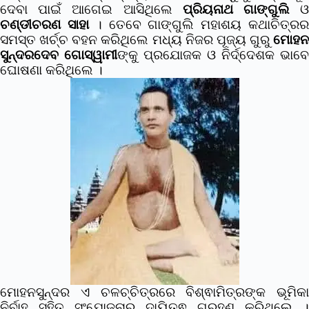
ଦେବା ପାଇଁ ଆଗେଇ ଆସିଥିଲେ
ପ୍ରିୟନାଥ ଗାଙ୍ଗୁଲି
ଚଣ୍ଡୀଚରଣ ସାହା
। ତେବେ ଗାଙ୍ଗୁଲି ମହାଶୟ କଥାଚିତ୍ର
ସମସ୍ତ ଖର୍ଚ୍ଚ ବହନ କରିଥିଲେ ମଧ୍ୟ ନିଜର ପୂଜ୍ୟ ଗୁରୁ
ମୋହନ
ସୁନ୍ଦରଦେବ ଗୋସ୍ୱାମୀ
ଙ୍କୁ ପ୍ରଯୋଜକ ଓ ନିର୍ଦ୍ଦେଶକ ଭାବେ
ଘୋଷଣା କରିଥିଲେ ।
ମୋହନସୁନ୍ଦର ଏ ଚଳଚ୍ଚିତ୍ରରେ ବିଶ୍ଵାମିତ୍ରଙ୍କ ଭୂମିକା
ନିର୍ବାହ ସହିତ ସଂଯୋଜନାର ଦାୟିତ୍ଵ ଗ୍ରହଣ କରିଥିଲେ ।