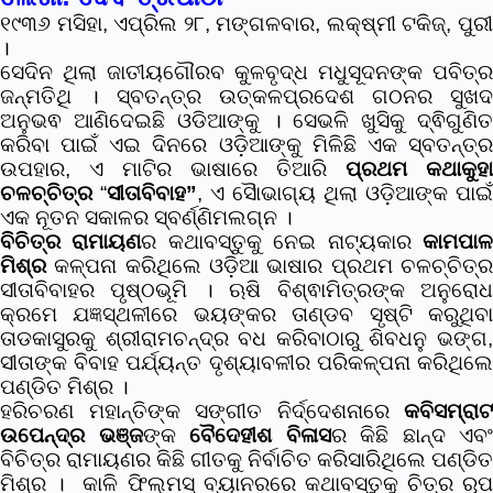
୧୯୩୬ ମସିହା, ଏପ୍ରିଲ ୨୮, ମଙ୍ଗଳବାର, ଲକ୍ଷ୍ମୀ ଟକିଜ୍, ପୁରୀ
।
ସେଦିନ ଥିଲା ଜାତୀୟଗୌରବ କୁଳବୃଦ୍ଧ ମଧୁସୂଦନଙ୍କ ପବିତ୍ର
ଜନ୍ମତିଥି । ସ୍ବତନ୍ତ୍ର ଉତ୍କଳପ୍ରଦେଶ ଗଠନର ସୁଖଦ
ଅନୁଭଵ ଆଣିଦେଇଛି ଓଡିଆଙ୍କୁ । ସେଭଳି ଖୁସିକୁ ଦ୍ଵିଗୁଣିତ
କରିବା ପାଇଁ ଏଇ ଦିନରେ ଓଡ଼ିଆଙ୍କୁ ମିଳିଛି ଏକ ସ୍ବତନ୍ତ୍ର
ଉପହାର, ଏ ମାଟିର ଭାଷାରେ ତିଆରି
ପ୍ରଥମ କଥାକୁହା
ଚଳଚ୍ଚିତ୍ର
“
ସୀତାବିବାହ”
, ଏ ସୈାଭାଗ୍ୟ ଥିଲା ଓଡ଼ିଆଙ୍କ ପାଇଁ
ଏକ ନୂତନ ସକାଳର ସ୍ବର୍ଣ୍ଣିମଲଗ୍ନ ।
ବିଚିତ୍ର ରାମାୟଣ
ର କଥାବସ୍ତୁକୁ ନେଇ ନାଟ୍ୟକାର
କାମପା
ମିଶ୍ର
କଳ୍ପନା କରିଥିଲେ ଓଡ଼ିଆ ଭାଷାର ପ୍ରଥମ ଚଳଚ୍ଚିତ୍ର
ସୀତାବିବାହର ପୃଷ୍ଠଭୂମି । ଋଷି ବିଶ୍ଵାମିତ୍ରଙ୍କ ଅନୁରୋଧ
କ୍ରମେ ଯଜ୍ଞସ୍ଥଳୀରେ ଭୟଙ୍କର ତାଣ୍ଡବ ସୃଷ୍ଟି କରୁଥିବା
ତାଡକାସୁରକୁ ଶ୍ରୀରାମଚନ୍ଦ୍ର ବଧ କରିବାଠାରୁ ଶିବଧନୁ ଭଙ୍ଗ,
ସୀତାଙ୍କ ବିବାହ ପର୍ଯ୍ୟନ୍ତ ଦୃଶ୍ୟାବଳୀର ପରିକଳ୍ପନା କରିଥିଲେ
ପଣ୍ଡିତ ମିଶ୍ର ।
ହରିଚରଣ ମହାନ୍ତିଙ୍କ ସଙ୍ଗୀତ ନିର୍ଦ୍ଦେଶନାରେ
କବିସମ୍ରାଟ
ଉପେନ୍ଦ୍ର ଭଞ୍ଜ
ଙ୍କ
ବୈଦେହୀଶ ବିଳାସ
ର କିଛି ଛାନ୍ଦ ଏବଂ
ବିଚିତ୍ର ରାମାୟଣର କିଛି ଗୀତକୁ ନିର୍ବାଚିତ କରିସାରିଥିଲେ ପଣ୍ଡିତ
ମିଶ୍ର । କାଳି ଫିଲ୍ମସ୍ ବ୍ୟାନରରେ କଥାବସ୍ତୁକୁ ଚିତ୍ର ରୂପ