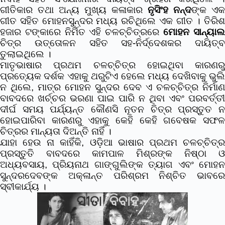
ଗୀତିକାର ତଥା ଅନ୍ୟ ମୁଖ୍ୟ କଳାକାର
ନୃସିଂହ ନନ୍ଦ
ଙ୍କ ଏକ
ଗୀତ ସହିତ ମୋହନସୁନ୍ଦର ମଧ୍ୟ ରଚିଥିଲେ ଏକ ଗୀତ । ତିରିଶ
ହଜାର ଟଙ୍କାରେ ନିର୍ମିତ ଏହି ଚଳଚ୍ଚିତ୍ରରେ
ମୋହନ ସାନ୍ୟା
ଚିତ୍ର ଉତ୍ତୋଳନ ସହିତ ସହ-ନିର୍ଦ୍ଦେଶକର ଦାୟିତ୍ବ
ତୁଲାଇଥିଲେ ।
ମାତୃଭାଷାର ପ୍ରଥମ ଚଳଚ୍ଚିତ୍ର ହୋଇଥିବା କାରଣରୁ
ପ୍ରତ୍ୟେକ ଦର୍ଶକ ଏହାକୁ ଥରୁଟିଏ ହେଲେ ମଧ୍ୟ ଦେଖିବାକୁ ଭୁଲି
ନ ଥିଲେ, ମାତ୍ର ମୋହନ ସୁନ୍ଦର ଦେବ ଏ ଚଳଚ୍ଚିତ୍ର ନିର୍ମାଣ
ବାବଦରେ ଖର୍ଚ୍ଚର ଭରଣା ପାଇ ପାରି ନ ଥିବା ଏବଂ ପରବର୍ତ୍ତୀ
ଦୀର୍ଘ ସମୟ ପର୍ଯ୍ୟନ୍ତ କୌଣସି ନୂତନ ଚିତ୍ର ପ୍ରସ୍ତୁତ ନ
ହୋଇପାରିବା କାରଣରୁ ଏହାକୁ କେହି କେହି ଗବେଷକ ସଫଳ
ଚିତ୍ରର ମାନ୍ୟତା ଦିଅନ୍ତି ନାହିଁ ।
ଯାହା ହେଉ ନା କାହିଁକି, ଓଡ଼ିଆ ଭାଷାର ପ୍ରଥମ ଚଳଚ୍ଚିତ୍ର
ପ୍ରସ୍ତୁତି ବାବଦରେ କାମପାଳ ମିଶ୍ରଙ୍କ ନିଷ୍ଠା ଓ
ଅଧ୍ୟବସାୟ, ପ୍ରିୟନାଥ ଗାଙ୍ଗୁଲିଙ୍କ ତ୍ୟାଗ ଏବଂ ମୋହନ
ସୁନ୍ଦରଦେବଙ୍କ ଅକ୍ଳାନ୍ତ ପରିଶ୍ରମ ନିଶ୍ଚିତ ଭାବରେ
ସ୍ବୀକାର୍ଯ୍ୟ ।