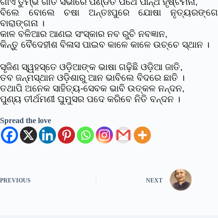
ଗାଏ ତୁମ୍ଭ ଗୀତ ସଭାରେ ପଣ୍ଡିତ ପଥେ ପାନ୍ଥ ହୃଷ୍ଟମନା,
ବିଲେ ବୋଲେ ଚଷା ଅନ୍ତଃପୁରେ ଯୋଷା ନୃତ୍ୟରଙ୍ଗେ
ବାରାଙ୍ଗନା ।
କାଳ ବଳିଆର ଆଣଇ ସଂସ୍କାର ନବ ରୁଚି ନବଜ୍ଞାନ,
କିନ୍ତୁ ବୈଦେହୀଶ ବିଳାସ ପାଇବ କାଳେ କାଳେ ଉଚ୍ଚେ ସ୍ଥାନ ।
ସୃଜିଣ ସ୍ୱହସ୍ତେ ଓଡ଼ିଆଙ୍କ ଭାଷା ଗଢ଼ିଛି ଓଡ଼ିଆ ଜାତି,
ତବ ଜନ୍ମସ୍ଥାନ ଓଡ଼ିଶାରୁ ଆନ ଭାବିଲେ ବିଦରେ ଛାତି ।
ତଥାପି ଅନେକ ସାହିତ୍ୟ-ସେବକ ଭାବି ଉତ୍କଳ ନନ୍ଦନ,
ପୁଣ୍ୟ ତୀର୍ଥମଣୀ ଘୁମୁସର ପଦେ କରିବେ ନିତି ବନ୍ଦନ ।
Spread the love
PREVIOUS
NEXT