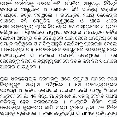
ତାଙ୍କ ଦରବାରକୁ ଅନେକ କବି, ପଣ୍ଡିତ, ସାଧୁସନ୍ଥ ବିଭିନ୍ନ
ସମୟରେ ଆସୁଥିଲେ ଓ ସେଠାରେ ରହି ସାହିତ୍ୟ ସଙ୍ଗୀତ
ବିଷୟରେ ଚର୍ଚ୍ଚା କରୁଥିଲେ । ଉପେନ୍ଦ୍ର ମଧ୍ୟ ଜେଜେଙ୍କ
ପାଖରେ ବସି ସେଗୁଡିକ ଶୁଣୁଥିଲେ ଓ ଧୀରେ ଧୀରେ
ସେମାନଙ୍କଦ୍ୱାରା ପ୍ରଭାବିତ ହୋଇ ସେ ଶାସ୍ତ୍ରମାନ ଆୟତ୍ତ
କରିଥିଲେ । ଚାହାଳୀରେ ପଢୁଥିବା ସମୟରେ ଉପେନ୍ଦ୍ର କବିତା
ଲେଖିବା ଆରମ୍ଭ କରି ଦେଇଥିଲେ ଯାହା ଜେଜେ ଧନଞ୍ଜୟ ବେଶ୍
ପସନ୍ଦ କରିଥିଲେ ଓ ନାତିକୁ ଆହୁରି ଲେଖିବାକୁ ପ୍ରେରଣା ଦେଲେ
। ଉପେନ୍ଦ୍ର ଯାହା ଯେତେବେଳେ ଲେଖୁଥିଲେ ଜେଜେଙ୍କୁ ନେଇ
ଦେଖାଉଥିଲେ ଓ ତାଙ୍କର ପରାମର୍ଶ ନେଉଥିଲେ । ସେ
ଜେଜେଙ୍କୁ ନିଜର କାବ୍ୟଗୁରୁ ଭାବରେ ବିଚାର କରି ନିଜ ସାଧନାରେ
ଆଗେଇ ଯାଉଥିଲେ ।
ରାଜା ଧନଞ୍ଜୟଙ୍କ ଦରବାରକୁ ଥରେ ରଘୁନାଥ ନାମରେ ଜଣେ
ସିଦ୍ଧପୁରୁଷ ସନ୍ୟାସୀ ଅସିଥିଲେ । ସେ ଉପେନ୍ଦ୍ରଙ୍କର
ପାଠପଢ଼ା ଓ କବିତା ଲେଖିବାର ଆଗ୍ରହ ଦେଖି ତାଙ୍କୁ “ତାରକ
ମନ୍ତ୍ର” ବୋଲି ଏକ ସିଦ୍ଧ ମନ୍ତ୍ର ଶିଖାଇ ଏହାକୁ କେମିତି ସାଧନା
କରିବାକୁ ହେବ ବତାଇଦେଲେ । ମନ୍ତ୍ରଟି ଶିଖିବା ପାଇଁ
ଉପେନ୍ଦ୍ର କୁଲାଡ଼ଗଡ଼ ଛାଡ଼ି ଅଳ୍ପ ଦୂରରେ ଥିବା ଏକ ନିର୍ଜନ
ସ୍ଥାନକୁ ଚାଲିଗଲେ । ହିଂସ୍ରଜନ୍ତୁପୂର୍ଣ୍ଣ ଓ ପାହାଡ ପର୍ବତଘେରା