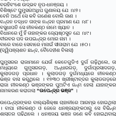
ବରହିବଂଶେ ଉଦ୍ଭବ ନୃପ-ଧନଞ୍ଜୟ ।
ବିଶିଷ୍ଟେ ଘୁମୁସରଅଧିପ ଗୁଣାଳୟ ଯେ ।୪୭।
ବେନି ଅର୍ଥେ ସେ କବି ଗଣେଶ ବୋଲି ଜାଣ ।
ବନ୍ଦନ ତଦ୍ଧତ ତାଙ୍କ ନନ୍ଦନ ପ୍ରମାଣ ଯେ ।୪୮।
ବସୁଧାପତି ସେ ନୀଳକଣ୍ଠ ନାମେ ଖ୍ୟାତ ।
ବିଧାନରେ ମୁଁ ହିଁ ତାହାଙ୍କର ଜ୍ୟେଷ୍ଠସୁତ ଯେ ।୪୯।
ବୀରବର ପଦ ଉପଇନ୍ଦ୍ର ମୋର ନାମ ।
ବାରେ ବାରେ ସେବାରେ ମନାଇଁ ସୀତାରାମ ଯେ ।୫୦।
(ଦ୍ୱିପଞ୍ଚାଶତ ଛାନ୍ଦ, ବୈଦେହୀଶ ବିଳାସ)
ଘୁମୁସରର ରାଜାମାନେ ଯେଉଁ କେତେଗୁଡିଏ ଦୁର୍ଗ ଗଢ଼ିଥିଲେ, ତା
ମଧ୍ୟରେ ଗୁମୁସରଗଡ଼, ଅନ୍ଧାରଗଡ଼, ଦୁର୍ଗାପ୍ରସାଦଗଡ଼,
କୁଲାଡଗଡ଼ ପ୍ରଧାନ । କୁଲାଡଗଡ଼ ଦୁର୍ଗମଧ୍ୟରେ ନୀଳକଣ୍ଠ
ଭଞ୍ଜ ବାସ କରୁଥିଲେ । ୧୭୩୦ ଖ୍ରୀଷ୍ଟାବ୍ଦର କୁଲାଡଗଡ଼ରେ
ରାଜା ନୀଳକଣ୍ଠ ଭଞ୍ଜଙ୍କର ପୁଅଟିଏ ଜନ୍ମ ହେଲା ଯାହାଙ୍କର
ନାମକରଣ କରାଗଲା
“ଉପେନ୍ଦ୍ର ଭଞ୍ଜ”
।
ଉପେନ୍ଦ୍ରଙ୍କର ବାଲ୍ୟଶିକ୍ଷା ଚାହାଳୀରେ ଆରମ୍ଭ ହୋଇଥିଲା
। ବାପା ନୀଳକଣ୍ଠ ଓ ଜେଜେ ଧନଞ୍ଜୟଙ୍କଠାରୁ ସେ ବିଭିନ୍ନ
ଶାସ୍ତ୍ର ପଢ଼ିଥିଲେ । ଧନଞ୍ଜୟ ଭଞ୍ଜ ଜଣେ କବି ହୋଇଥିବାରୁ