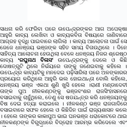
ସାଧନା କରି ଫେରିବା ପରେ ଉପେନ୍ଦ୍ରଙ୍କର ଆଗ ଅପେକ୍ଷା
ଆହୁରି କାବ୍ୟ ଲେଖିବା ଓ କାବ୍ୟକବିତା ବିଷୟରେ ଜାଣିବାରେ
ଆଗ୍ରହ ବୃଦ୍ଧି ପାଇବାରେ ଲାଗିଲା । କାବ୍ୟ ଆଲୋଚନା ପାଇଁ ସେ
ଜେଜେ ଧନଞ୍ଜୟ ଭଞ୍ଜଙ୍କ ସହିତ ସମୟ ବିତାଉଥିଲେ । ଦିନେ
ସାହିତ୍ୟ ଆଲୋଚନା ହେଉଥିଲା ବେଳେ ଧନଞ୍ଜୟ ନିଜର ଶ୍ରେଷ୍ଠ
କାବ୍ୟ
‘ରଘୁନାଥ ବିଳାସ’
ଉପେନ୍ଦ୍ରଙ୍କୁ ଦେଲେ ଓ କିଛି
ଦୋଷତ୍ରୁଟି ଥିଲେ ନିର୍ଭୟରେ ତାଙ୍କୁ ଜଣେଇବାକୁ କହିଲେ ।
ଉପେନ୍ଦ୍ର କାବ୍ୟଟିକୁ ମନଦେଇ ପଢ଼ିସାରିଲା ପରେ ଅଳଙ୍କାରର
ପ୍ରୟୋଗ କରିଥିଲେ ଆହୁରି ଭଲ ହୋଇଥାନ୍ତା ବୋଲି କହିଲେ,
ଧନଞ୍ଜୟ ଭଞ୍ଜ ଏକଥା ଶୁଣି ଖୁସି ହେଲେ ।
ରାଣୀ ମଣ୍ଡାଦେବ
ତାଙ୍କ ପୁଅ ନୀଳକଣ୍ଠଙ୍କୁ ଭଞ୍ଜବଂଶର ରାଜସିଂହାସନରେ
ବସାଇବାକୁ ଚାହୁଁଥିଲେ, ତେଣୁ ସେ ଷଡଯନ୍ତ୍ର କରି ଧନଞ୍ଜୟଙ୍କୁ
ବିଷ ଦେଇ ହତ୍ୟା କରାଇଲେ । ନୀଳକଣ୍ଠ ଭଞ୍ଜ ରାଜଗାଦିରେ
ବସାଇବାରେ ସଫଳ ହେଲେ ଓ କିଛିଦିନ ପାଇଁ ରାଜ୍ୟଶାସନ କଲେ
। ହେଲେ ତାଙ୍କର କାକାପୁଅ ଭାଇ ଘନଭଞ୍ଜ ଧରାକୋଟରେ ଥାଇ
ନୀଳକଣ୍ଠଙ୍କ ବିରୁଦ୍ଧରେ ବିଦ୍ରୋହ ଆରମ୍ଭ କରିଦେଲେ ଏବଂ