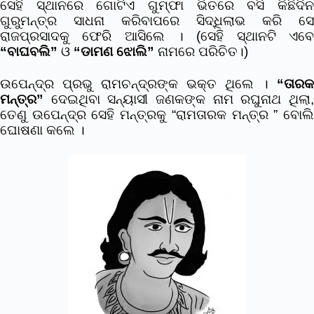
ସେହି ସ୍ଥାନରେ ଗୋଟିଏ ଗୁମ୍ଫା ଭିତରେ ବସି କିଛିଦିନ
ଗୁରୁମନ୍ତ୍ର ସାଧନା କରିବାପରେ ସିଦ୍ଧିଲାଭ କରି ସେ
ରାଜପ୍ରସାଦକୁ ଫେରି ଆସିଲେ । (ସେହି ସ୍ଥାନଟି ଏବେ
“ବାଘବଲି”
ଓ
“ଡାମଣ ଝୋଲି”
ନାମରେ ପରିଚିତ।)
ଉପେନ୍ଦ୍ର ପ୍ରଭୁ ରାମଚନ୍ଦ୍ରଙ୍କ ଭକ୍ତ ଥିଲେ ।
“ତାରକ
ମନ୍ତ୍ର”
ଦେଇଥିବା ସନ୍ୟାସୀ ଜଣକଙ୍କ ନାମ ରଘୁନାଥ ଥିଲା,
ତେଣୁ ଉପେନ୍ଦ୍ର ସେହି ମନ୍ତ୍ରକୁ “ରାମତାରକ ମନ୍ତ୍ର ” ବୋଲି
ଘୋଷଣା କଲେ ।