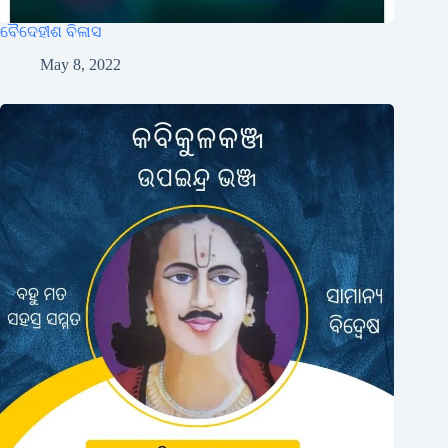
ବୈଦେହୀଶ ବିଳାସ
May 8, 2022