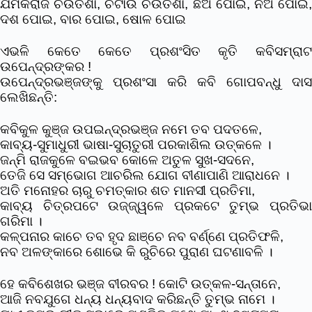
ଯମକରାଜ ଚଉତିଶା, ଚିଟାଉ ଚଉତିଶା, ଛଅ ପୋଇ, ନଅ ପୋଇ,
ଦଶ ପୋଇ, ବାର ପୋଇ, ଷୋଳ ପୋଇ
ଏଭଳି କେତେ କେତେ ପ୍ରଶଂସିତ କୃତି କବିସମ୍ରାଟ
ଉପେନ୍ଦ୍ରଙ୍କର !
ଉପେନ୍ଦ୍ରଭଞ୍ଜଙ୍କୁ ପ୍ରଶଂସା କରି କବି ଗୋପବନ୍ଧୁ ଦାସ
ଲେଖିଛନ୍ତି:
କବିକୁଳ କୁଞ୍ଜ ଉପଇନ୍ଦ୍ରଭଞ୍ଜ ନମେ ତବ ପଦତଳେ,
କାବ୍ୟ-ସୁମାଧୁରୀ ଭାଷା-ସୁଚାତୁରୀ ପରକାଶିଲ ଉତ୍କଳେ ।
ଜନ୍ମି ରାଜକୁଳେ ବଇଭବ କୋଳେ ଅତୁଳ ସୁଖ-ସଦନେ,
ତେଜି ସେ ସମ୍ଭୋଗ ଆଚରିଲ ଯୋଗ ବୀଣାପାଣି ଆରାଧନେ ।
ଅତି ମନୋହର ଚାରୁ ଚମତ୍କାର ଶତ ମାନସୀ ପ୍ରତିମା,
କାବ୍ୟ ଚିତ୍ରପଟେ ଉଜ୍ଜ୍ୱଳେ ପ୍ରକଟେ ତୁମ୍ଭ ପ୍ରତିଭା
ଗରିମା ।
କଳ୍ପନାର କାଚେ ତବ ହୃଦ ଛାଞ୍ଚେ ନବ ବର୍ଣ୍ଣେ ପ୍ରତିଫଳି,
ନବ ଅଳଙ୍କାରେ ଶୋଭେ କି ରୁଚିରେ ପୁରାଣ ଘଟଣାବଳି ।
ହେ କବିଶେଖର ଭଞ୍ଜ ବୀରବର ! କୋଟି ଉତ୍କଳ-ସନ୍ତାନେ,
ଆଜି ନବଯୁଗେ ଧନ୍ୟ ଧନ୍ୟବାଦ କରିଛନ୍ତି ତୁମ୍ଭ ନାମେ ।