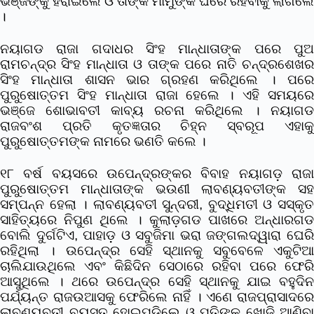
ଭଞ୍ଜଙ୍କୁ ହରାଇଲେ ଓ ତାଙ୍କ ମାମୁଁଙ୍କ ଘରେ ରହିବାକୁ ଲାଗିଲେ
।
ନୟାଗଡ ରାଜା ଗଦାଧର ସିଂହ ମାନ୍ଧାତାଙ୍କ ପରେ ପୁଅ
ରାମଚନ୍ଦ୍ର ସିଂହ ମାନ୍ଧାତା ଓ ତାଙ୍କ ପରେ ନାତି ଚନ୍ଦ୍ରଶେଖର
ସିଂହ ମାନ୍ଧାତା ଶାସନ ଭାର ଗ୍ରହଣ କରିଥିଲେ । ପରେ
ପୁରୁଷୋତ୍ତମ ସିଂହ ମାନ୍ଧାତା ରାଜା ହେଲେ । ଏହି ସମୟରେ
ଭଞ୍ଜେ ଶୋଭାବତୀ କାବ୍ୟ ରଚନା କରିଥିଲେ । ନୟାଗଡ
ରାଜବଂଶ ପ୍ରତି କୃତଜ୍ଞତାର ଚିହ୍ନ ସ୍ବରୂପ ଏହାକୁ
ପୁରୁଷୋତ୍ତମଙ୍କ ନାମରେ ଭଣତି କଲେ ।
୧୮ ବର୍ଷ ବୟସରେ ଉପେନ୍ଦ୍ରଙ୍କର ବିବାହ ନୟାଗଡ଼ ରାଜା
ପୁରୁଷୋତ୍ତମ ମାନ୍ଧାତାଙ୍କ ଭଉଣୀ ଲାବଣ୍ୟବତୀଙ୍କ ସହ
ସମ୍ପନ୍ନ ହେଲା । ଲାବଣ୍ୟବତୀ ସୁନ୍ଦରୀ, ବୁଦ୍ଧିମତୀ ଓ ସସ୍କୃତ
ସାହିତ୍ୟରେ ନିପୁଣ ଥିଲେ । କୁଲାଡ଼ଗଡ ପାଖରେ ଅନ୍ଧାରଗଡ
ବୋଲି ଦୁର୍ଗଟିଏ, ପାହାଡ଼ ଓ ସବୁଜିମା ଭରା ଜଙ୍ଗଲଦ୍ୱାରା ଘେରି
ରହିଥିଲା । ଉପେନ୍ଦ୍ର ସେହି ସ୍ଥାନକୁ ସବୁବେଳେ ଏକୁଟିଆ
ଚାଲିଯାଉଥିଲେ ଏବଂ କିଛିଦିନ ସେଠାରେ ରହିବା ପରେ ଫେରି
ଆସୁଥିଲେ । ଥରେ ଉପେନ୍ଦ୍ର ସେହି ସ୍ଥାନକୁ ଯାଇ ବହୁଦିନ
ପର୍ଯ୍ୟନ୍ତ ରାଜଉଆସକୁ ଫେରିଲେ ନାହିଁ । ଏଣେ ରାଜପ୍ରାସାଦରେ
ଲାବଣ୍ୟବତୀ ବ୍ୟସ୍ତ ହୋଇପଡିଲେ ଓ ପତିଙ୍କୁ ଖୋଜି ଆଣିବା