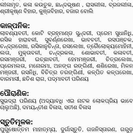
ଲୀଳାମୃତ, କଳା କଉତୁକ, ଛାନ୍ଦଭୂଷଣ , ରାସଲୀଳା, ବ୍ରଜଲୀଳା,
ଶ୍ରୀକୃଷ୍ଣ ବିହାର, କୁଞ୍ଜବିହାର, ବଜାର ବୋଲି
କାଳ୍ପନିକ:
ଲାବଣ୍ୟବତୀ, କୋଟି ବ୍ରହ୍ମାଣ୍ଡ ସୁନ୍ଦରୀ, ପ୍ରେମ ସୁଧାନିଧି,
ରସିକ ହାରାବଳୀ, ସୁବର୍ଣ୍ଣରେଖା, ଭାବବତୀ, ରସପଞ୍ଚକ,
ଚନ୍ଦ୍ରରେଖା, ରସିକାନୁଚିନ୍ତା, ରସଲେଖା, ତ୍ରୈଲୋକ୍ୟମୋହିନୀ,
ଲତା, ମୁକ୍ତାବଳୀ, ଚନ୍ଦ୍ରକଳା, ଶୋଭାବତୀ, କଳାବତୀ,
ରସମଞ୍ଜରୀ, ଇଚ୍ଛାବତୀ, ହେମମଞ୍ଜରୀ, ଚିତ୍ରଲେଖା,
ପ୍ରେମଲତା, ମନୋରମା, ଅନଙ୍ଗ ରଙ୍ଗିଣୀ, ଶଶିରେଖା, ମିଳନ
ମଞ୍ଜରୀ, ରସନିଧି, ବିଚିତ୍ର ତରଙ୍ଗିଣୀ, କଳ୍ପିତ କଳ୍ପରେଖା,
ବାରମାସୀ, ଛତିଶ ରାଗ, ପଦ୍ମାବତୀ ପରିଣୟ
ପୌରାଣିକ:
ସୁଭଦ୍ରା ପରିଣୟ (ଅଦ୍ୟାବଧି ଏଇ ନାଟକ ଲୋକପ୍ରିୟ ଭାବେ
ଚାଲୁଅଛି), ଦମୟନ୍ତୀଶ ବିଳାସ, ସତୀଶ ବିଳାସ
ସ୍ତୁତିମୂଳକ:
ପୁରୁଷୋତ୍ତମ ମାହାତ୍ମ୍ୟ, ଦୁର୍ଗାସ୍ତୁତି, ଗଜନିସ୍ତାରଣ, ଗରୁଡ଼