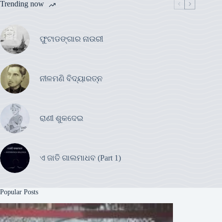
Trending now
ଫୁଟାଡଙ୍ଗାର ନାଉରୀ
ନୀଳମଣି ବିଦ୍ୟାରତ୍ନ
ରାଣୀ ଶୁକଦେଇ
ଏ ଜାତି ଗାଲମାଧବ (Part 1)
Popular Posts