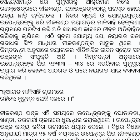
ସୈନ୍ୟସାମନ୍ତ ଧରି ଘୁମୁସରକୁ ଆକ୍ରମଣ କଲେ ।
ରଣକ୍ଷେତ୍ରରେ ନୀଳକଣ୍ଠ, ଘନଭଞ୍ଜଙ୍କଠାରୁ ପରାସ୍ତ ହୋଇ
ରାଜ୍ୟ ଛାଡ଼ି ଚାଲିଗଲେ । ନିଜର ସ୍ତ୍ରୀ ଓ ଯୋଗ୍ୟପୁତ୍ର
ଉପେନ୍ଦ୍ରଙ୍କୁ ଧରି ନୀଳକଣ୍ଠ ନୟାଗଡ଼ର ମାଳିସାହି ଢେଙ୍କଣା
ଗ୍ରାମରେ ଘରଟିଏ କରି ଅତି ସାଧାରଣ ଭାବରେ ଜୀବନ ଅତିବାହିତ
କରିବାକୁ ଲାଗିଲେ ।
ଏଠି ସୂଚନା ଯୋଗ୍ୟ ଯେ, ନୟାଗଡ ରଜ
ଗଦାଧର ସିଂହ ମାନ୍ଧାତା ନୀଳକଣ୍ଠଙ୍କ ମାତୁଳ ଥିଲେ ।
କିମ୍ବଦନ୍ତୀ ଅନୁସାରେ ନୟାଗଡର ଐତିହାସିକ ଜୀବନ ସ୍ରୋତ ସହ
ଭଞ୍ଜଙ୍କ ସଂପୃକ୍ତି ଅଛି । କିମ୍ବଦନ୍ତୀ ଅନୁସାରେ
ଉପେନ୍ଦ୍ରଙ୍କ ପିତା ୧୭୩୩ – ୩୪ ରେ ସପରିବାର ଘୁମୁସୁର
ତ୍ୟାଗ କରି କୋଦଳା ଆଠଗଡ ଓ ପରେ ନୟାଗଡ ଯାଇ ବସବାସ
କରିଥିଲେ ।
“ନୂଆଗଡ ମାଳିସାହି ଗ୍ରାମରେ
ରହିଲେ କୁଟୁମ୍ବ ଘେନି ସଜରେ ।।”
ନୀଳକଣ୍ଠ ଭଞ୍ଜ ଏହି ସମୟରେ ଉପେନ୍ଦ୍ରଙ୍କୁ ଘୋଡାଚଢା,
ଖଣ୍ଡା, ତରବାରୀ ଚାଳନାରେ ଧୁରନ୍ଧର କରାଇଥିଲେ । ଉପେନ୍ଦ୍ର
ଭଞ୍ଜ କାବ୍ୟ କବିତା ରଚନାରେ ଧ୍ୟାନ ଦେଲେ ।
ବିଧିର ବିଧାନ
ଅନୁଯାୟୀ ମାତ୍ର ୧୫ ବର୍ଷ ବୟସରେ ଉପେନ୍ଦ୍ର ପିତା ନୀଳକଣ୍ଠ