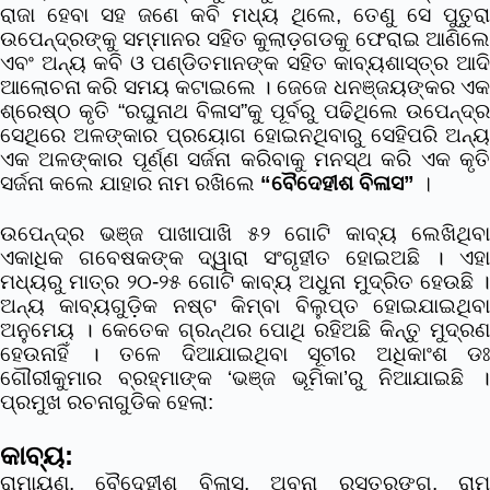
ରାଜା ହେବା ସହ ଜଣେ କବି ମଧ୍ୟ ଥିଲେ, ତେଣୁ ସେ ପୁତୁରା
ଉପେନ୍ଦ୍ରଙ୍କୁ ସମ୍ମାନର ସହିତ କୁଲାଡ଼ଗଡକୁ ଫେରାଇ ଆଣିଲେ
ଏବଂ ଅନ୍ୟ କବି ଓ ପଣ୍ଡିତମାନଙ୍କ ସହିତ କାବ୍ୟଶାସ୍ତ୍ର ଆଦି
ଆଲୋଚନା କରି ସମୟ କଟାଇଲେ । ଜେଜେ ଧନଞ୍ଜୟଙ୍କର ଏକ
ଶ୍ରେଷ୍ଠ କୃତି “ରଘୁନାଥ ବିଳାସ”କୁ ପୂର୍ବରୁ ପଢିଥିଲେ ଉପେନ୍ଦ୍ର
ସେଥିରେ ଅଳଙ୍କାର ପ୍ରୟୋଗ ହୋଇନଥିବାରୁ ସେହିପରି ଅନ୍ୟ
ଏକ ଅଳଙ୍କାର ପୂର୍ଣ୍ଣ ସର୍ଜନା କରିବାକୁ ମନସ୍ଥ କରି ଏକ କୃତି
ସର୍ଜନା କଲେ ଯାହାର ନାମ ରଖିଲେ
“ବୈଦେହୀଶ ବିଳାସ”
।
ଉପେନ୍ଦ୍ର ଭଞ୍ଜ ପାଖାପାଖି ୫୨ ଗୋଟି କାବ୍ୟ ଲେଖିଥିବା
ଏକାଧିକ ଗବେଷକଙ୍କ ଦ୍ୱାରା ସଂଗୃହୀତ ହୋଇଅଛି । ଏହା
ମଧ୍ୟରୁ ମାତ୍ର ୨୦-୨୫ ଗୋଟି କାବ୍ୟ ଅଧୁନା ମୁଦ୍ରିତ ହେଉଛି ।
ଅନ୍ୟ କାବ୍ୟଗୁଡ଼ିକ ନଷ୍ଟ କିମ୍ବା ବିଲୁପ୍ତ ହୋଇଯାଇଥିବା
ଅନୁମେୟ । କେତେକ ଗ୍ରନ୍ଥର ପୋଥି ରହିଅଛି କିନ୍ତୁ ମୁଦ୍ରଣ
ହେଉନାହିଁ ।
ତଳେ ଦିଆଯାଇଥିବା ସୂଚୀର ଅଧିକାଂଶ ଡଃ
ଗୌରୀକୁମାର ବ୍ରହ୍ମାଙ୍କ ‘ଭଞ୍ଜ ଭୂମିକା’ରୁ ନିଆଯାଇଛି ।
ପ୍ରମୁଖ ରଚନାଗୁଡିକ ହେଲା:
କାବ୍ୟ:
ରାମାୟଣ, ବୈଦେହୀଶ ବିଳାସ, ଅବନା ରସତରଙ୍ଗ, ରାମ