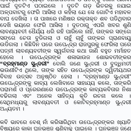
ପାଇଁ ଦୂତଟିଏ ପଠାଇଲେ । ଦୂତଟି ଗଡ଼ ଭିତରକୁ ନଯାଇ
ଅଳ୍ପବାଟରୁ ଫେରି ଆସିଲା ଓ କହିଲା ଯେ ସେ ଗୋଟିଏ ମହାବଳ
ବାଘ ଦେଖିଲା । ତା ପାଖରେ ମଣିଷର ରକ୍ତାକ୍ତ ଶବ ପଡିଥିବାର
ଦେଖି ଭୟରେ ଫେରି ଆସିଲା । ଦୂତଠାରୁ ଏପରି ଖବର ଶୁଣି
ଲାବଣ୍ୟବତୀ ଧୈର୍ଯ୍ୟ ଧରି ରହି ପାରିଲେ ନାହିଁ, ତାଙ୍କର ସଙ୍ଗେ
ସଙ୍ଗେ ଚେତା ବୁଡିଗଲା ଓ ଚାହୁଁ ଚାହୁଁ ତାଙ୍କର ପ୍ରାଣବାୟୁ
ଉଡିଗଲା । କିଛିଦିନ ପରେ ଉପେନ୍ଦ୍ର ରାଜପୁରକୁ ଫେରିଲା ପରେ
ପତ୍ନୀ ଲାବଣ୍ୟବତୀଙ୍କ ସ୍ୱର୍ଗବାସ କଥା ଜାଣି ବହୁତ ମର୍ମାହତ
ହେଲେ । ଉପେନ୍ଦ୍ରଙ୍କ ଶଳାଭାଉଜ ଶୋଭବତୀଙ୍କର
“ବ୍ରହ୍ମାଣ୍ଡ ସୁନ୍ଦରୀ”
ବୋଲି ଜଣେ ସୁନ୍ଦରୀ ଓ ବୁଦ୍ଧିମତ
ଭଉଣୀଟିଏ ଥିଲେ, ତାଙ୍କ ସହିତ ଉପେନ୍ଦ୍ରଙ୍କ ଦ୍ୱିତୀୟଥର
ବିବାହ ଉତ୍ସବ ଅନୁଷ୍ଠିତ ହେଲା । “ବ୍ରହ୍ମାଣ୍ଡ ସୁନ୍ଦରୀ”
ଉପେନ୍ଦ୍ରଙ୍କୁ କାବ୍ୟ ଲେଖିବାରେ ସାହାଯ୍ୟ କଲେ, ତାଙ୍କରି
ପରାମର୍ଶ ଓ ପ୍ରେରଣାରେ ଉପେନ୍ଦ୍ରଙ୍କ କାବ୍ୟକବିତାର ନିଶା
ବଢିଗଲା ଏବଂ ଅନେକ ସାହିତ୍ୟ କୃତି ରଚନା କଲେ ।
ସେଥିମଧ୍ୟରୁ ଲାବଣ୍ୟବତୀ ଓ କୋଟିବ୍ରହ୍ମାଣ୍ଡ ସୁନ୍ଦରୀ
ଅନ୍ୟତମ ।
କବି ଭାବରେ ବେଶ୍ ନାଁ କରିସାରିଥିବା ଉପେନ୍ଦ୍ରଙ୍କର ଖ୍ୟାତି
ବିଷୟରେ କାକା ଘନଭଞ୍ଜ ଶୁଣିବାକୁ ପାଇଲେ । ଘନଭଞ୍ଜ ଜଣେ