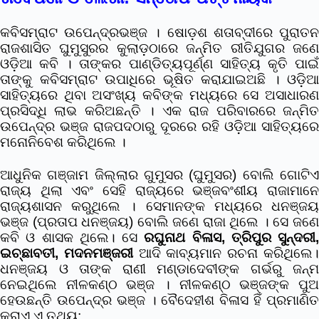
କବିସମ୍ରାଟ ଉପେନ୍ଦ୍ରଭଞ୍ଜ । ଷୋଡ଼ଶ ଶତାବ୍ଦୀରେ ପୁରାତନ
ରାଜଶାସିତ ଘୁମୁସୁରର କୁଲାଡ଼ଠାରେ ଜନ୍ମିତ ରୀତିଯୁଗର ଜଣେ
ଓଡ଼ିଆ କବି । ତାଙ୍କର ପାଣ୍ଡିତ୍ୟପୂର୍ଣ୍ଣ ସାହିତ୍ୟ କୃତି ପାଇଁ
ତାଙ୍କୁ କବିସମ୍ରାଟ ଉପାଧିରେ ଭୂଷିତ କରାଯାଇଅଛି । ଓଡ଼ିଆ
ସାହିତ୍ୟରେ ଥିବା ଅସଂଖ୍ୟ କବିଙ୍କ ମଧ୍ୟରେ ସେ ଅସାଧାରଣ
ପ୍ରସିଦ୍ଧି ଲାଭ କରିଅଛନ୍ତି । ଏକ ରାଜ ପରିବାରରେ ଜନ୍ମିତ
ଉପେନ୍ଦ୍ର ଭଞ୍ଜ ରାଜପଦଠାରୁ ଦୂରରେ ରହି ଓଡ଼ିଆ ସାହିତ୍ୟରେ
ମନୋନିବେଶ କରିଥିଲେ ।
ଆଧୁନିକ ଗଞ୍ଜାମ ଜିଲ୍ଲାର ଗୁମୁସର (ଘୁମୁସର) ବୋଲି ଗୋଟିଏ
ରାଜ୍ୟ ଥିଲା ଏବଂ ସେହି ରାଜ୍ୟରେ ଭଞ୍ଜବଂଶୀୟ ରାଜାମାନେ
ରାଜ୍ୟଶାସନ କରୁଥିଲେ । ସେମାନଙ୍କ ମଧ୍ୟରେ ଧନଞ୍ଜୟ
ଭଞ୍ଜ (ପ୍ରତାପ ଧନଞ୍ଜୟ) ବୋଲି ଜଣେ ରାଜା ଥିଲେ । ସେ ଜଣେ
କବି ଓ ଶାସକ ଥିଲେ। ସେ
ରଘୁନାଥ ବିଳାସ, ତ୍ରିପୁର ସୁନ୍ଦରୀ,
ଇଚ୍ଛାବତୀ, ମଦନମଞ୍ଜରୀ
ଆଦି କାବ୍ୟମାନ ରଚନା କରିଥିଲେ
ଧନଞ୍ଜୟ ଓ ତାଙ୍କ ରାଣୀ ମଣ୍ଡାଦେବୀଙ୍କ ଗର୍ଭରୁ ଜନ୍ମ
ନେଇଥିଲେ ନୀଳକଣ୍ଠ ଭଞ୍ଜ । ନୀଳକଣ୍ଠ ଭଞ୍ଜଙ୍କ ପୁଅ
ହେଉଛନ୍ତି ଉପେନ୍ଦ୍ର ଭଞ୍ଜ । ବୈଦେହୀଶ ବିଳାସ ହିଁ ପ୍ରମାଣିତ
କରାଏ ଏ ତଥ୍ୟ: