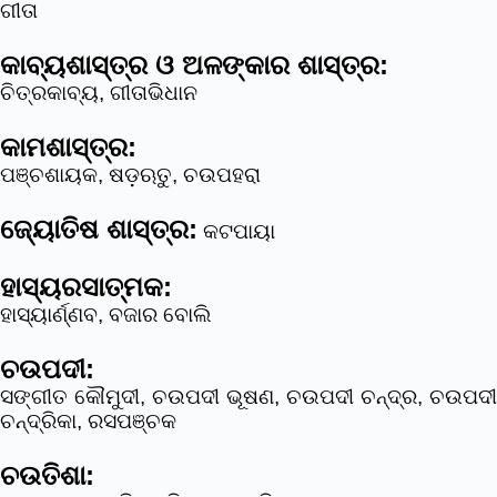
ଗୀତା
କାବ୍ୟଶାସ୍ତ୍ର ଓ ଅଳଙ୍କାର ଶାସ୍ତ୍ର:
ଚିତ୍ରକାବ୍ୟ, ଗୀତାଭିଧାନ
କାମଶାସ୍ତ୍ର:
ପଞ୍ଚଶାୟକ, ଷଡ଼ଋତୁ, ଚଉପହରା
ଜ୍ୟୋତିଷ ଶାସ୍ତ୍ର:
କଟପାୟା
ହାସ୍ୟରସାତ୍ମକ:
ହାସ୍ୟାର୍ଣ୍ଣବ, ବଜାର ବୋଲି
ଚଉପଦୀ:
ସଙ୍ଗୀତ କୌମୁଦୀ, ଚଉପଦୀ ଭୂଷଣ, ଚଉପଦୀ ଚନ୍ଦ୍ର, ଚଉପଦୀ
ଚନ୍ଦ୍ରିକା, ରସପଞ୍ଚକ
ଚଉତିଶା: