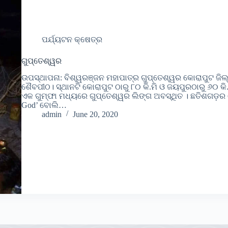
ପର୍ଯ୍ୟଟନ କ୍ଷେତ୍ର
ଗୁପ୍ତେଶ୍ୱର
ଉପସ୍ଥାପନା: ବିଶ୍ୱରଞ୍ଜନ ମହାପାତ୍ର ଗୁପ୍ତେଶ୍ୱର କୋରାପୁଟ ଜିଲ
ଶୈବପୀଠ। ସ୍ଥାନଟି କୋରାପୁଟ ଠାରୁ ୮୦ କି.ମି ଓ ଜୟପୁରଠାରୁ ୬୦ କି.
ଏକ ଗୁମ୍ଫା ମଧ୍ୟରେ ଗୁପ୍ତେଶ୍ୱର ଲିଙ୍ଗ ଅବସ୍ଥିତ । ଛତିଶଗଡ଼ର 
God’ ବୋଲି…
admin
June 20, 2020