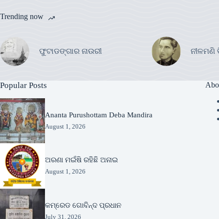
Trending now
ଫୁଟାଡଙ୍ଗାର ନାଉରୀ
ନୀଳମଣି 
Popular Posts
Abo
Ananta Purushottam Deba Mandira
August 1, 2026
ଅରଣା ମଇଁଷି ରହିଛି ଅନାଇ
August 1, 2026
କମ୍ରେଡ ଗୋବିନ୍ଦ ପ୍ରଧାନ
July 31, 2026