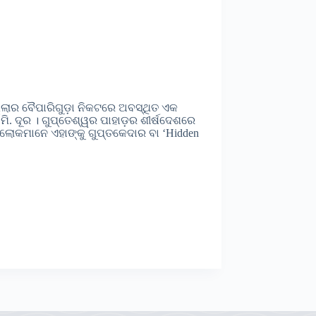
୍ଲାର ବୈପାରିଗୁଡ଼ା ନିକଟରେ ଅବସ୍ଥିତ ଏକ
ମି. ଦୂର । ଗୁପ୍ତେଶ୍ୱର ପାହାଡ଼ର ଶୀର୍ଷଦେଶରେ
ଲୋକମାନେ ଏହାଙ୍କୁ ଗୁପ୍ତକେଦାର ବା ‘Hidden