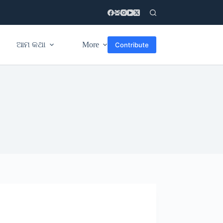
ଆମ କଥା
More
Contribute