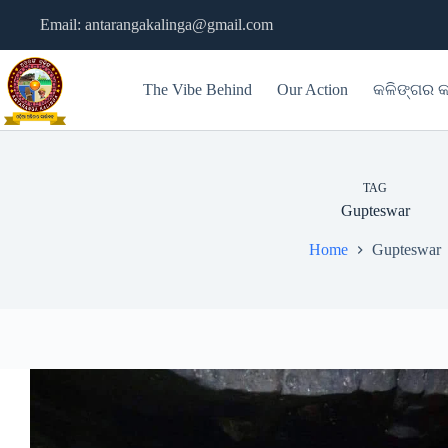
Skip
Email: antarangakalinga@gmail.com
to
content
The Vibe Behind
Our Action
କଳିଙ୍ଗର କ
TAG
Gupteswar
Home
Gupteswar