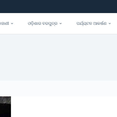
ାହାଣୀ
ଓଡ଼ିଶାର ବରପୁତ୍ର
ପର୍ଯ୍ୟଟନ ଆକର୍ଷଣ