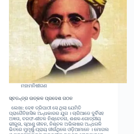
ମହାମନିଷୀଗଣ
ସ୍ବତନ୍ତ୍ର ଉତ୍କଳ ପ୍ରଦେଶ ଗଠନ
ଲେଖା: ଦେଵ ତ୍ରିପାଠୀ ସେ ଥିଲା ଯେମିତି
ପ୍ରାଗୈତିହାସିକ ଅନ୍ଧକାରର ଯୁଗ । ଚାରିଆଡେ ଦୁର୍ବିସହ
ଅଜ୍ଞତା, ବରଫ-ଶୀତଳ ନିଶ୍ଚେତନା, ଶଶକ-ଗୋତ୍ରୀୟ
ଭୀରୁତା, ସ୍ଥାଣୁ ଜୀବନ, ନିଶ୍ଚଳ ଅଭିଳାଷର ଅନ୍ଧଗଳି
ଭିତରେ ମୁମୂର୍ଷୁ-ପ୍ରାୟ ଜୀଉଁଥିଲେ ଓଡ଼ିଆମାନେ । ମୋଗଲ