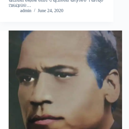
ସାଧାରଣ ଲୋକେ ଗୋଟିଏ ସ୍ଥାନରେ ସମ୍ମିଳିତ । ସମସ୍ତ
ଆୟୋଜନ…
admin
June 24, 2020