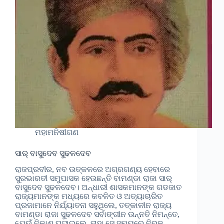
ମହାମନିଷୀଗଣ
ସାର୍ ବାସୁଦେବ ସୁଢଳଦେବ
ରାଜପ୍ରବୀର, ନବ ଉତ୍କଳରେ ଅଗ୍ରଗଣ୍ୟ ହେବାରେ
ସୁରଭାରତୀ ସମୁପାସକ ହେଉଛନ୍ତି ବାମଣ୍ଡା ରାଜା ସାର୍
ବାସୁଦେବ ସୁଢଳଦେବ। ଅନ୍ଧାରୀ ଶାସକମାନଙ୍କ ଗଡଜାତ
ରାଜ୍ୟମାନଙ୍କ ମଧ୍ୟରେ କବଳିତ ଓ ଅତ୍ୟାଚାରିତ
ପ୍ରଜାମାନେ ନିର୍ଯ୍ୟାତନା ସହୁଥିଲେ, ତତ୍କାଳୀନ ରାଜ୍ୟ
ବାମଣ୍ଡା ରାଜା ସୁଢଳଦେବ ସର୍ବାଙ୍ଗୀନ ଉନ୍ନତି ନିମନ୍ତେ,
ଯେଉଁ ବିକାଶ ଘଟାଇଲେ, ତାହା ସେ ସମୟରେ ବିରଳ