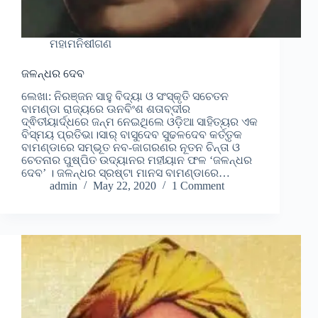
ମହାମନିଷୀଗଣ
ଜଳନ୍ଧର ଦେବ
ଲେଖା: ନିରଞ୍ଜନ ସାହୁ ବିଦ୍ୟା ଓ ସଂସ୍କୃତି ସଚେତନ
ବାମଣ୍ଡା ରାଜ୍ୟରେ ଊନବିଂଶ ଶତାବ୍ଦୀର
ଦ୍ଵିତୀୟାର୍ଦ୍ଧରେ ଜନ୍ମ ନେଇଥିଲେ ଓଡ଼ିଆ ସାହିତ୍ୟର ଏକ
ବିସ୍ମୟ ପ୍ରତିଭା।ସାର୍ ବାସୁଦେବ ସୁଢଳଦେବ କର୍ତ୍ତୃକ
ବାମଣ୍ଡାରେ ସମ୍ଭୂତ ନବ-ଜାଗରଣର ନୂତନ ଚିନ୍ତା ଓ
ଚେତନାର ପୁଷ୍ପିତ ଉଦ୍ୟାନର ମହୀୟାନ ଫଳ ‘ଜଳନ୍ଧର
ଦେବ’ । ଜଳନ୍ଧର ସ୍ରଷ୍ଟା ମାନସ ବାମଣ୍ଡାରେ…
admin
May 22, 2020
1 Comment