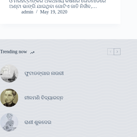
ଓ ମରହଟ୍ଟାଙ୍କର ଅକଥନୀୟ କଷଣର ତୋଡମାଡରେ
ଅଣ୍ଟା ଭାଙ୍ଗି ଯାଇଥିବା ଗୋଟିଏ ଜାତି ନିର୍ଜୀବ,…
admin
May 19, 2020
Trending now
ଫୁଟାଡଙ୍ଗାର ନାଉରୀ
ନୀଳମଣି ବିଦ୍ୟାରତ୍ନ
ରାଣୀ ଶୁକଦେଇ