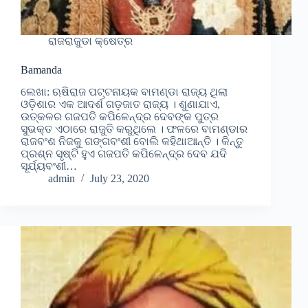
ରାଜରାଜୁଡା କ୍ଷେତ୍ର
Bamanda
ଲେଖା: ଋଷିରାଜ ପଟ୍ଟନାୟକ ବାମଣ୍ଡା ରାଜ୍ୟ ଥିଲା
ଓଡ଼ିଶାର ଏକ ଆଦର୍ଶ ଗଡ଼ଜାତ ରାଜ୍ୟ । ଶୁଣାଯାଏ,
ଉତ୍କଳର ଗଜପତି କପିଳେନ୍ଦ୍ର ଦେବଙ୍କ ପୁତ୍ର
ସୁଭକ୍ତ ଏଠାରେ ରାଜୁତି କରୁଥିଲେ । ଫଳରେ ବାମଣ୍ଡାର
ରାଜବଂଶ ନିଜକୁ ଗଙ୍ଗବଂଶୀ ବୋଲି କହିଥାଆନ୍ତି । କିନ୍ତୁ
ପ୍ରଶ୍ନ ସୃଷ୍ଟି ହୁଏ ଗଜପତି କପିଳେନ୍ଦ୍ର ଦେବ ଯଦି
ସୂର୍ଯ୍ୟବଂଶୀ…
admin
July 23, 2020