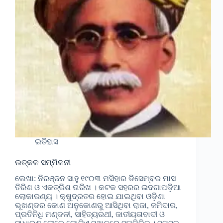
ଇତିହାସ
ଉତ୍କଳ ସମ୍ମିଳନୀ
ଲେଖା: ନିରଞ୍ଜନ ସାହୁ ୧୯୦୩ ମସିହାର ଡିସେମ୍ବର ମାସ
ତିରିଶ ଓ ଏକତ୍ରିଶ ତାରିଖ । କଟକ ସହରର ଇଦଗାପଡ଼ିଆ
ଲୋକାରଣ୍ୟ । କ୍ଷୁଦ୍ରତର ହୋଇ ଯାଇଥିବା ଓଡ଼ିଶା
ଭୂଖଣ୍ଡର କୋଣ ଅନୁକୋଣରୁ ଆସିଥିବା ରାଜା, ଜମିଦାର,
ପ୍ରତିନିଧି ମଣ୍ଡଳୀ, ସାହିତ୍ୟରଥୀ, ଜାତୀୟତାବାଦୀ ଓ