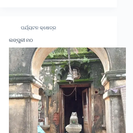
ପର୍ଯ୍ୟଟନ କ୍ଷେତ୍ର
ଲଙ୍ଗୁଳୀ ମଠ