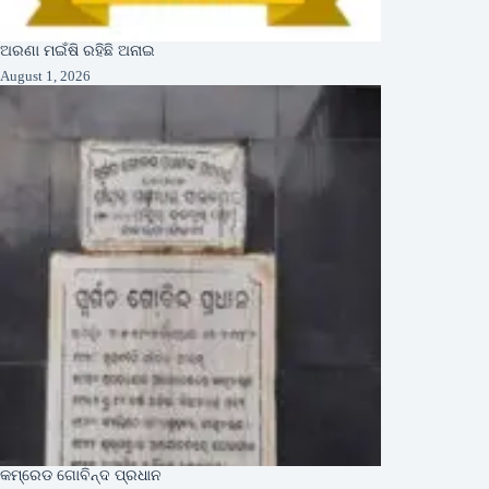
ଅରଣା ମଇଁଷି ରହିଛି ଅନାଇ
August 1, 2026
କମ୍ରେଡ ଗୋବିନ୍ଦ ପ୍ରଧାନ