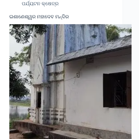
ପର୍ଯ୍ୟଟନ କ୍ଷେତ୍ର
ଇଶାଣେଶ୍ୱର ମହାଦେବ ମନ୍ଦିର