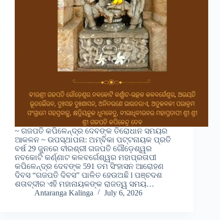
~ ଗଜପତି କପିଳେନ୍ଦ୍ର ଦେବଙ୍କ ତିରୋଧାନ ସମୟର
ଆକଳନ ~ ଉପସ୍ଥାପନା: ଅମ୍ବିକା ପଟ୍ଟନାୟକ ପ୍ରତି
ବର୍ଷ 29 ଜୁନରେ ବୀରଶ୍ରୀ ଗଜପତି ଗୌଡ଼େଶ୍ୱର
ନବକୋଟି କର୍ଣ୍ଣାଟ କଳବର୍ଗେଶ୍ୱର ମହାପ୍ରତାପୀ
କପିଳେନ୍ଦ୍ର ଦେବଙ୍କ 591 ତମ ସିଂହାସନ ଆରୋହଣ
ଦିବସ “ଗଜପତି ଦିବସ” ପାଳିତ ହେଉଅଛି l ପଞ୍ଚଦଶ
ଶତାବ୍ଦୀର ଏହି ମହାନାୟକଙ୍କ ରାଜତ୍ୱ ସମୟ…
Antaranga Kalinga
July 6, 2026