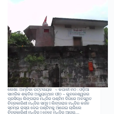
ଲେଖା: ଅମ୍ବିକା ପଟ୍ଟନାୟକ ∼ କପାଳୀ ମଠ : ଓଡ଼ିଆ
ସାମରିକ ଶକ୍ତିର ଅଭ୍ୟୁତ୍ଥାନ ପୀଠ ∼ ଭୁବନେଶ୍ୱରର
ପ୍ରସିଦ୍ଧ ଲିଙ୍ଗରାଜ ମନ୍ଦିର ପଶ୍ଚିମ ଦିଗରେ ଅବସ୍ଥିତ
ଚିତ୍ରକାରିଣୀ ମନ୍ଦିର ସମୂହ l ଲିଙ୍ଗରାଜ ମନ୍ଦିର କର୍ଜନ
ସ୍ତମ୍ଭ ରାସ୍ତା ଦେଇ ପଶ୍ଚିମକୁ ଆଗେଇ ଚାଲିଲେ
ଚିତ୍ରକାରିଣୀ ମନ୍ଦିର l ତେବେ ମନ୍ଦିର ଆଗରୁ…