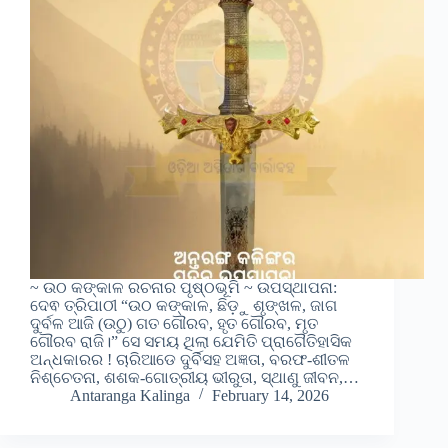
~ ଉଠ କଙ୍କାଳ ରଚନାର ପୃଷ୍ଠଭୂମି ~ ଉପସ୍ଥାପନା:
ଦେଵ ତ୍ରିପାଠୀ “ଉଠ କଙ୍କାଳ, ଛିଡ଼ୁ ଶୃଙ୍ଖଳ, ଜାଗ
ଦୁର୍ବଳ ଆଜି (ଉଠୁ) ଗତ ଗୌରବ, ହୃତ ଗୌରବ, ମୃତ
ଗୌରବ ରାଜି।” ସେ ସମୟ ଥିଲା ଯେମିତି ପ୍ରାଗୈତିହାସିକ
ଅନ୍ଧକାରର ! ଚାରିଆଡେ ଦୁର୍ବିସହ ଅଜ୍ଞତା, ବରଫ-ଶୀତଳ
ନିଶ୍ଚେତନା, ଶଶକ-ଗୋତ୍ରୀୟ ଭୀରୁତା, ସ୍ଥାଣୁ ଜୀବନ,…
Antaranga Kalinga
February 14, 2026