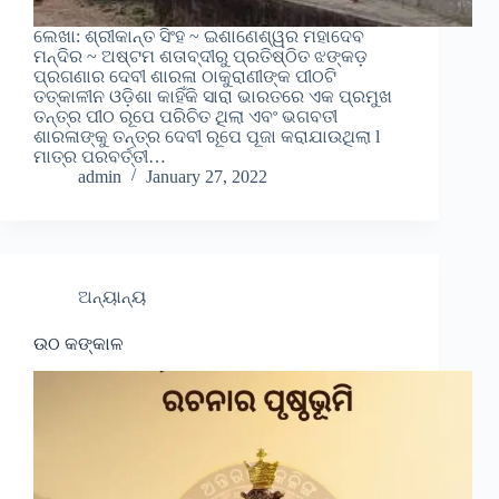
ଲେଖା: ଶ୍ରୀକାନ୍ତ ସିଂହ ~ ଇଶାଣେଶ୍ୱର ମହାଦେବ
ମନ୍ଦିର ~ ଅଷ୍ଟମ ଶତାବ୍ଦୀରୁ ପ୍ରତିଷ୍ଠିତ ଝଙ୍କଡ଼
ପ୍ରଗଣାର ଦେବୀ ଶାରଳା ଠାକୁରାଣୀଙ୍କ ପୀଠଟି
ତତ୍କାଳୀନ ଓଡ଼ିଶା କାହିଁକି ସାରା ଭାରତରେ ଏକ ପ୍ରମୁଖ
ତନ୍ତ୍ର ପୀଠ ରୂପେ ପରିଚିତ ଥିଲା ଏବଂ ଭଗବତୀ
ଶାରଳାଙ୍କୁ ତନ୍ତ୍ର ଦେବୀ ରୂପେ ପୂଜା କରାଯାଉଥିଲା l
ମାତ୍ର ପରବର୍ତ୍ତୀ…
admin
January 27, 2022
ଅନ୍ୟାନ୍ୟ
ଉଠ କଙ୍କାଳ