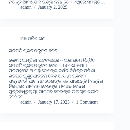
ନିତାନ୍ତ ଆବଶ୍ୟକ ତାଙ୍କ ନିମନ୍ତେ । ଏଥିରେ ସମଗ୍ର…
admin
January 2, 2025
ମହାମନିଷୀଗଣ
ଗଜପତି ପ୍ରତାପରୁଦ୍ର ଦେବ
ଲେଖା: ଅମ୍ବିକା ପଟ୍ଟନାୟକ ~ ଅକାରଣେ ନିନ୍ଦିତ
ଗଜପତି ପ୍ରତାପରୁଦ୍ର ଦେବ ~ 1479ର କଥା l
ପରମହଂସନାଥ ମହାଦେବଙ୍କ ଦର୍ଶନ ନିମିତ୍ତ ଓଡ଼ିଶା
ଗଜପତି ପୁରୁଷୋତ୍ତମ ଦେବ ଆସନ୍ନ ପ୍ରସବା
ପଦ୍ମାବତୀ ପାଟ ମହାଦେଈଙ୍କ ସହ ଯାଉଛନ୍ତି l ମନ୍ଦିର
ନିକଟରେ ପାଟମହାଦେଈଙ୍କ ପ୍ରସବ ବେଦନା l
ପୁତ୍ରବଧୂତୁଲ୍ୟା ପାଟମହାଦେଈଙ୍କ ଉଲଗ୍ନ ଶରୀର
ଦେଖିବେ…
admin
January 17, 2023
1 Comment