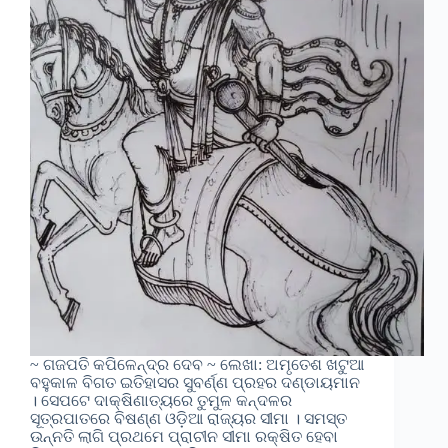
~ ଗଜପତି କପିଳେନ୍ଦ୍ର ଦେବ ~ ଲେଖା: ଅମୃତେଶ ଖଟୁଆ
ବହୁକାଳ ବିଗତ ଇତିହାସର ସୁବର୍ଣ୍ଣ ପ୍ରହର ଦଣ୍ଡାୟମାନ
। ସେପଟେ ଦାକ୍ଷିଣାତ୍ୟରେ ତୁମୁଳ କନ୍ଦଳର
ସୂତ୍ରପାତରେ ବିଷଣ୍ଣ ଓଡ଼ିଆ ରାଜ୍ୟର ସୀମା । ସମସ୍ତ
ଉନ୍ନତି ଲାଗି ପ୍ରଥମେ ପ୍ରାଚୀନ ସୀମା ରକ୍ଷିତ ହେବା