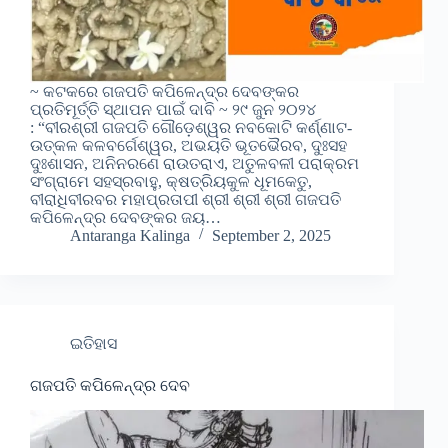
~ କଟକରେ ଗଜପତି କପିଳେନ୍ଦ୍ର ଦେବଙ୍କର
ପ୍ରତିମୂର୍ତ୍ତି ସ୍ଥାପନ ପାଇଁ ଦାବି ~ ୨୯ ଜୁନ ୨୦୨୪
: “ବୀରଶ୍ରୀ ଗଜପତି ଗୌଡ଼େଶ୍ୱର ନବକୋଟି କର୍ଣ୍ଣାଟ-
ଉତ୍କଳ କଳବର୍ଗେଶ୍ୱର, ଅଭୟତି ଭୂତଭୈରବ, ଦୁଃସହ
ଦୁଃଶାସନ, ଅନିନରଣେ ରାଉତରାଏ, ଅତୁଳବଳୀ ପରାକ୍ରମ
ସଂଗ୍ରାମେ ସହସ୍ରବାହୁ, କ୍ଷତ୍ରିୟକୁଳ ଧୂମକେତୁ,
ବୀରାଧିବୀରବର ମହାପ୍ରତାପୀ ଶ୍ରୀ ଶ୍ରୀ ଶ୍ରୀ ଗଜପତି
କପିଳେନ୍ଦ୍ର ଦେବଙ୍କର ଜୟ…
Antaranga Kalinga
September 2, 2025
ଇତିହାସ
ଗଜପତି କପିଳେନ୍ଦ୍ର ଦେବ