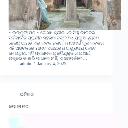
~ ଲଙ୍ଗୁଳୀ ମଠ ~ ଲେଖା: ଶ୍ରୀକାନ୍ତ ସିଂହ ଭାରତର
ସର୍ବକାଳୀନ ପ୍ରାଚୀନ ସହରମାନଙ୍କ ମଧ୍ୟରୁ ଅନ୍ୟତମ
ହେଉଛି ଆମର ଏଇ କଟକ ନଗର । ମହାନଦୀ କୂଳ କଟକର
ଏହି ଅଞ୍ଚଳରେ ମାନବ ସଭ୍ୟତାର ଅଭ୍ୟୁଦୟ କେବେ
ହୋଇଥିଲା, ଏହି ପ୍ରଶ୍ନର ଯୁକ୍ତିଯୁକ୍ତ ଓ ଯଥାର୍ଥ
ଉତ୍ତର କାହାରି ପାଖରେ ନାହିଁ; ଏ ସମ୍ପର୍କରେ…
admin
January 4, 2025
ଇତିହାସ
କପାଳୀ ମଠ