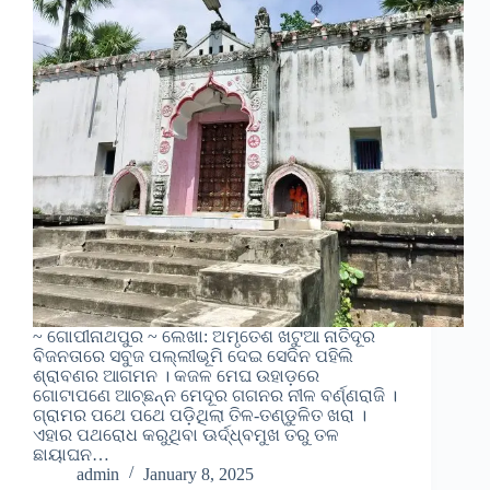
~ ଗୋପୀନାଥପୁର ~ ଲେଖା: ଅମୃତେଶ ଖଟୁଆ ନାତିଦୂର
ବିଜନତାରେ ସବୁଜ ପଲ୍ଲୀଭୂମି ଦେଇ ସେଦିନ ପହିଲି
ଶ୍ରାବଣର ଆଗମନ । କଜଳ ମେଘ ଉହାଡ଼ରେ
ଗୋଟାପଣେ ଆଚ୍ଛନ୍ନ ମେଦୂର ଗଗନର ନୀଳ ବର୍ଣ୍ଣରାଜି ।
ଗ୍ରାମର ପଥେ ପଥେ ପଡ଼ିଥିଲା ତିଳ-ତଣ୍ଡୁଳିତ ଖରା ।
ଏହାର ପଥରୋଧ କରୁଥିବା ଊର୍ଦ୍ଧ୍ବମୁଖ ତରୁ ତଳ
ଛାୟାଘନ…
admin
January 8, 2025